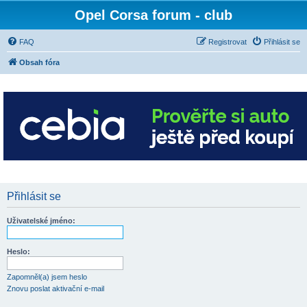
Opel Corsa forum - club
FAQ
Registrovat
Přihlásit se
Obsah fóra
Přihlásit se
Uživatelské jméno:
Heslo:
Zapomněl(a) jsem heslo
Znovu poslat aktivační e-mail