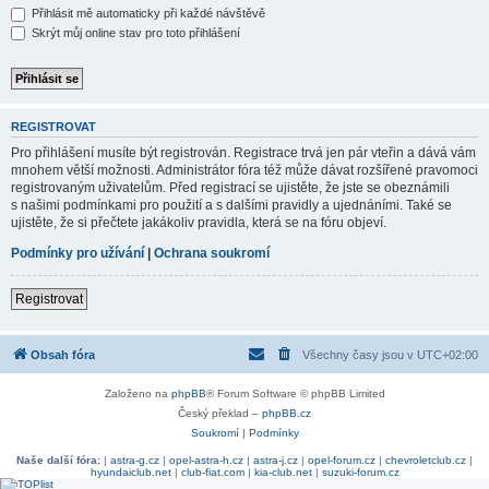
Přihlásit mě automaticky při každé návštěvě
Skrýt můj online stav pro toto přihlášení
REGISTROVAT
Pro přihlášení musíte být registrován. Registrace trvá jen pár vteřin a dává vám
mnohem větší možnosti. Administrátor fóra též může dávat rozšířené pravomoci
registrovaným uživatelům. Před registrací se ujistěte, že jste se obeznámili
s našimi podmínkami pro použití a s dalšími pravidly a ujednáními. Také se
ujistěte, že si přečtete jakákoliv pravidla, která se na fóru objeví.
Podmínky pro užívání
|
Ochrana soukromí
Registrovat
Obsah fóra
Všechny časy jsou v
UTC+02:00
Založeno na
phpBB
® Forum Software © phpBB Limited
Český překlad –
phpBB.cz
Soukromí
|
Podmínky
Naše další fóra:
|
astra-g.cz
|
opel-astra-h.cz
|
astra-j.cz
|
opel-forum.cz
|
chevroletclub.cz
|
hyundaiclub.net
|
club-fiat.com
|
kia-club.net
|
suzuki-forum.cz