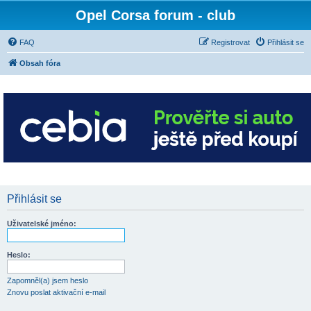
Opel Corsa forum - club
FAQ
Registrovat
Přihlásit se
Obsah fóra
Přihlásit se
Uživatelské jméno:
Heslo:
Zapomněl(a) jsem heslo
Znovu poslat aktivační e-mail