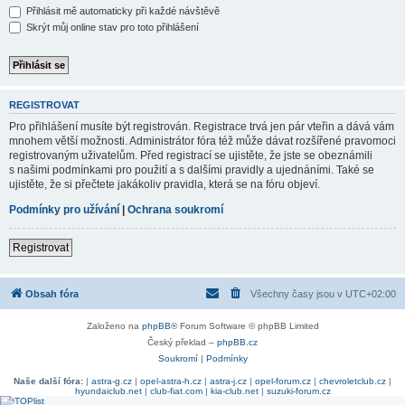
Přihlásit mě automaticky při každé návštěvě
Skrýt můj online stav pro toto přihlášení
REGISTROVAT
Pro přihlášení musíte být registrován. Registrace trvá jen pár vteřin a dává vám
mnohem větší možnosti. Administrátor fóra též může dávat rozšířené pravomoci
registrovaným uživatelům. Před registrací se ujistěte, že jste se obeznámili
s našimi podmínkami pro použití a s dalšími pravidly a ujednáními. Také se
ujistěte, že si přečtete jakákoliv pravidla, která se na fóru objeví.
Podmínky pro užívání
|
Ochrana soukromí
Registrovat
Obsah fóra
Všechny časy jsou v
UTC+02:00
Založeno na
phpBB
® Forum Software © phpBB Limited
Český překlad –
phpBB.cz
Soukromí
|
Podmínky
Naše další fóra:
|
astra-g.cz
|
opel-astra-h.cz
|
astra-j.cz
|
opel-forum.cz
|
chevroletclub.cz
|
hyundaiclub.net
|
club-fiat.com
|
kia-club.net
|
suzuki-forum.cz