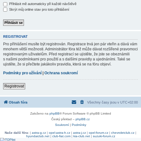
Přihlásit mě automaticky při každé návštěvě
Skrýt můj online stav pro toto přihlášení
REGISTROVAT
Pro přihlášení musíte být registrován. Registrace trvá jen pár vteřin a dává vám
mnohem větší možnosti. Administrátor fóra též může dávat rozšířené pravomoci
registrovaným uživatelům. Před registrací se ujistěte, že jste se obeznámili
s našimi podmínkami pro použití a s dalšími pravidly a ujednáními. Také se
ujistěte, že si přečtete jakákoliv pravidla, která se na fóru objeví.
Podmínky pro užívání
|
Ochrana soukromí
Registrovat
Obsah fóra
Všechny časy jsou v
UTC+02:00
Založeno na
phpBB
® Forum Software © phpBB Limited
Český překlad –
phpBB.cz
Soukromí
|
Podmínky
Naše další fóra:
|
astra-g.cz
|
opel-astra-h.cz
|
astra-j.cz
|
opel-forum.cz
|
chevroletclub.cz
|
hyundaiclub.net
|
club-fiat.com
|
kia-club.net
|
suzuki-forum.cz