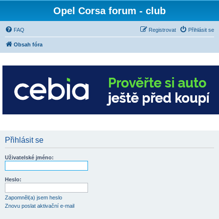
Opel Corsa forum - club
FAQ
Registrovat
Přihlásit se
Obsah fóra
Přihlásit se
Uživatelské jméno:
Heslo:
Zapomněl(a) jsem heslo
Znovu poslat aktivační e-mail