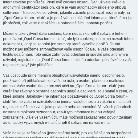
internetového prohlížeče. První dvě cookies obsahují jen uživatelské-id a
anonymní identifikátor session, které je vám automaticky přiděleno phpBB
softwarem. Třetí cookie se vytvoří, jakmile začnete procházet mezi tématy na
„Opel Corsa forum - club“, a je používána k ukládání informace, které téma jste
již přečetli, což vede k snažšímu a pohodlnějšímu pohybu po fóru.
Můžeme také vytvořit další cookies, které nepatří k phpBB software během
procházení „Opel Corsa forum - club“, ale tyto cookies jsou mimo rozsah tohoto
dokumentu, který se zaobírá jen soubory, které vytvořilo phpBB. Druhá
možnost jak můžeme shromažďovat vaše osobní údaje, je vaše odeslání
těchto údajů nám. Toto může zahrnovat: odeslání příspěvků jako anonymní
uživatel, registrace na „Opel Corsa forum - club“ a odeslání příspěvků po vaší
registrace, když jste přihlášeni.
Váš účet bude přinejmenším obsahovat uživatelské jméno, osobní heslo,
používané při přihlašování do vašeho účtu, a osobní, platnou e-mailovou
adresu. Vaše osobní údaje pro váš účet na „Opel Corsa forum - club“ jsou
chráněny zákony o ochraně osobních údajů a dat, které jsou platné v zemi, ve
které sídlíme. Jakékoliv jiné informace požadované od „Opel Corsa forum -
club“ kromě vašeho uživatelského jména, vašeho hesla a vašeho e-mailu při
registraci, můžeme zvolit jako povinné nebo dobrovolné. Ve všech případech
dostanete možnost rozhodnout, zda-li tyto informace budou veřejně
zobrazitelné. Dále ve vašem účtu máte možnost zakázat nebo povolit zasílání
automaticky vytvářených e-mailů phpBB softwarem na váš e-mail.
Vaše heslo je zašifrováno (jednosměrný hash) pro zajištění jeho bezpečnosti.