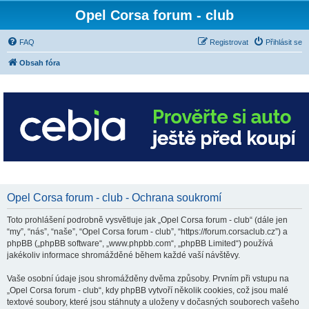
Opel Corsa forum - club
FAQ
Registrovat
Přihlásit se
Obsah fóra
Opel Corsa forum - club - Ochrana soukromí
Toto prohlášení podrobně vysvětluje jak „Opel Corsa forum - club“ (dále jen
“my”, “nás”, “naše”, “Opel Corsa forum - club”, “https://forum.corsaclub.cz”) a
phpBB („phpBB software“, „www.phpbb.com“, „phpBB Limited“) používá
jakékoliv informace shromážděné během každé vaší návštěvy.
Vaše osobní údaje jsou shromážděny dvěma způsoby. Prvním při vstupu na
„Opel Corsa forum - club“, kdy phpBB vytvoří několik cookies, což jsou malé
textové soubory, které jsou stáhnuty a uloženy v dočasných souborech vašeho