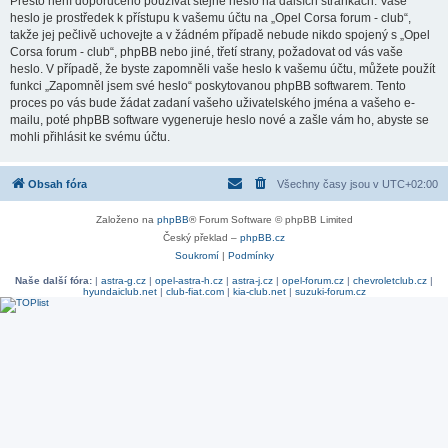
Přesto není doporučeno používat stejné heslo na dalších stránkách. Vaše
heslo je prostředek k přístupu k vašemu účtu na „Opel Corsa forum - club“,
takže jej pečlivě uchovejte a v žádném případě nebude nikdo spojený s „Opel
Corsa forum - club“, phpBB nebo jiné, třetí strany, požadovat od vás vaše
heslo. V případě, že byste zapomněli vaše heslo k vašemu účtu, můžete použít
funkci „Zapomněl jsem své heslo“ poskytovanou phpBB softwarem. Tento
proces po vás bude žádat zadaní vašeho uživatelského jména a vašeho e-
mailu, poté phpBB software vygeneruje heslo nové a zašle vám ho, abyste se
mohli přihlásit ke svému účtu.
Obsah fóra
Všechny časy jsou v
UTC+02:00
Založeno na
phpBB
® Forum Software © phpBB Limited
Český překlad –
phpBB.cz
Soukromí
|
Podmínky
Naše další fóra:
|
astra-g.cz
|
opel-astra-h.cz
|
astra-j.cz
|
opel-forum.cz
|
chevroletclub.cz
|
hyundaiclub.net
|
club-fiat.com
|
kia-club.net
|
suzuki-forum.cz