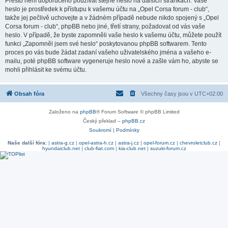
Přesto není doporučeno používat stejné heslo na dalších stránkách. Vaše
heslo je prostředek k přístupu k vašemu účtu na „Opel Corsa forum - club“,
takže jej pečlivě uchovejte a v žádném případě nebude nikdo spojený s „Opel
Corsa forum - club“, phpBB nebo jiné, třetí strany, požadovat od vás vaše
heslo. V případě, že byste zapomněli vaše heslo k vašemu účtu, můžete použít
funkci „Zapomněl jsem své heslo“ poskytovanou phpBB softwarem. Tento
proces po vás bude žádat zadaní vašeho uživatelského jména a vašeho e-
mailu, poté phpBB software vygeneruje heslo nové a zašle vám ho, abyste se
mohli přihlásit ke svému účtu.
Obsah fóra
Všechny časy jsou v
UTC+02:00
Založeno na
phpBB
® Forum Software © phpBB Limited
Český překlad –
phpBB.cz
Soukromí
|
Podmínky
Naše další fóra:
|
astra-g.cz
|
opel-astra-h.cz
|
astra-j.cz
|
opel-forum.cz
|
chevroletclub.cz
|
hyundaiclub.net
|
club-fiat.com
|
kia-club.net
|
suzuki-forum.cz