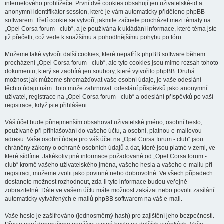
internetového prohlížeče. První dvě cookies obsahují jen uživatelské-id a
anonymní identifikátor session, které je vám automaticky přiděleno phpBB
softwarem. Třetí cookie se vytvoří, jakmile začnete procházet mezi tématy na
„Opel Corsa forum - club“, a je používána k ukládání informace, které téma jste
již přečetli, což vede k snažšímu a pohodlnějšímu pohybu po fóru.
Můžeme také vytvořit další cookies, které nepatří k phpBB software během
procházení „Opel Corsa forum - club“, ale tyto cookies jsou mimo rozsah tohoto
dokumentu, který se zaobírá jen soubory, které vytvořilo phpBB. Druhá
možnost jak můžeme shromažďovat vaše osobní údaje, je vaše odeslání
těchto údajů nám. Toto může zahrnovat: odeslání příspěvků jako anonymní
uživatel, registrace na „Opel Corsa forum - club“ a odeslání příspěvků po vaší
registrace, když jste přihlášeni.
Váš účet bude přinejmenším obsahovat uživatelské jméno, osobní heslo,
používané při přihlašování do vašeho účtu, a osobní, platnou e-mailovou
adresu. Vaše osobní údaje pro váš účet na „Opel Corsa forum - club“ jsou
chráněny zákony o ochraně osobních údajů a dat, které jsou platné v zemi, ve
které sídlíme. Jakékoliv jiné informace požadované od „Opel Corsa forum -
club“ kromě vašeho uživatelského jména, vašeho hesla a vašeho e-mailu při
registraci, můžeme zvolit jako povinné nebo dobrovolné. Ve všech případech
dostanete možnost rozhodnout, zda-li tyto informace budou veřejně
zobrazitelné. Dále ve vašem účtu máte možnost zakázat nebo povolit zasílání
automaticky vytvářených e-mailů phpBB softwarem na váš e-mail.
Vaše heslo je zašifrováno (jednosměrný hash) pro zajištění jeho bezpečnosti.