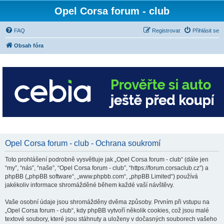
Opel Corsa forum - club
FAQ
Registrovat
Přihlásit se
Obsah fóra
Opel Corsa forum - club - Ochrana soukromí
Toto prohlášení podrobně vysvětluje jak „Opel Corsa forum - club“ (dále jen
“my”, “nás”, “naše”, “Opel Corsa forum - club”, “https://forum.corsaclub.cz”) a
phpBB („phpBB software“, „www.phpbb.com“, „phpBB Limited“) používá
jakékoliv informace shromážděné během každé vaší návštěvy.
Vaše osobní údaje jsou shromážděny dvěma způsoby. Prvním při vstupu na
„Opel Corsa forum - club“, kdy phpBB vytvoří několik cookies, což jsou malé
textové soubory, které jsou stáhnuty a uloženy v dočasných souborech vašeho