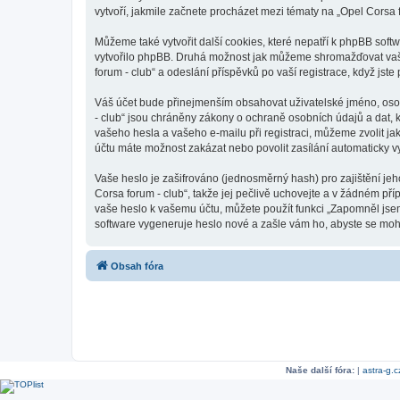
vytvoří, jakmile začnete procházet mezi tématy na „Opel Corsa f
Můžeme také vytvořit další cookies, které nepatří k phpBB soft
vytvořilo phpBB. Druhá možnost jak můžeme shromažďovat vaše 
forum - club“ a odeslání příspěvků po vaší registrace, když jste 
Váš účet bude přinejmenším obsahovat uživatelské jméno, osob
- club“ jsou chráněny zákony o ochraně osobních údajů a dat, k
vašeho hesla a vašeho e-mailu při registraci, můžeme zvolit j
účtu máte možnost zakázat nebo povolit zasílání automaticky 
Vaše heslo je zašifrováno (jednosměrný hash) pro zajištění jeh
Corsa forum - club“, takže jej pečlivě uchovejte a v žádném př
vaše heslo k vašemu účtu, můžete použít funkci „Zapomněl js
software vygeneruje heslo nové a zašle vám ho, abyste se mohli
Obsah fóra
Naše další fóra:
|
astra-g.c