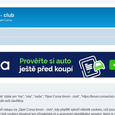
- club
pel Corsa
ub“ (dále jen “my”, “nás”, “naše”, “Opel Corsa forum - club”, “https://forum.corsac
dé vaší návštěvy.
vstupu na „Opel Corsa forum - club“, kdy phpBB vytvoří několik cookies, což jsou 
dvě cookies obsahují jen uživatelské-id a anonymní identifikátor session, které j