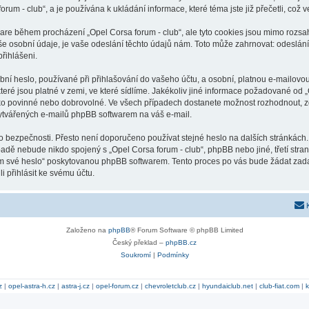
orum - club“, a je používána k ukládání informace, které téma jste již přečetli, co
ware během procházení „Opel Corsa forum - club“, ale tyto cookies jsou mimo rozsah
osobní údaje, je vaše odeslání těchto údajů nám. Toto může zahrnovat: odeslání 
přihlášeni.
ní heslo, používané při přihlašování do vašeho účtu, a osobní, platnou e-mailovo
teré jsou platné v zemi, ve které sídlíme. Jakékoliv jiné informace požadované od
ako povinné nebo dobrovolné. Ve všech případech dostanete možnost rozhodnout, zd
vytvářených e-mailů phpBB softwarem na váš e-mail.
o bezpečnosti. Přesto není doporučeno používat stejné heslo na dalších stránkách.
ípadě nebude nikdo spojený s „Opel Corsa forum - club“, phpBB nebo jiné, třetí str
em své heslo“ poskytovanou phpBB softwarem. Tento proces po vás bude žádat zad
 přihlásit ke svému účtu.
Založeno na
phpBB
® Forum Software © phpBB Limited
Český překlad –
phpBB.cz
Soukromí
|
Podmínky
z
|
opel-astra-h.cz
|
astra-j.cz
|
opel-forum.cz
|
chevroletclub.cz
|
hyundaiclub.net
|
club-fiat.com
|
k