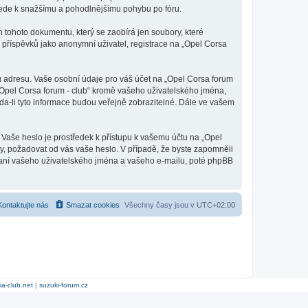
ž vede k snažšímu a pohodlnějšímu pohybu po fóru.
 tohoto dokumentu, který se zaobírá jen soubory, které
příspěvků jako anonymní uživatel, registrace na „Opel Corsa
u adresu. Vaše osobní údaje pro váš účet na „Opel Corsa forum
 „Opel Corsa forum - club“ kromě vašeho uživatelského jména,
a-li tyto informace budou veřejně zobrazitelné. Dále ve vašem
 Vaše heslo je prostředek k přístupu k vašemu účtu na „Opel
any, požadovat od vás vaše heslo. V případě, že byste zapomněli
aní vašeho uživatelského jména a vašeho e-mailu, poté phpBB
Kontaktujte nás
Smazat cookies
Všechny časy jsou v
UTC+02:00
ia-club.net
|
suzuki-forum.cz