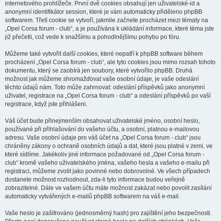
internetového prohlížeče. První dvě cookies obsahují jen uživatelské-id a
anonymní identifikátor session, které je vám automaticky přiděleno phpBB
softwarem. Třetí cookie se vytvoří, jakmile začnete procházet mezi tématy na
„Opel Corsa forum - club“, a je používána k ukládání informace, které téma jste
již přečetli, což vede k snažšímu a pohodlnějšímu pohybu po fóru.
Můžeme také vytvořit další cookies, které nepatří k phpBB software během
procházení „Opel Corsa forum - club“, ale tyto cookies jsou mimo rozsah tohoto
dokumentu, který se zaobírá jen soubory, které vytvořilo phpBB. Druhá
možnost jak můžeme shromažďovat vaše osobní údaje, je vaše odeslání
těchto údajů nám. Toto může zahrnovat: odeslání příspěvků jako anonymní
uživatel, registrace na „Opel Corsa forum - club“ a odeslání příspěvků po vaší
registrace, když jste přihlášeni.
Váš účet bude přinejmenším obsahovat uživatelské jméno, osobní heslo,
používané při přihlašování do vašeho účtu, a osobní, platnou e-mailovou
adresu. Vaše osobní údaje pro váš účet na „Opel Corsa forum - club“ jsou
chráněny zákony o ochraně osobních údajů a dat, které jsou platné v zemi, ve
které sídlíme. Jakékoliv jiné informace požadované od „Opel Corsa forum -
club“ kromě vašeho uživatelského jména, vašeho hesla a vašeho e-mailu při
registraci, můžeme zvolit jako povinné nebo dobrovolné. Ve všech případech
dostanete možnost rozhodnout, zda-li tyto informace budou veřejně
zobrazitelné. Dále ve vašem účtu máte možnost zakázat nebo povolit zasílání
automaticky vytvářených e-mailů phpBB softwarem na váš e-mail.
Vaše heslo je zašifrováno (jednosměrný hash) pro zajištění jeho bezpečnosti.