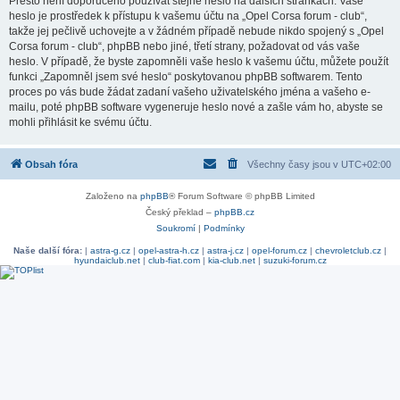
Přesto není doporučeno používat stejné heslo na dalších stránkách. Vaše
heslo je prostředek k přístupu k vašemu účtu na „Opel Corsa forum - club“,
takže jej pečlivě uchovejte a v žádném případě nebude nikdo spojený s „Opel
Corsa forum - club“, phpBB nebo jiné, třetí strany, požadovat od vás vaše
heslo. V případě, že byste zapomněli vaše heslo k vašemu účtu, můžete použít
funkci „Zapomněl jsem své heslo“ poskytovanou phpBB softwarem. Tento
proces po vás bude žádat zadaní vašeho uživatelského jména a vašeho e-
mailu, poté phpBB software vygeneruje heslo nové a zašle vám ho, abyste se
mohli přihlásit ke svému účtu.
Obsah fóra
Všechny časy jsou v
UTC+02:00
Založeno na
phpBB
® Forum Software © phpBB Limited
Český překlad –
phpBB.cz
Soukromí
|
Podmínky
Naše další fóra:
|
astra-g.cz
|
opel-astra-h.cz
|
astra-j.cz
|
opel-forum.cz
|
chevroletclub.cz
|
hyundaiclub.net
|
club-fiat.com
|
kia-club.net
|
suzuki-forum.cz