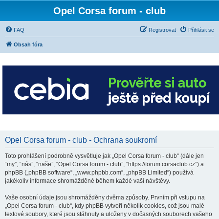
Opel Corsa forum - club
FAQ
Registrovat
Přihlásit se
Obsah fóra
Opel Corsa forum - club - Ochrana soukromí
Toto prohlášení podrobně vysvětluje jak „Opel Corsa forum - club“ (dále jen
“my”, “nás”, “naše”, “Opel Corsa forum - club”, “https://forum.corsaclub.cz”) a
phpBB („phpBB software“, „www.phpbb.com“, „phpBB Limited“) používá
jakékoliv informace shromážděné během každé vaší návštěvy.
Vaše osobní údaje jsou shromážděny dvěma způsoby. Prvním při vstupu na
„Opel Corsa forum - club“, kdy phpBB vytvoří několik cookies, což jsou malé
textové soubory, které jsou stáhnuty a uloženy v dočasných souborech vašeho