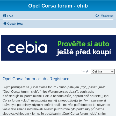
Opel Corsa forum - club
FAQ
Přihlásit se
Obsah fóra
Jazyk:
Opel Corsa forum - club - Registrace
Svým přístupem na „Opel Corsa forum - club“ (dále jen „my“, „naše“, „nás“,
“Opel Corsa forum - club”, “https://forum.corsaclub.cz”), souhlasíte
s následujícími podmínkami. Pokud nesouhlasíte, neprodleně opusťte „Opel
Corsa forum - club“, nevstupujte na něj a nepoužívejte jej. Vyhrazujeme si
právo tyto podmínky kdykoliv změnit a učiníme vše potřebné pro to, abychom
vás o této změně informovali. Přesto je rozumné tyto podmínky průběžně
sledovat vzhledem k tomu, že používáním „Opel Corsa forum - club“ s nimi