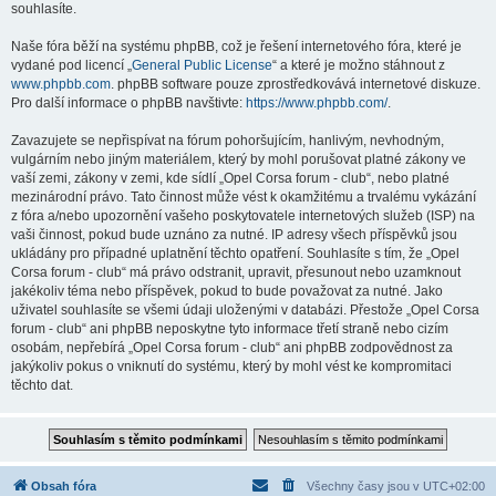
souhlasíte.
Naše fóra běží na systému phpBB, což je řešení internetového fóra, které je
vydané pod licencí „
General Public License
“ a které je možno stáhnout z
www.phpbb.com
. phpBB software pouze zprostředkovává internetové diskuze.
Pro další informace o phpBB navštivte:
https://www.phpbb.com/
.
Zavazujete se nepřispívat na fórum pohoršujícím, hanlivým, nevhodným,
vulgárním nebo jiným materiálem, který by mohl porušovat platné zákony ve
vaší zemi, zákony v zemi, kde sídlí „Opel Corsa forum - club“, nebo platné
mezinárodní právo. Tato činnost může vést k okamžitému a trvalému vykázání
z fóra a/nebo upozornění vašeho poskytovatele internetových služeb (ISP) na
vaši činnost, pokud bude uznáno za nutné. IP adresy všech příspěvků jsou
ukládány pro případné uplatnění těchto opatření. Souhlasíte s tím, že „Opel
Corsa forum - club“ má právo odstranit, upravit, přesunout nebo uzamknout
jakékoliv téma nebo příspěvek, pokud to bude považovat za nutné. Jako
uživatel souhlasíte se všemi údaji uloženými v databázi. Přestože „Opel Corsa
forum - club“ ani phpBB neposkytne tyto informace třetí straně nebo cizím
osobám, nepřebírá „Opel Corsa forum - club“ ani phpBB zodpovědnost za
jakýkoliv pokus o vniknutí do systému, který by mohl vést ke kompromitaci
těchto dat.
Obsah fóra
Všechny časy jsou v
UTC+02:00