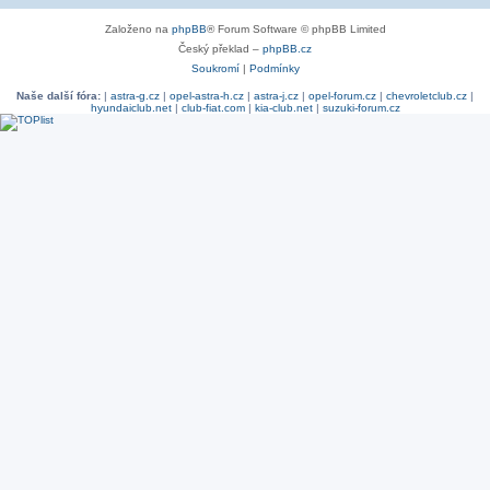
Založeno na
phpBB
® Forum Software © phpBB Limited
Český překlad –
phpBB.cz
Soukromí
|
Podmínky
Naše další fóra:
|
astra-g.cz
|
opel-astra-h.cz
|
astra-j.cz
|
opel-forum.cz
|
chevroletclub.cz
|
hyundaiclub.net
|
club-fiat.com
|
kia-club.net
|
suzuki-forum.cz