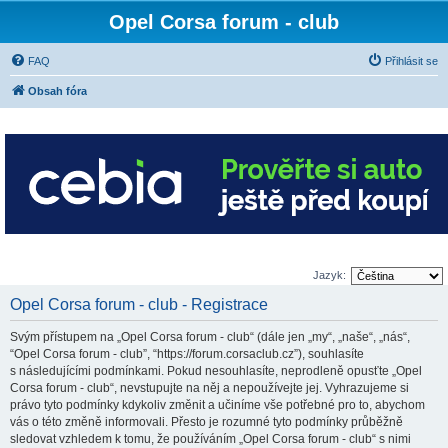
Opel Corsa forum - club
FAQ
Přihlásit se
Obsah fóra
Jazyk:
Opel Corsa forum - club - Registrace
Svým přístupem na „Opel Corsa forum - club“ (dále jen „my“, „naše“, „nás“,
“Opel Corsa forum - club”, “https://forum.corsaclub.cz”), souhlasíte
s následujícími podmínkami. Pokud nesouhlasíte, neprodleně opusťte „Opel
Corsa forum - club“, nevstupujte na něj a nepoužívejte jej. Vyhrazujeme si
právo tyto podmínky kdykoliv změnit a učiníme vše potřebné pro to, abychom
vás o této změně informovali. Přesto je rozumné tyto podmínky průběžně
sledovat vzhledem k tomu, že používáním „Opel Corsa forum - club“ s nimi