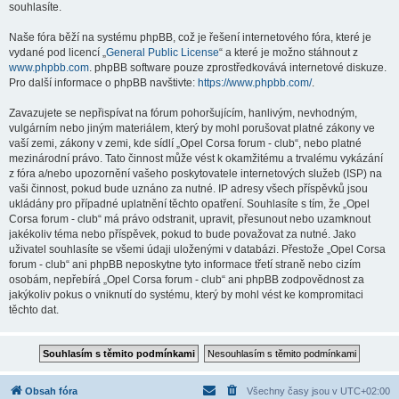
souhlasíte.
Naše fóra běží na systému phpBB, což je řešení internetového fóra, které je
vydané pod licencí „
General Public License
“ a které je možno stáhnout z
www.phpbb.com
. phpBB software pouze zprostředkovává internetové diskuze.
Pro další informace o phpBB navštivte:
https://www.phpbb.com/
.
Zavazujete se nepřispívat na fórum pohoršujícím, hanlivým, nevhodným,
vulgárním nebo jiným materiálem, který by mohl porušovat platné zákony ve
vaší zemi, zákony v zemi, kde sídlí „Opel Corsa forum - club“, nebo platné
mezinárodní právo. Tato činnost může vést k okamžitému a trvalému vykázání
z fóra a/nebo upozornění vašeho poskytovatele internetových služeb (ISP) na
vaši činnost, pokud bude uznáno za nutné. IP adresy všech příspěvků jsou
ukládány pro případné uplatnění těchto opatření. Souhlasíte s tím, že „Opel
Corsa forum - club“ má právo odstranit, upravit, přesunout nebo uzamknout
jakékoliv téma nebo příspěvek, pokud to bude považovat za nutné. Jako
uživatel souhlasíte se všemi údaji uloženými v databázi. Přestože „Opel Corsa
forum - club“ ani phpBB neposkytne tyto informace třetí straně nebo cizím
osobám, nepřebírá „Opel Corsa forum - club“ ani phpBB zodpovědnost za
jakýkoliv pokus o vniknutí do systému, který by mohl vést ke kompromitaci
těchto dat.
Obsah fóra
Všechny časy jsou v
UTC+02:00