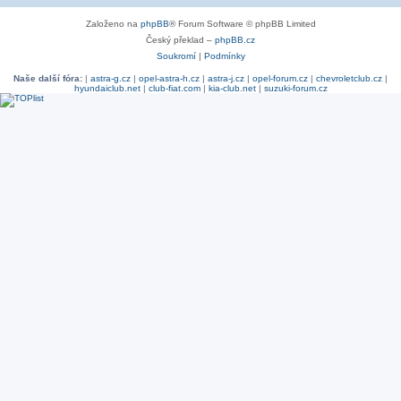
Založeno na
phpBB
® Forum Software © phpBB Limited
Český překlad –
phpBB.cz
Soukromí
|
Podmínky
Naše další fóra:
|
astra-g.cz
|
opel-astra-h.cz
|
astra-j.cz
|
opel-forum.cz
|
chevroletclub.cz
|
hyundaiclub.net
|
club-fiat.com
|
kia-club.net
|
suzuki-forum.cz