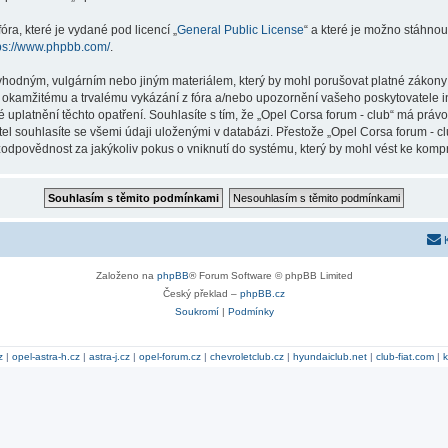
ra, které je vydané pod licencí „
General Public License
“ a které je možno stáhnou
ps://www.phpbb.com/
.
vhodným, vulgárním nebo jiným materiálem, který by mohl porušovat platné zákony v
k okamžitému a trvalému vykázání z fóra a/nebo upozornění vašeho poskytovatele i
 uplatnění těchto opatření. Souhlasíte s tím, že „Opel Corsa forum - club“ má práv
l souhlasíte se všemi údaji uloženými v databázi. Přestože „Opel Corsa forum - cl
odpovědnost za jakýkoliv pokus o vniknutí do systému, který by mohl vést ke kompr
Založeno na
phpBB
® Forum Software © phpBB Limited
Český překlad –
phpBB.cz
Soukromí
|
Podmínky
z
|
opel-astra-h.cz
|
astra-j.cz
|
opel-forum.cz
|
chevroletclub.cz
|
hyundaiclub.net
|
club-fiat.com
|
k