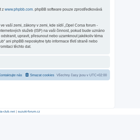
t z
www.phpbb.com
. phpBB software pouze zprostředkovává
e vaší zemi, zákony v zemi, kde sídlí „Opel Corsa forum -
nternetových služeb (ISP) na vaši činnost, pokud bude uznáno
o odstranit, upravit, přesunout nebo uzamknout jakékoliv téma
ub“ ani phpBB neposkytne tyto informace třetí straně nebo
omitaci těchto dat.
Kontaktujte nás
Smazat cookies
Všechny časy jsou v
UTC+02:00
ia-club.net
|
suzuki-forum.cz