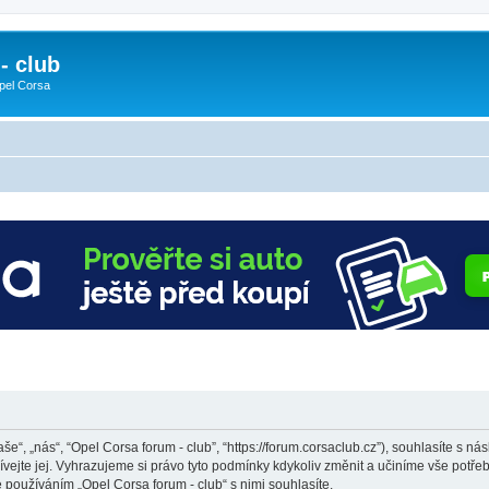
- club
pel Corsa
še“, „nás“, “Opel Corsa forum - club”, “https://forum.corsaclub.cz”), souhlasíte s
ívejte jej. Vyhrazujeme si právo tyto podmínky kdykoliv změnit a učiníme vše potře
používáním „Opel Corsa forum - club“ s nimi souhlasíte.