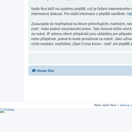
Naše fóra běží na systému phpBB, což je řešení internetového fó
internetové diskuze. Pro další informace o phpBB navštivte:
htt
Zavazujete se nepřispívat na fórum pohoršujícím, hanlivým, ne
club“, nebo platné mezinárodní právo. Tato činnost může vést 
za nutné. IP adresy všech příspěvků jsou ukládány pro případné
nebo příspěvek, pokud to bude považovat za nutné. Jako uživate
cizím osobám, nepřebírá „Opel Corsa forum - club“ ani phpBB z
Obsah fóra
Naše další fóra:
|
astra-g.c