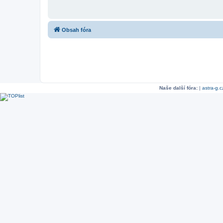
Obsah fóra
Naše další fóra:
|
astra-g.c