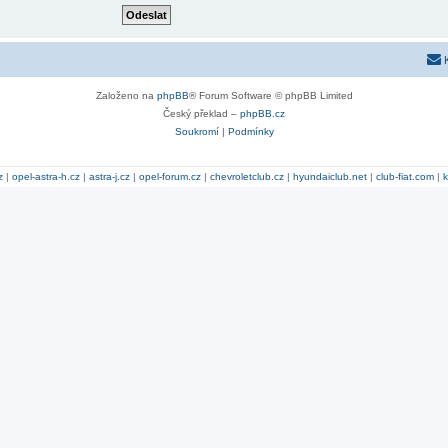
Založeno na
phpBB
® Forum Software © phpBB Limited
Český překlad –
phpBB.cz
Soukromí
|
Podmínky
z
|
opel-astra-h.cz
|
astra-j.cz
|
opel-forum.cz
|
chevroletclub.cz
|
hyundaiclub.net
|
club-fiat.com
|
k