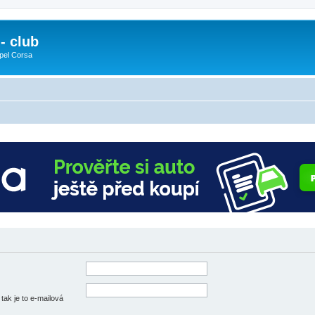
- club
pel Corsa
tak je to e-mailová