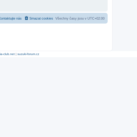
Kontaktujte nás
Smazat cookies
Všechny časy jsou v
UTC+02:00
ia-club.net
|
suzuki-forum.cz