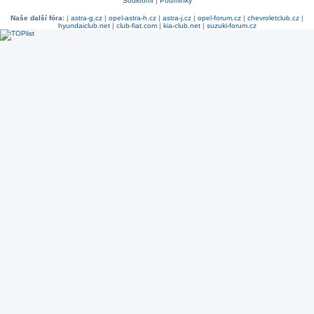
Soukromí
|
Podmínky
Naše další fóra:
|
astra-g.cz
|
opel-astra-h.cz
|
astra-j.cz
|
opel-forum.cz
|
chevroletclub.cz
|
hyundaiclub.net
|
club-fiat.com
|
kia-club.net
|
suzuki-forum.cz