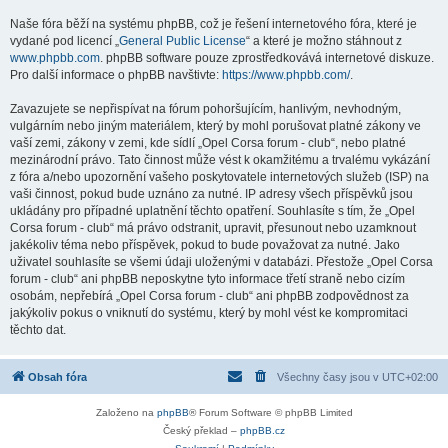
Naše fóra běží na systému phpBB, což je řešení internetového fóra, které je
vydané pod licencí „
General Public License
“ a které je možno stáhnout z
www.phpbb.com
. phpBB software pouze zprostředkovává internetové diskuze.
Pro další informace o phpBB navštivte:
https://www.phpbb.com/
.
Zavazujete se nepřispívat na fórum pohoršujícím, hanlivým, nevhodným,
vulgárním nebo jiným materiálem, který by mohl porušovat platné zákony ve
vaší zemi, zákony v zemi, kde sídlí „Opel Corsa forum - club“, nebo platné
mezinárodní právo. Tato činnost může vést k okamžitému a trvalému vykázání
z fóra a/nebo upozornění vašeho poskytovatele internetových služeb (ISP) na
vaši činnost, pokud bude uznáno za nutné. IP adresy všech příspěvků jsou
ukládány pro případné uplatnění těchto opatření. Souhlasíte s tím, že „Opel
Corsa forum - club“ má právo odstranit, upravit, přesunout nebo uzamknout
jakékoliv téma nebo příspěvek, pokud to bude považovat za nutné. Jako
uživatel souhlasíte se všemi údaji uloženými v databázi. Přestože „Opel Corsa
forum - club“ ani phpBB neposkytne tyto informace třetí straně nebo cizím
osobám, nepřebírá „Opel Corsa forum - club“ ani phpBB zodpovědnost za
jakýkoliv pokus o vniknutí do systému, který by mohl vést ke kompromitaci
těchto dat.
Obsah fóra
Všechny časy jsou v
UTC+02:00
Založeno na
phpBB
® Forum Software © phpBB Limited
Český překlad –
phpBB.cz