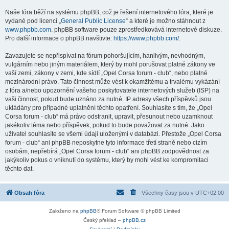
Naše fóra běží na systému phpBB, což je řešení internetového fóra, které je
vydané pod licencí „
General Public License
“ a které je možno stáhnout z
www.phpbb.com
. phpBB software pouze zprostředkovává internetové diskuze.
Pro další informace o phpBB navštivte:
https://www.phpbb.com/
.
Zavazujete se nepřispívat na fórum pohoršujícím, hanlivým, nevhodným,
vulgárním nebo jiným materiálem, který by mohl porušovat platné zákony ve
vaší zemi, zákony v zemi, kde sídlí „Opel Corsa forum - club“, nebo platné
mezinárodní právo. Tato činnost může vést k okamžitému a trvalému vykázání
z fóra a/nebo upozornění vašeho poskytovatele internetových služeb (ISP) na
vaši činnost, pokud bude uznáno za nutné. IP adresy všech příspěvků jsou
ukládány pro případné uplatnění těchto opatření. Souhlasíte s tím, že „Opel
Corsa forum - club“ má právo odstranit, upravit, přesunout nebo uzamknout
jakékoliv téma nebo příspěvek, pokud to bude považovat za nutné. Jako
uživatel souhlasíte se všemi údaji uloženými v databázi. Přestože „Opel Corsa
forum - club“ ani phpBB neposkytne tyto informace třetí straně nebo cizím
osobám, nepřebírá „Opel Corsa forum - club“ ani phpBB zodpovědnost za
jakýkoliv pokus o vniknutí do systému, který by mohl vést ke kompromitaci
těchto dat.
Obsah fóra
Všechny časy jsou v
UTC+02:00
Založeno na
phpBB
® Forum Software © phpBB Limited
Český překlad –
phpBB.cz