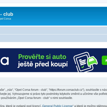
- club
pel Corsa
še“, „nás“, “Opel Corsa forum - club”, “https://forum.corsaclub.cz”), souhlasíte s
ívejte jej. Vyhrazujeme si právo tyto podmínky kdykoliv změnit a učiníme vše potře
používáním „Opel Corsa forum - club“ s nimi souhlasíte.
ra, které je vydané pod licencí „
General Public License
“ a které je možno stáhnou