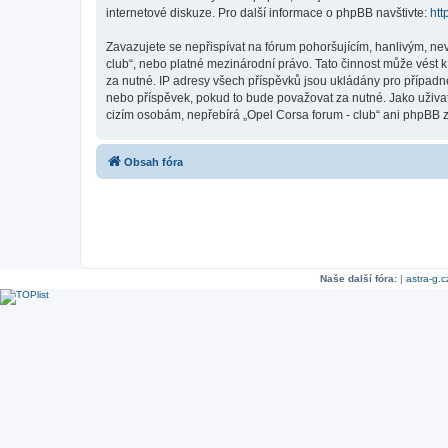
internetové diskuze. Pro další informace o phpBB navštivte:
htt
Zavazujete se nepřispívat na fórum pohoršujícím, hanlivým, ne
club“, nebo platné mezinárodní právo. Tato činnost může vést 
za nutné. IP adresy všech příspěvků jsou ukládány pro případné
nebo příspěvek, pokud to bude považovat za nutné. Jako uživate
cizím osobám, nepřebírá „Opel Corsa forum - club“ ani phpBB z
Obsah fóra
Naše další fóra:
|
astra-g.c