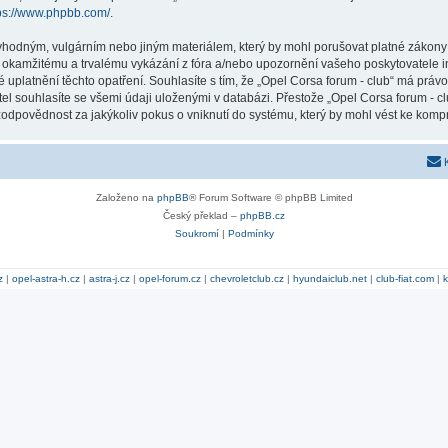
ps://www.phpbb.com/
.
vhodným, vulgárním nebo jiným materiálem, který by mohl porušovat platné zákony v
k okamžitému a trvalému vykázání z fóra a/nebo upozornění vašeho poskytovatele i
 uplatnění těchto opatření. Souhlasíte s tím, že „Opel Corsa forum - club“ má práv
l souhlasíte se všemi údaji uloženými v databázi. Přestože „Opel Corsa forum - cl
odpovědnost za jakýkoliv pokus o vniknutí do systému, který by mohl vést ke kompr
Založeno na
phpBB
® Forum Software © phpBB Limited
Český překlad –
phpBB.cz
Soukromí
|
Podmínky
z
|
opel-astra-h.cz
|
astra-j.cz
|
opel-forum.cz
|
chevroletclub.cz
|
hyundaiclub.net
|
club-fiat.com
|
k