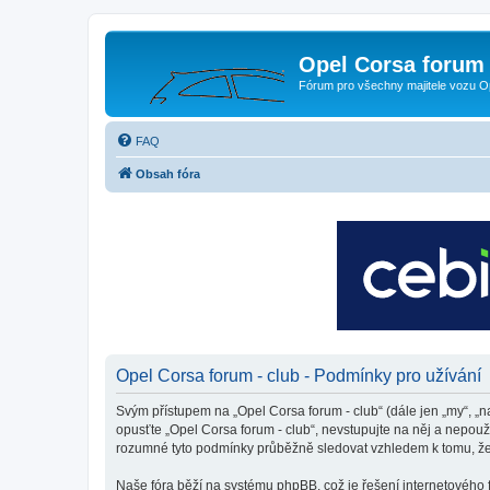
Opel Corsa forum 
Fórum pro všechny majitele vozu O
FAQ
Obsah fóra
Opel Corsa forum - club - Podmínky pro užívání
Svým přístupem na „Opel Corsa forum - club“ (dále jen „my“, „na
opusťte „Opel Corsa forum - club“, nevstupujte na něj a nepouž
rozumné tyto podmínky průběžně sledovat vzhledem k tomu, že 
Naše fóra běží na systému phpBB, což je řešení internetového fó