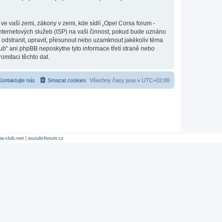
e vaší zemi, zákony v zemi, kde sídlí „Opel Corsa forum -
nternetových služeb (ISP) na vaši činnost, pokud bude uznáno
o odstranit, upravit, přesunout nebo uzamknout jakékoliv téma
ub“ ani phpBB neposkytne tyto informace třetí straně nebo
omitaci těchto dat.
Kontaktujte nás
Smazat cookies
Všechny časy jsou v
UTC+02:00
ia-club.net
|
suzuki-forum.cz