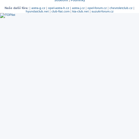
Soukromí
|
Podmínky
Naše další fóra:
|
astra-g.cz
|
opel-astra-h.cz
|
astra-j.cz
|
opel-forum.cz
|
chevroletclub.cz
|
hyundaiclub.net
|
club-fiat.com
|
kia-club.net
|
suzuki-forum.cz