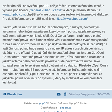
Naše fóra běží na systému phpBB, což je řešení internetového fóra, které je
vydané pod licencí „
General Public License
“ a které je možno stáhnout z
www.phpbb.com
. phpBB software pouze zprostředkovává internetové diskuze.
Pro další informace o phpBB navštivte:
https://www.phpbb.com/
.
Zavazujete se nepřispívat na fórum pohoršujícím, hanlivým, nevhodným,
vulgárním nebo jiným materiálem, který by mohl porušovat platné zákony ve
vaší zemi, zákony v zemi, kde sídlí „Opel Corsa forum - club“, nebo platné
mezinárodní právo. Tato činnost může vést k okamžitému a trvalému vykázání
z fóra a/nebo upozornění vašeho poskytovatele internetových služeb (ISP) na
vaši činnost, pokud bude uznáno za nutné. IP adresy všech příspěvků jsou
ukládány pro případné uplatnění těchto opatření. Souhlasíte s tím, že „Opel
Corsa forum - club“ má právo odstranit, upravit, přesunout nebo uzamknout
jakékoliv téma nebo příspěvek, pokud to bude považovat za nutné. Jako
uživatel souhlasíte se všemi údaji uloženými v databázi. Přestože „Opel Corsa
forum - club“ ani phpBB neposkytne tyto informace třetí straně nebo cizím
osobám, nepřebírá „Opel Corsa forum - club“ ani phpBB zodpovědnost za
jakýkoliv pokus o vniknutí do systému, který by mohl vést ke kompromitaci
těchto dat.
Obsah fóra
Všechny časy jsou v
UTC+02:00
Založeno na
phpBB
® Forum Software © phpBB Limited
Český překlad –
phpBB.cz