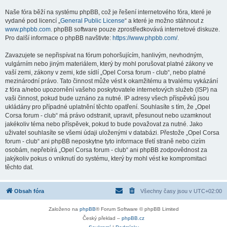
Naše fóra běží na systému phpBB, což je řešení internetového fóra, které je
vydané pod licencí „
General Public License
“ a které je možno stáhnout z
www.phpbb.com
. phpBB software pouze zprostředkovává internetové diskuze.
Pro další informace o phpBB navštivte:
https://www.phpbb.com/
.
Zavazujete se nepřispívat na fórum pohoršujícím, hanlivým, nevhodným,
vulgárním nebo jiným materiálem, který by mohl porušovat platné zákony ve
vaší zemi, zákony v zemi, kde sídlí „Opel Corsa forum - club“, nebo platné
mezinárodní právo. Tato činnost může vést k okamžitému a trvalému vykázání
z fóra a/nebo upozornění vašeho poskytovatele internetových služeb (ISP) na
vaši činnost, pokud bude uznáno za nutné. IP adresy všech příspěvků jsou
ukládány pro případné uplatnění těchto opatření. Souhlasíte s tím, že „Opel
Corsa forum - club“ má právo odstranit, upravit, přesunout nebo uzamknout
jakékoliv téma nebo příspěvek, pokud to bude považovat za nutné. Jako
uživatel souhlasíte se všemi údaji uloženými v databázi. Přestože „Opel Corsa
forum - club“ ani phpBB neposkytne tyto informace třetí straně nebo cizím
osobám, nepřebírá „Opel Corsa forum - club“ ani phpBB zodpovědnost za
jakýkoliv pokus o vniknutí do systému, který by mohl vést ke kompromitaci
těchto dat.
Obsah fóra
Všechny časy jsou v
UTC+02:00
Založeno na
phpBB
® Forum Software © phpBB Limited
Český překlad –
phpBB.cz