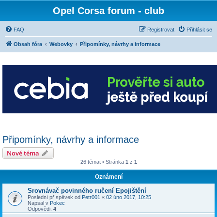
Opel Corsa forum - club
FAQ
Registrovat
Přihlásit se
Obsah fóra
Webovky
Připomínky, návrhy a informace
Připomínky, návrhy a informace
Nové téma
26 témat • Stránka
1
z
1
Oznámení
Srovnávač povinného ručení Epojištění
Poslední příspěvek od
Petr001
«
02 úno 2017, 10:25
Napsal v
Pokec
Odpovědi:
4