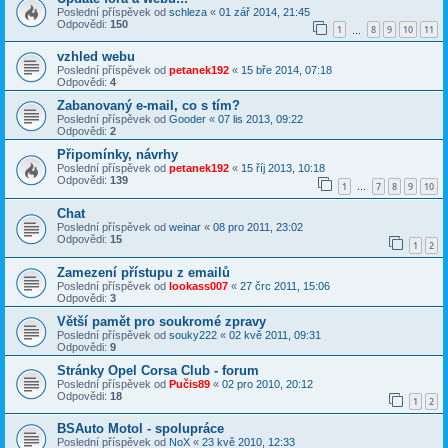
Poslední příspěvek od
schleza
«
01 zář 2014, 21:45
Odpovědi:
150
1
8
9
10
11
…
vzhled webu
Poslední příspěvek od
petanek192
«
15 bře 2014, 07:18
Odpovědi:
4
Zabanovaný e-mail, co s tím?
Poslední příspěvek od
Gooder
«
07 lis 2013, 09:22
Odpovědi:
2
Připomínky, návrhy
Poslední příspěvek od
petanek192
«
15 říj 2013, 10:18
Odpovědi:
139
1
7
8
9
10
…
Chat
Poslední příspěvek od
weinar
«
08 pro 2011, 23:02
Odpovědi:
15
1
2
Zamezení přístupu z emailů
Poslední příspěvek od
lookass007
«
27 črc 2011, 15:06
Odpovědi:
3
Větší pamět pro soukromé zpravy
Poslední příspěvek od
souky222
«
02 kvě 2011, 09:31
Odpovědi:
9
Stránky Opel Corsa Club - forum
Poslední příspěvek od
Pučis89
«
02 pro 2010, 20:12
Odpovědi:
18
1
2
BSAuto Motol - spolupráce
Poslední příspěvek od
NoX
«
23 kvě 2010, 12:33