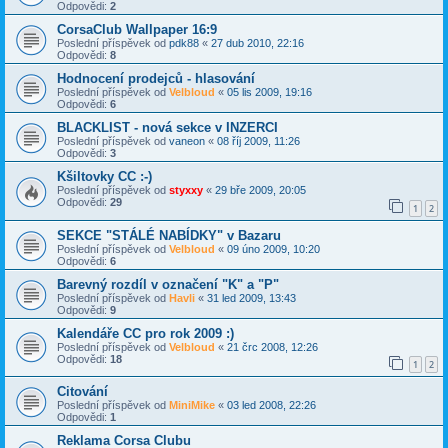
Odpovědi:
2
CorsaClub Wallpaper 16:9
Poslední příspěvek od
pdk88
«
27 dub 2010, 22:16
Odpovědi:
8
Hodnocení prodejců - hlasování
Poslední příspěvek od
Velbloud
«
05 lis 2009, 19:16
Odpovědi:
6
BLACKLIST - nová sekce v INZERCI
Poslední příspěvek od
vaneon
«
08 říj 2009, 11:26
Odpovědi:
3
Kšiltovky CC :-)
Poslední příspěvek od
styxxy
«
29 bře 2009, 20:05
Odpovědi:
29
1
2
SEKCE "STÁLÉ NABÍDKY" v Bazaru
Poslední příspěvek od
Velbloud
«
09 úno 2009, 10:20
Odpovědi:
6
Barevný rozdíl v označení "K" a "P"
Poslední příspěvek od
Havli
«
31 led 2009, 13:43
Odpovědi:
9
Kalendáře CC pro rok 2009 :)
Poslední příspěvek od
Velbloud
«
21 črc 2008, 12:26
Odpovědi:
18
1
2
Citování
Poslední příspěvek od
MiniMike
«
03 led 2008, 22:26
Odpovědi:
1
Reklama Corsa Clubu