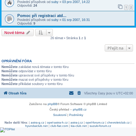
Poslední příspěvek od
suby
«
03 pro 2007, 14:22
Odpovědi:
24
1
2
Pomoc při registraci atd...
Poslední příspěvek od
suby
«
01 srp 2007, 16:31
Odpovědi:
9
Nové téma
26 témat • Stránka
1
z
1
Přejít na
OPRÁVNĚNÍ FÓRA
Nemůžete
zakládat nová témata v tomto fóru
Nemůžete
odpovídat v tomto fóru
Nemůžete
upravovat své příspěvky v tomto fóru
Nemůžete
mazat své příspěvky v tomto fóru
Nemůžete
přikládat soubory v tomto fóru
Obsah fóra
Všechny časy jsou v
UTC+02:00
Založeno na
phpBB
® Forum Software © phpBB Limited
Český překlad –
phpBB.cz
Soukromí
|
Podmínky
Naše další fóra:
|
astra-g.cz
|
opel-astra-h.cz
|
astra-j.cz
|
opel-forum.cz
|
chevroletclub.cz
|
hyundaiclub.net
|
club-fiat.com
|
kia-club.net
|
suzuki-forum.cz