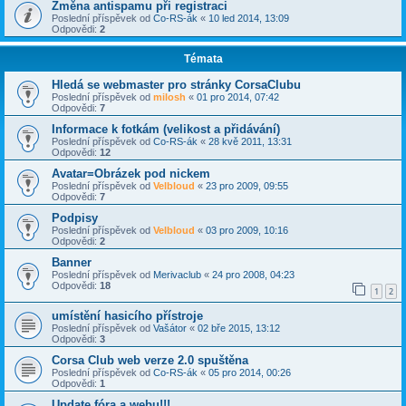
Změna antispamu při registraci
Poslední příspěvek od
Co-RS-ák
«
10 led 2014, 13:09
Odpovědi:
2
Témata
Hledá se webmaster pro stránky CorsaClubu
Poslední příspěvek od
milosh
«
01 pro 2014, 07:42
Odpovědi:
7
Informace k fotkám (velikost a přidávání)
Poslední příspěvek od
Co-RS-ák
«
28 kvě 2011, 13:31
Odpovědi:
12
Avatar=Obrázek pod nickem
Poslední příspěvek od
Velbloud
«
23 pro 2009, 09:55
Odpovědi:
7
Podpisy
Poslední příspěvek od
Velbloud
«
03 pro 2009, 10:16
Odpovědi:
2
Banner
Poslední příspěvek od
Merivaclub
«
24 pro 2008, 04:23
Odpovědi:
18
1
2
umístění hasicího přístroje
Poslední příspěvek od
Vašátor
«
02 bře 2015, 13:12
Odpovědi:
3
Corsa Club web verze 2.0 spuštěna
Poslední příspěvek od
Co-RS-ák
«
05 pro 2014, 00:26
Odpovědi:
1
Update fóra a webu!!!