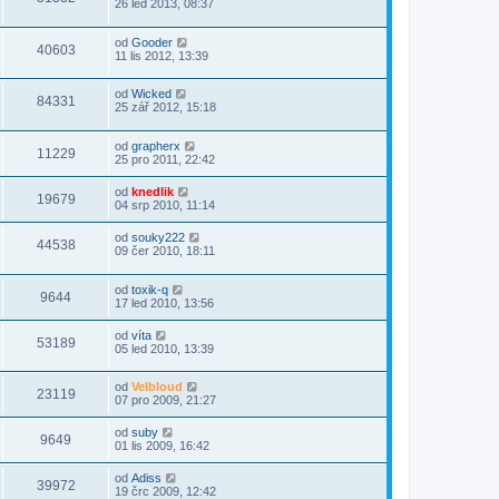
26 led 2013, 08:37
od
Gooder
40603
11 lis 2012, 13:39
od
Wicked
84331
25 zář 2012, 15:18
od
grapherx
11229
25 pro 2011, 22:42
od
knedlik
19679
04 srp 2010, 11:14
od
souky222
44538
09 čer 2010, 18:11
od
toxik-q
9644
17 led 2010, 13:56
od
víta
53189
05 led 2010, 13:39
od
Velbloud
23119
07 pro 2009, 21:27
od
suby
9649
01 lis 2009, 16:42
od
Adiss
39972
19 črc 2009, 12:42