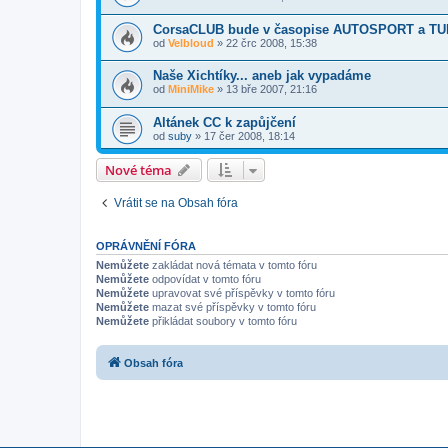
CorsaCLUB bude v časopise AUTOSPORT a T
od
Velbloud
»
22 črc 2008, 15:38
Naše Xichtíky... aneb jak vypadáme
od
MiniMike
»
13 bře 2007, 21:16
Altánek CC k zapůjčení
od
suby
»
17 čer 2008, 18:14
Nové téma
Vrátit se na Obsah fóra
OPRÁVNĚNÍ FÓRA
Nemůžete
zakládat nová témata v tomto fóru
Nemůžete
odpovídat v tomto fóru
Nemůžete
upravovat své příspěvky v tomto fóru
Nemůžete
mazat své příspěvky v tomto fóru
Nemůžete
přikládat soubory v tomto fóru
Obsah fóra