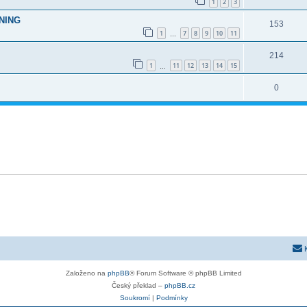
1
2
3
UNING
153
1
7
8
9
10
11
…
214
1
11
12
13
14
15
…
0
Založeno na
phpBB
® Forum Software © phpBB Limited
Český překlad –
phpBB.cz
Soukromí
|
Podmínky