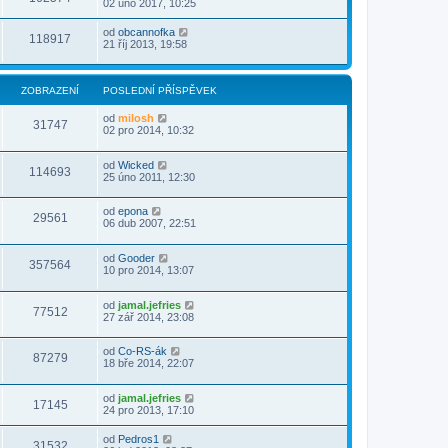
02 úno 2017, 10:25
od
obcannofka
118917
21 říj 2013, 19:58
ZOBRAZENÍ
POSLEDNÍ PŘÍSPĚVEK
od
milosh
31747
02 pro 2014, 10:32
od
Wicked
114693
25 úno 2011, 12:30
od
epona
29561
06 dub 2007, 22:51
od
Gooder
357564
10 pro 2014, 13:07
od
jamal.jefries
77512
27 zář 2014, 23:08
od
Co-RS-ák
87279
18 bře 2014, 22:07
od
jamal.jefries
17145
24 pro 2013, 17:10
od
Pedros1
31532