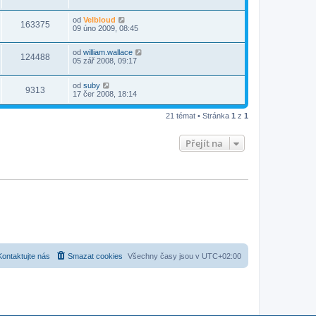
od
Velbloud
163375
09 úno 2009, 08:45
od
william.wallace
124488
05 zář 2008, 09:17
od
suby
9313
17 čer 2008, 18:14
21 témat • Stránka
1
z
1
Přejít na
Kontaktujte nás
Smazat cookies
Všechny časy jsou v
UTC+02:00