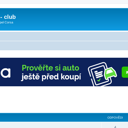
- club
pel Corsa
ODPOVĚDI
4