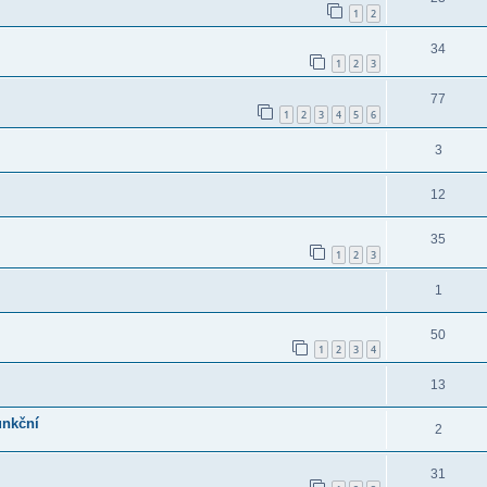
1
2
34
1
2
3
77
1
2
3
4
5
6
3
12
35
1
2
3
1
50
1
2
3
4
13
unkční
2
31