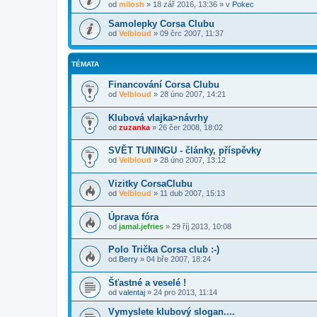
od
milosh
»
18 zář 2016, 13:36
» v
Pokec
Samolepky Corsa Clubu
od
Velbloud
»
09 črc 2007, 11:37
TÉMATA
Financování Corsa Clubu
od
Velbloud
»
28 úno 2007, 14:21
Klubová vlajka>návrhy
od
zuzanka
»
26 čer 2008, 18:02
SVĚT TUNINGU - články, příspěvky
od
Velbloud
»
28 úno 2007, 13:12
Vizitky CorsaClubu
od
Velbloud
»
11 dub 2007, 15:13
Úprava fóra
od
jamal.jefries
»
29 říj 2013, 10:08
Polo Trička Corsa club :-)
od
Berry
»
04 bře 2007, 18:24
Šťastné a veselé !
od
valentaj
»
24 pro 2013, 11:14
Vymyslete klubový slogan....