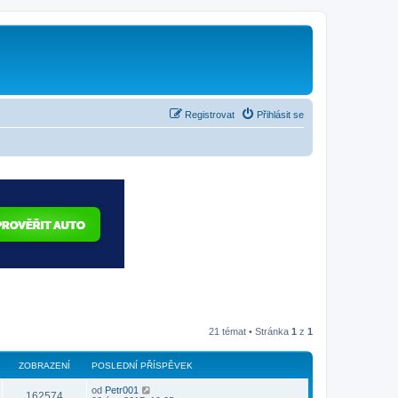
Registrovat
Přihlásit se
21 témat • Stránka
1
z
1
ZOBRAZENÍ
POSLEDNÍ PŘÍSPĚVEK
od
Petr001
162574