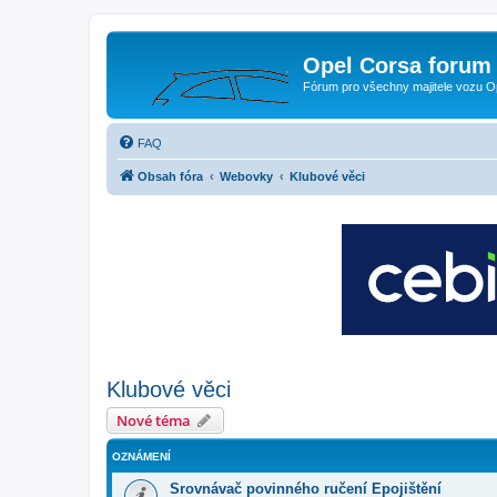
Opel Corsa forum 
Fórum pro všechny majitele vozu O
FAQ
Obsah fóra
Webovky
Klubové věci
Klubové věci
Nové téma
OZNÁMENÍ
Srovnávač povinného ručení Epojištění