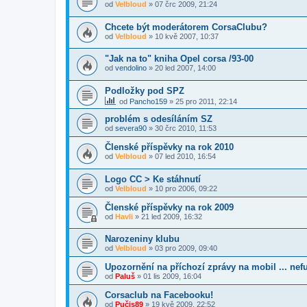
od
Velbloud
»
07 črc 2009, 21:24
Chcete být moderátorem CorsaClubu?
od
Velbloud
»
10 kvě 2007, 10:37
"Jak na to" kniha Opel corsa /93-00
od
vendolino
»
20 led 2007, 14:00
Podložky pod SPZ
od
Pancho159
»
25 pro 2011, 22:14
problém s odesíláním SZ
od
severa90
»
30 črc 2010, 11:53
Členské příspěvky na rok 2010
od
Velbloud
»
07 led 2010, 16:54
Logo CC > Ke stáhnutí
od
Velbloud
»
10 pro 2006, 09:22
Členské příspěvky na rok 2009
od
Havli
»
21 led 2009, 16:32
Narozeniny klubu
od
Velbloud
»
03 pro 2009, 09:40
Upozornění na příchozí zprávy na mobil ... nef
od
Paluš
»
01 lis 2009, 16:04
Corsaclub na Facebooku!
od
Pučis89
»
19 kvě 2009, 22:52