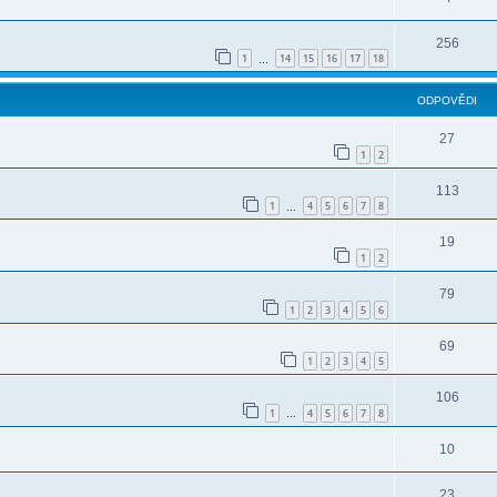
256
1
14
15
16
17
18
…
ODPOVĚDI
27
1
2
113
1
4
5
6
7
8
…
19
1
2
79
1
2
3
4
5
6
69
1
2
3
4
5
106
1
4
5
6
7
8
…
10
23