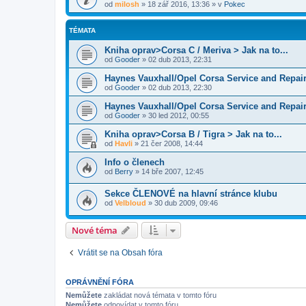
od
milosh
»
18 zář 2016, 13:36
» v
Pokec
TÉMATA
Kniha oprav>Corsa C / Meriva > Jak na to...
od
Gooder
»
02 dub 2013, 22:31
Haynes Vauxhall/Opel Corsa Service and Repai
od
Gooder
»
02 dub 2013, 22:30
Haynes Vauxhall/Opel Corsa Service and Repai
od
Gooder
»
30 led 2012, 00:55
Kniha oprav>Corsa B / Tigra > Jak na to...
od
Havli
»
21 čer 2008, 14:44
Info o členech
od
Berry
»
14 bře 2007, 12:45
Sekce ČLENOVÉ na hlavní stránce klubu
od
Velbloud
»
30 dub 2009, 09:46
Nové téma
Vrátit se na Obsah fóra
OPRÁVNĚNÍ FÓRA
Nemůžete
zakládat nová témata v tomto fóru
Nemůžete
odpovídat v tomto fóru