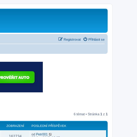
Registrovat
Přihlásit se
6 témat • Stránka
1
z
1
ZOBRAZENÍ
POSLEDNÍ PŘÍSPĚVEK
od
Petr001
162734