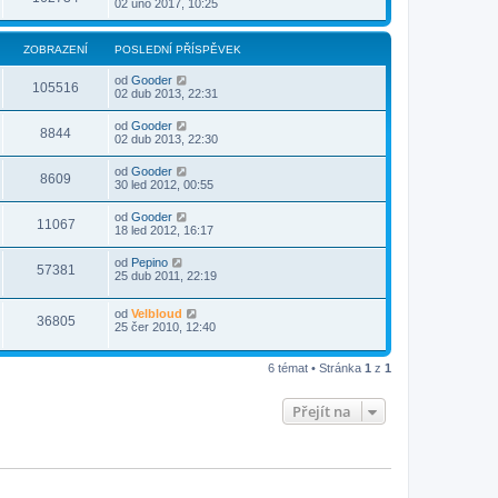
02 úno 2017, 10:25
ZOBRAZENÍ
POSLEDNÍ PŘÍSPĚVEK
od
Gooder
105516
02 dub 2013, 22:31
od
Gooder
8844
02 dub 2013, 22:30
od
Gooder
8609
30 led 2012, 00:55
od
Gooder
11067
18 led 2012, 16:17
od
Pepino
57381
25 dub 2011, 22:19
od
Velbloud
36805
25 čer 2010, 12:40
6 témat • Stránka
1
z
1
Přejít na