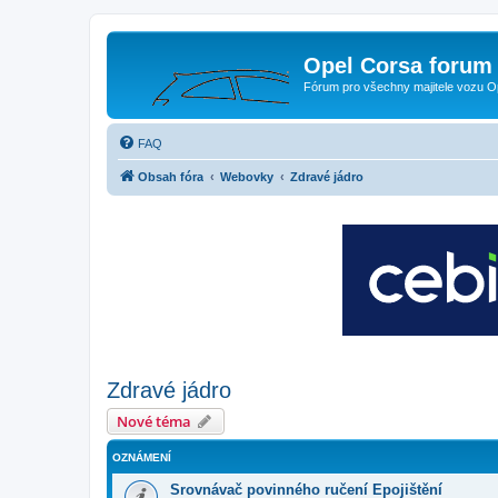
Opel Corsa forum 
Fórum pro všechny majitele vozu O
FAQ
Obsah fóra
Webovky
Zdravé jádro
Zdravé jádro
Nové téma
OZNÁMENÍ
Srovnávač povinného ručení Epojištění