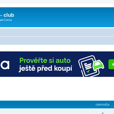
- club
pel Corsa
ODPOVĚDI
4