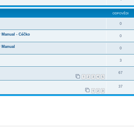
ODPOVĚDI
0
r Manual - Céčko
0
r Manual
0
3
67
1
2
3
4
5
37
1
2
3