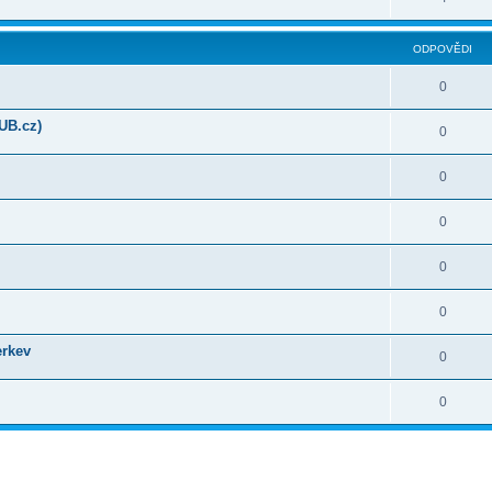
ODPOVĚDI
0
UB.cz)
0
0
0
0
0
erkev
0
0