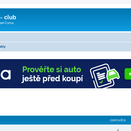
- club
pel Corsa
lity
ODPOVĚDI
4