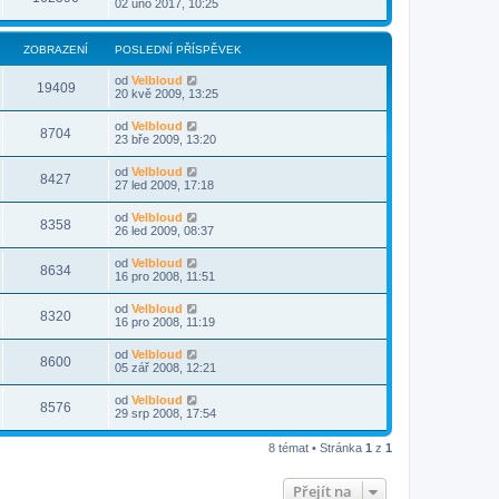
02 úno 2017, 10:25
ZOBRAZENÍ
POSLEDNÍ PŘÍSPĚVEK
od
Velbloud
19409
20 kvě 2009, 13:25
od
Velbloud
8704
23 bře 2009, 13:20
od
Velbloud
8427
27 led 2009, 17:18
od
Velbloud
8358
26 led 2009, 08:37
od
Velbloud
8634
16 pro 2008, 11:51
od
Velbloud
8320
16 pro 2008, 11:19
od
Velbloud
8600
05 zář 2008, 12:21
od
Velbloud
8576
29 srp 2008, 17:54
8 témat • Stránka
1
z
1
Přejít na