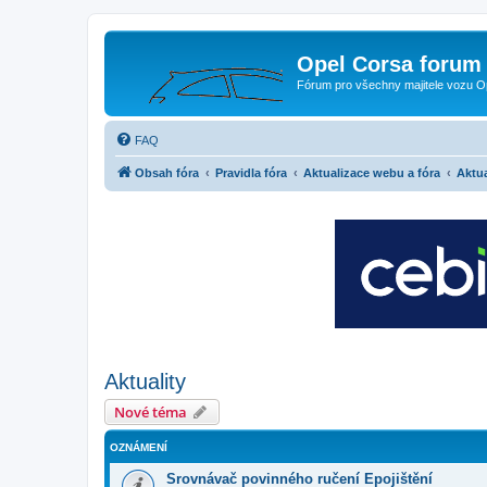
Opel Corsa forum 
Fórum pro všechny majitele vozu O
FAQ
Obsah fóra
Pravidla fóra
Aktualizace webu a fóra
Aktua
Aktuality
Nové téma
OZNÁMENÍ
Srovnávač povinného ručení Epojištění