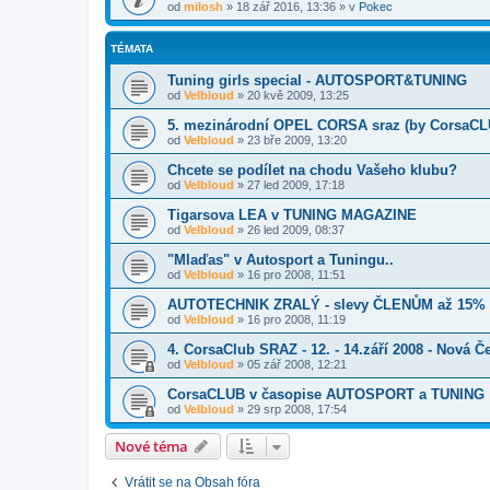
od
milosh
»
18 zář 2016, 13:36
» v
Pokec
TÉMATA
Tuning girls special - AUTOSPORT&TUNING
od
Velbloud
»
20 kvě 2009, 13:25
5. mezinárodní OPEL CORSA sraz (by CorsaCL
od
Velbloud
»
23 bře 2009, 13:20
Chcete se podílet na chodu Vašeho klubu?
od
Velbloud
»
27 led 2009, 17:18
Tigarsova LEA v TUNING MAGAZINE
od
Velbloud
»
26 led 2009, 08:37
"Mlaďas" v Autosport a Tuningu..
od
Velbloud
»
16 pro 2008, 11:51
AUTOTECHNIK ZRALÝ - slevy ČLENŮM až 15%
od
Velbloud
»
16 pro 2008, 11:19
4. CorsaClub SRAZ - 12. - 14.září 2008 - Nová Č
od
Velbloud
»
05 zář 2008, 12:21
CorsaCLUB v časopise AUTOSPORT a TUNING
od
Velbloud
»
29 srp 2008, 17:54
Nové téma
Vrátit se na Obsah fóra