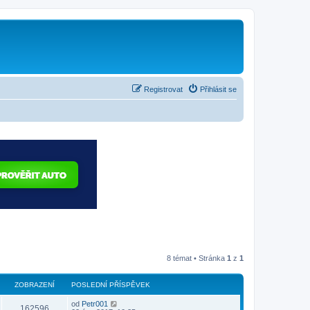
Registrovat
Přihlásit se
8 témat • Stránka
1
z
1
ZOBRAZENÍ
POSLEDNÍ PŘÍSPĚVEK
od
Petr001
162596