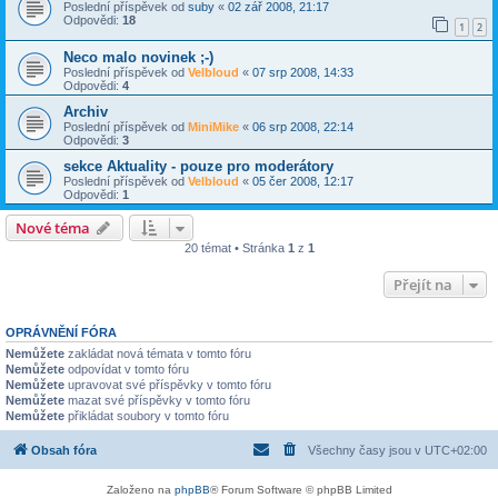
Poslední příspěvek od
suby
«
02 zář 2008, 21:17
Odpovědi:
18
1
2
Neco malo novinek ;-)
Poslední příspěvek od
Velbloud
«
07 srp 2008, 14:33
Odpovědi:
4
Archiv
Poslední příspěvek od
MiniMike
«
06 srp 2008, 22:14
Odpovědi:
3
sekce Aktuality - pouze pro moderátory
Poslední příspěvek od
Velbloud
«
05 čer 2008, 12:17
Odpovědi:
1
Nové téma
20 témat • Stránka
1
z
1
Přejít na
OPRÁVNĚNÍ FÓRA
Nemůžete
zakládat nová témata v tomto fóru
Nemůžete
odpovídat v tomto fóru
Nemůžete
upravovat své příspěvky v tomto fóru
Nemůžete
mazat své příspěvky v tomto fóru
Nemůžete
přikládat soubory v tomto fóru
Obsah fóra
Všechny časy jsou v
UTC+02:00
Založeno na
phpBB
® Forum Software © phpBB Limited