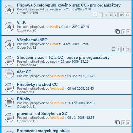
Příprava 5.celorepublikového sraz CC - pro organizátory
Poslední příspěvek od
vaneon
«
02 črc 2009, 09:01
Odpovědi:
150
1
8
9
10
11
…
V.I.P.
Poslední příspěvek od
Havli
«
01 dub 2009, 09:49
Odpovědi:
28
1
2
Všeobecné INFO
Poslední příspěvek od
Havli
«
24 bře 2009, 22:04
Odpovědi:
32
1
2
3
Sloučení srazu TTC a CC - pouze pro organizátory
Poslední příspěvek od
suby
«
22 úno 2009, 13:25
Odpovědi:
14
účet CC
Poslední příspěvek od
Velbloud
«
09 úno 2009, 10:41
Příspěvky na chod CC
Poslední příspěvek od
Velbloud
«
09 led 2009, 12:43
Odpovědi:
1
Přílohy
Poslední příspěvek od
Velbloud
«
26 zář 2008, 15:13
Odpovědi:
1
pravidla - od Subyho ze SZ
Poslední příspěvek od
Velbloud
«
08 zář 2008, 12:53
Odpovědi:
15
1
2
Promazání starých registrací