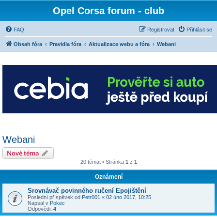
Opel Corsa forum - club
FAQ
Registrovat
Přihlásit se
Obsah fóra
Pravidla fóra
Aktualizace webu a fóra
Webani
Webani
Nové téma
20 témat • Stránka
1
z
1
Oznámení
Srovnávač povinného ručení Epojištění
Poslední příspěvek od
Petr001
«
02 úno 2017, 10:25
Napsal v
Pokec
Odpovědi:
4