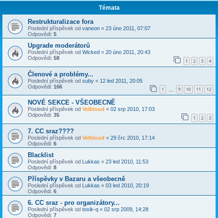
Témata
Restrukturalizace fora
Poslední příspěvek od
vaneon
«
23 úno 2011, 07:07
Odpovědi:
5
Upgrade moderátorů
Poslední příspěvek od
Wicked
«
20 úno 2011, 20:43
Odpovědi:
58
1
2
3
4
Členové a problémy...
Poslední příspěvek od
suby
«
12 led 2011, 20:05
Odpovědi:
166
1
9
10
11
12
…
NOVÉ SEKCE - VŠEOBECNĚ
Poslední příspěvek od
Velbloud
«
02 srp 2010, 17:03
Odpovědi:
35
1
2
3
7. CC sraz????
Poslední příspěvek od
Velbloud
«
29 črc 2010, 17:14
Odpovědi:
6
Blacklist
Poslední příspěvek od
Lukkas
«
23 led 2010, 11:53
Odpovědi:
8
Příspěvky v Bazaru a všeobecně
Poslední příspěvek od
Lukkas
«
03 led 2010, 20:19
Odpovědi:
6
6. CC sraz - pro organizátory...
Poslední příspěvek od
toxik-q
«
02 srp 2009, 14:28
Odpovědi:
7