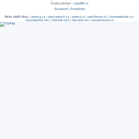
Český překlad –
phpBB.cz
Soukromí
|
Podmínky
Naše další fóra:
|
astra-g.cz
|
opel-astra-h.cz
|
astra-j.cz
|
opel-forum.cz
|
chevroletclub.cz
|
hyundaiclub.net
|
club-fiat.com
|
kia-club.net
|
suzuki-forum.cz