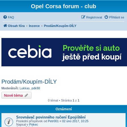
Opel Corsa forum - club
FAQ
Registrovat
Přihlásit se
Obsah fóra
Inzerce
Prodám/Koupím-DÍLY
Prodám/Koupím-DÍLY
Moderátoři:
Lukkas
,
pdk88
Nové téma
0 témat • Stránka
1
z
1
Oznámení
Srovnávač povinného ručení Epojištění
Poslední příspěvek od
Petr001
«
02 úno 2017, 10:25
Napsal v
Pokec