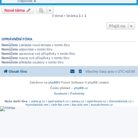
Odpovědi:
4
Nové téma
0 témat • Stránka
1
z
1
Přejít na
OPRÁVNĚNÍ FÓRA
Nemůžete
zakládat nová témata v tomto fóru
Nemůžete
odpovídat v tomto fóru
Nemůžete
upravovat své příspěvky v tomto fóru
Nemůžete
mazat své příspěvky v tomto fóru
Nemůžete
přikládat soubory v tomto fóru
Obsah fóra
Všechny časy jsou v
UTC+02:00
Založeno na
phpBB
® Forum Software © phpBB Limited
Český překlad –
phpBB.cz
Soukromí
|
Podmínky
Naše další fóra:
|
astra-g.cz
|
opel-astra-h.cz
|
astra-j.cz
|
opel-forum.cz
|
chevroletclub.cz
|
hyundaiclub.net
|
club-fiat.com
|
kia-club.net
|
suzuki-forum.cz