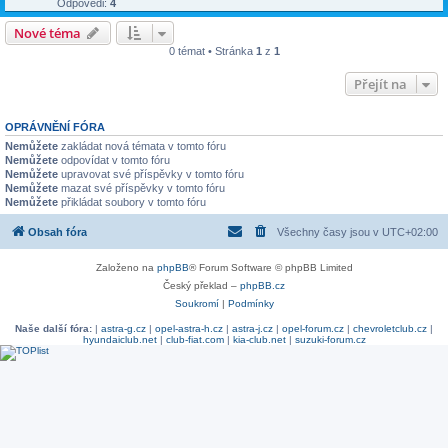
Odpovědi:
4
Nové téma
0 témat • Stránka
1
z
1
Přejít na
OPRÁVNĚNÍ FÓRA
Nemůžete
zakládat nová témata v tomto fóru
Nemůžete
odpovídat v tomto fóru
Nemůžete
upravovat své příspěvky v tomto fóru
Nemůžete
mazat své příspěvky v tomto fóru
Nemůžete
přikládat soubory v tomto fóru
Obsah fóra
Všechny časy jsou v
UTC+02:00
Založeno na
phpBB
® Forum Software © phpBB Limited
Český překlad –
phpBB.cz
Soukromí
|
Podmínky
Naše další fóra:
|
astra-g.cz
|
opel-astra-h.cz
|
astra-j.cz
|
opel-forum.cz
|
chevroletclub.cz
|
hyundaiclub.net
|
club-fiat.com
|
kia-club.net
|
suzuki-forum.cz