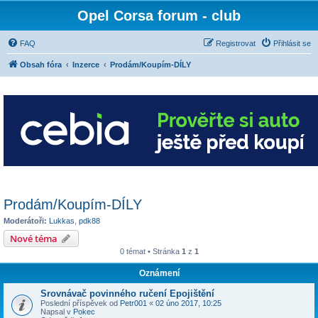
Opel Corsa forum - club
FAQ
Registrovat
Přihlásit se
Obsah fóra
Inzerce
Prodám/Koupím-DÍLY
Prodám/Koupím-DÍLY
Moderátoři:
Lukkas
,
pdk88
Nové téma
0 témat • Stránka
1
z
1
Oznámení
Srovnávač povinného ručení Epojištění
Poslední příspěvek od
Petr001
«
02 úno 2017, 10:25
Napsal v
Pokec