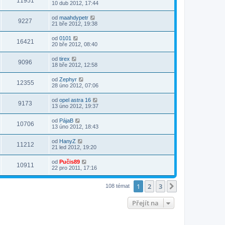
11951
10 dub 2012, 17:44
od
maahdypetr
9227
21 bře 2012, 19:38
od
0101
16421
20 bře 2012, 08:40
od
tirex
9096
18 bře 2012, 12:58
od
Zephyr
12355
28 úno 2012, 07:06
od
opel astra 16
9173
13 úno 2012, 19:37
od
PájaB
10706
13 úno 2012, 18:43
od
HanyZ
11212
21 led 2012, 19:20
od
Pučis89
10911
22 pro 2011, 17:16
1
2
3
Další
108 témat
Přejít na