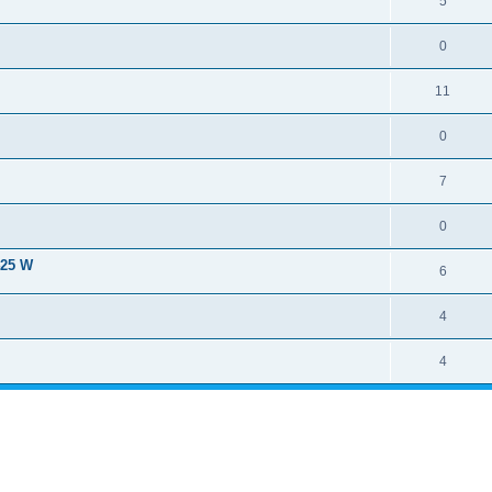
5
0
11
0
7
0
425 W
6
4
4