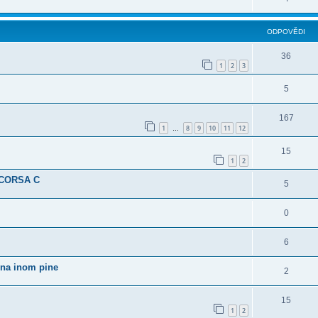
ODPOVĚDI
36
1
2
3
5
167
1
8
9
10
11
12
…
15
1
2
- CORSA C
5
0
6
 na inom pine
2
15
1
2