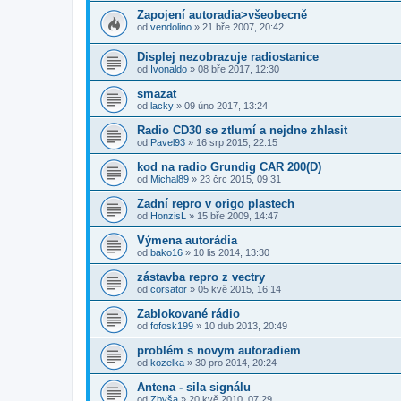
Zapojení autoradia>všeobecně
od
vendolino
»
21 bře 2007, 20:42
Displej nezobrazuje radiostanice
od
Ivonaldo
»
08 bře 2017, 12:30
smazat
od
lacky
»
09 úno 2017, 13:24
Radio CD30 se ztlumí a nejdne zhlasit
od
Pavel93
»
16 srp 2015, 22:15
kod na radio Grundig CAR 200(D)
od
Michal89
»
23 črc 2015, 09:31
Zadní repro v origo plastech
od
HonzisL
»
15 bře 2009, 14:47
Výmena autorádia
od
bako16
»
10 lis 2014, 13:30
zástavba repro z vectry
od
corsator
»
05 kvě 2015, 16:14
Zablokované rádio
od
fofosk199
»
10 dub 2013, 20:49
problém s novym autoradiem
od
kozelka
»
30 pro 2014, 20:24
Antena - sila signálu
od
Zbyša
»
20 kvě 2010, 07:29