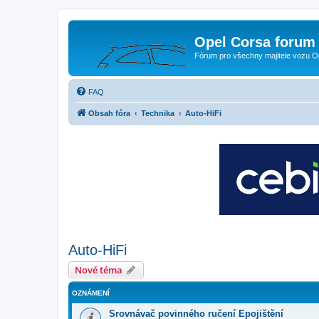
Opel Corsa forum 
Fórum pro všechny majitele vozu O
FAQ
Obsah fóra
Technika
Auto-HiFi
Auto-HiFi
Nové téma
OZNÁMENÍ
Srovnávač povinného ručení Epojištění