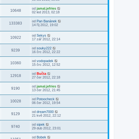
od
jamal.jefries
10648
02 led 2013, 02:18
od
Pan Banánek
133383
14 říj 2012, 19:02
od
Sekys
10922
17 zář 2012, 22:14
od
souky222
9239
16 črc 2012, 22:22
od
vodopadek
10360
15 črc 2012, 12:52
od
Bučta
12918
27 čer 2012, 22:18
od
jamal.jefries
9190
13 čer 2012, 21:45
od
Potoocheck
10028
06 čer 2012, 19:54
od
dream7000
9129
21 kvě 2012, 22:12
od
sipek
9740
29 dub 2012, 23:01
od
Bobek