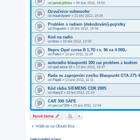
od
jamal.jefries
»
09 dub 2012, 19:50
Ozvučnice subwoofer
od
maahdypetr
»
21 bře 2012, 19:38
Problém s radiem (dekodování)-pojistky
od
Roguekk
»
18 bře 2012, 19:56
Kod na radio
od
tirex
»
18 bře 2012, 12:58
Repro Opel corsa B 1.7D r.v. 96 za 4 000,-
od
Patko
»
10 pro 2011, 11:29
autoradio blaupunkt 300 car problem z kodom
od
opel astra 16
»
13 úno 2012, 19:37
Rada se zapojením zesíku Blaupunkt GTA 275 
od
PájaB
»
13 úno 2012, 11:11
Kód rádia SIEMENS CDR 2005
od
HanyZ
»
20 led 2012, 21:10
CAR 300 SAFE
od
pecca7369
»
22 pro 2011, 12:04
Nové téma
Vrátit se na Obsah fóra
OPRÁVNĚNÍ FÓRA