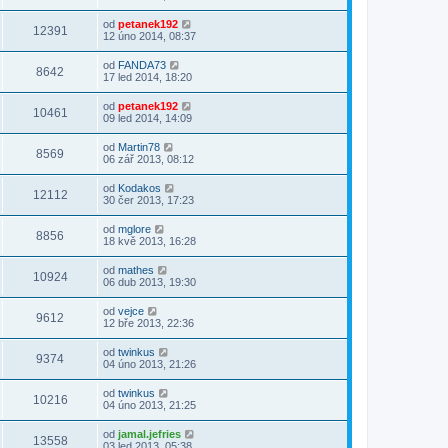
od
petanek192
12391
12 úno 2014, 08:37
od
FANDA73
8642
17 led 2014, 18:20
od
petanek192
10461
09 led 2014, 14:09
od
Martin78
8569
06 zář 2013, 08:12
od
Kodakos
12112
30 čer 2013, 17:23
od
mglore
8856
18 kvě 2013, 16:28
od
mathes
10924
06 dub 2013, 19:30
od
vejce
9612
12 bře 2013, 22:36
od
twinkus
9374
04 úno 2013, 21:26
od
twinkus
10216
04 úno 2013, 21:25
od
jamal.jefries
13558
03 led 2013, 05:38