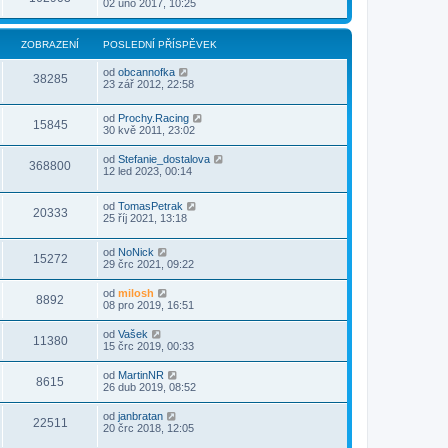
02 úno 2017, 10:25
ZOBRAZENÍ
POSLEDNÍ PŘÍSPĚVEK
od
obcannofka
38285
23 zář 2012, 22:58
od
Prochy.Racing
15845
30 kvě 2011, 23:02
od
Stefanie_dostalova
368800
12 led 2023, 00:14
od
TomasPetrak
20333
25 říj 2021, 13:18
od
NoNick
15272
29 črc 2021, 09:22
od
milosh
8892
08 pro 2019, 16:51
od
Vašek
11380
15 črc 2019, 00:33
od
MartinNR
8615
26 dub 2019, 08:52
od
janbratan
22511
20 črc 2018, 12:05