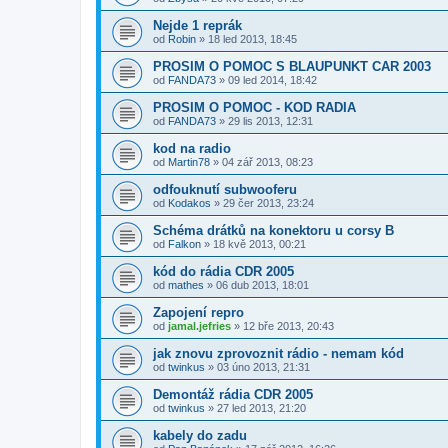
Nejde 1 reprák
od
Robin
»
18 led 2013, 18:45
PROSIM O POMOC S BLAUPUNKT CAR 2003
od
FANDA73
»
09 led 2014, 18:42
PROSIM O POMOC - KOD RADIA
od
FANDA73
»
29 lis 2013, 12:31
kod na radio
od
Martin78
»
04 zář 2013, 08:23
odfouknutí subwooferu
od
Kodakos
»
29 čer 2013, 23:24
Schéma drátků na konektoru u corsy B
od
Falkon
»
18 kvě 2013, 00:21
kód do rádia CDR 2005
od
mathes
»
06 dub 2013, 18:01
Zapojení repro
od
jamal.jefries
»
12 bře 2013, 20:43
jak znovu zprovoznit rádio - nemam kód
od
twinkus
»
03 úno 2013, 21:31
Demontáž rádia CDR 2005
od
twinkus
»
27 led 2013, 21:20
kabely do zadu