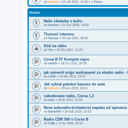
od
milosh
»
18 zář 2016, 13:36
» v
Pokec
TÉMATA
Naše zástavby v kufru
od
Vtomas
»
21 kvě 2008, 14:50
Tlumení interieru
od
Vtomas
»
04 srp 2007, 08:56
Kód na rádio
od
Yon
»
30 bře 2007, 12:25
Corsa B 97 Komplet repro
od
xdoom
»
18 črc 2011, 18:35
jak vymenit origo audiopanel za vlastni radio 
od
c0d3r
»
16 bře 2013, 23:47
Jak vybrat palubní kameru do auta
od
milosh
»
08 pro 2019, 16:51
zakodovane radio, Corsa 1,2
od
osky
»
25 lis 2012, 22:54
Nove autoradio-(ovladacie) napatia od spinania
od
MartinNR
»
25 dub 2019, 10:53
Radio CDR 500 v Corse B
od
Fullin
»
27 lis 2009, 20:54