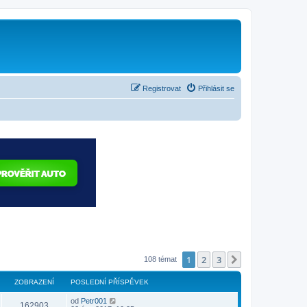
Registrovat
Přihlásit se
1
2
3
Další
108 témat
ZOBRAZENÍ
POSLEDNÍ PŘÍSPĚVEK
od
Petr001
162903