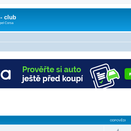
- club
pel Corsa
ODPOVĚDI
4