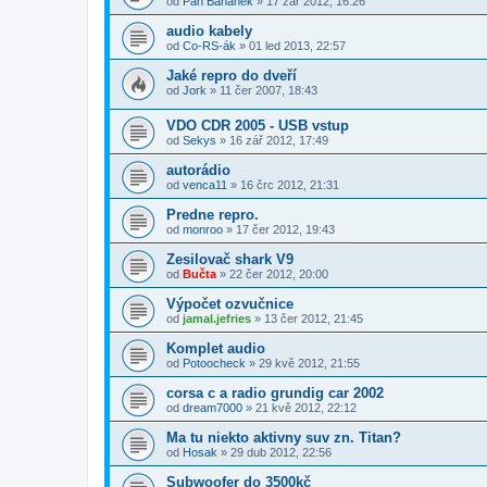
od
Pan Banánek
»
17 zář 2012, 16:26
audio kabely
od
Co-RS-ák
»
01 led 2013, 22:57
Jaké repro do dveří
od
Jork
»
11 čer 2007, 18:43
VDO CDR 2005 - USB vstup
od
Sekys
»
16 zář 2012, 17:49
autorádio
od
venca11
»
16 črc 2012, 21:31
Predne repro.
od
monroo
»
17 čer 2012, 19:43
Zesilovač shark V9
od
Bučta
»
22 čer 2012, 20:00
Výpočet ozvučnice
od
jamal.jefries
»
13 čer 2012, 21:45
Komplet audio
od
Potoocheck
»
29 kvě 2012, 21:55
corsa c a radio grundig car 2002
od
dream7000
»
21 kvě 2012, 22:12
Ma tu niekto aktivny suv zn. Titan?
od
Hosak
»
29 dub 2012, 22:56
Subwoofer do 3500kč