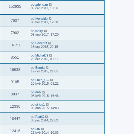
od
zdendau
152935
08 črc 2017, 10:56
od
Ivonaldo
7637
08 bře 2017, 12:30
od
lacky
7902
09 úno 2017, 17:20
od
Pavel93
16151
16 srp 2015, 22:15
od
Michal89
8551
23 črc 2015, 09:31
od
Benda
16638
12 čer 2015, 21:05
od
Luke_CC
9105
20 kvě 2015, 09:21
od
dubi
8937
05 kvě 2015, 16:46
od
sirius1
12330
05 dub 2015, 14:03
od
FatriX
10447
30 pro 2014, 22:02
od
IJK
12416
23 kvě 2014, 10:03