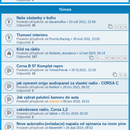
Odpovědi:
4
Témata
Naše zástavby v kufru
Poslední příspěvek od
obcannofka
«
23 zář 2012, 22:58
Odpovědi:
36
1
2
3
Tlumení interieru
Poslední příspěvek od
Prochy.Racing
«
30 kvě 2011, 23:02
Odpovědi:
5
Kód na rádio
Poslední příspěvek od
Stefanie_dostalova
«
12 led 2023, 00:14
Odpovědi:
167
1
9
10
11
12
…
Corsa B 97 Komplet repro
Poslední příspěvek od
TomasPetrak
«
25 říj 2021, 13:18
Odpovědi:
15
1
2
jak vymenit origo audiopanel za vlastni radio - CORSA C
Poslední příspěvek od
NoNick
«
29 črc 2021, 09:22
Odpovědi:
5
Jak vybrat palubní kameru do auta
Poslední příspěvek od
milosh
«
08 pro 2019, 16:51
zakodovane radio, Corsa 1,2
Poslední příspěvek od
Vašek
«
15 črc 2019, 00:33
Odpovědi:
6
Nove autoradio-(ovladacie) napatia od spinania na inom pine
Poslední příspěvek od
MartinNR
«
26 dub 2019, 08:52