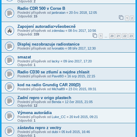
Odpovědi:
2
Radio CDR 500 v Corse B
Poslední příspěvek od
janbratan
«
20 črc 2018, 12:05
Odpovědi:
15
1
2
Zapojení autoradia>všeobecně
Poslední příspěvek od
zdendau
«
08 črc 2017, 10:56
Odpovědi:
339
1
20
21
22
23
…
Displej nezobrazuje radiostanice
Poslední příspěvek od
Ivonaldo
«
08 bře 2017, 12:30
smazat
Poslední příspěvek od
lacky
«
09 úno 2017, 17:20
Odpovědi:
1
Radio CD30 se ztlumí a nejdne zhlasit
Poslední příspěvek od
Pavel93
«
16 srp 2015, 22:15
kod na radio Grundig CAR 200(D)
Poslední příspěvek od
Michal89
«
23 črc 2015, 09:31
Zadní repro v origo plastech
Poslední příspěvek od
Benda
«
12 čer 2015, 21:05
Odpovědi:
12
Výmena autorádia
Poslední příspěvek od
Luke_CC
«
20 kvě 2015, 09:21
Odpovědi:
1
zástavba repro z vectry
Poslední příspěvek od
dubi
«
05 kvě 2015, 16:46
Odpovědi:
1