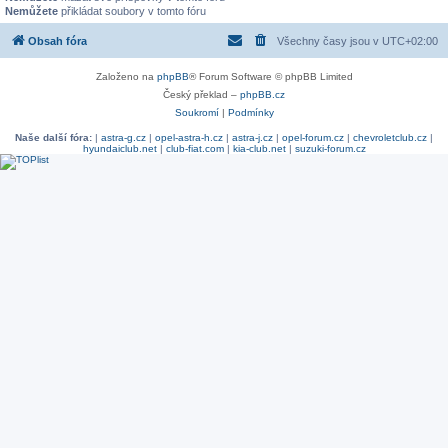
Nemůžete
přikládat soubory v tomto fóru
Obsah fóra
Všechny časy jsou v
UTC+02:00
Založeno na
phpBB
® Forum Software © phpBB Limited
Český překlad –
phpBB.cz
Soukromí
|
Podmínky
Naše další fóra:
|
astra-g.cz
|
opel-astra-h.cz
|
astra-j.cz
|
opel-forum.cz
|
chevroletclub.cz
|
hyundaiclub.net
|
club-fiat.com
|
kia-club.net
|
suzuki-forum.cz