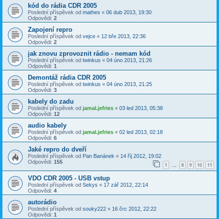
kód do rádia CDR 2005
Poslední příspěvek od
mathes
«
06 dub 2013, 19:30
Odpovědi:
2
Zapojení repro
Poslední příspěvek od
vejce
«
12 bře 2013, 22:36
Odpovědi:
2
jak znovu zprovoznit rádio - nemam kód
Poslední příspěvek od
twinkus
«
04 úno 2013, 21:26
Odpovědi:
1
Demontáž rádia CDR 2005
Poslední příspěvek od
twinkus
«
04 úno 2013, 21:25
Odpovědi:
3
kabely do zadu
Poslední příspěvek od
jamal.jefries
«
03 led 2013, 05:38
Odpovědi:
12
audio kabely
Poslední příspěvek od
jamal.jefries
«
02 led 2013, 02:18
Odpovědi:
6
Jaké repro do dveří
Poslední příspěvek od
Pan Banánek
«
14 říj 2012, 19:02
Odpovědi:
155
1
8
9
10
11
…
VDO CDR 2005 - USB vstup
Poslední příspěvek od
Sekys
«
17 zář 2012, 22:14
Odpovědi:
4
autorádio
Poslední příspěvek od
souky222
«
16 črc 2012, 22:22
Odpovědi:
1