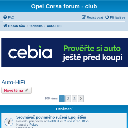
Opel Corsa forum - club
FAQ
Registrovat
Přihlásit se
Obsah fóra
Technika
Auto-HiFi
Auto-HiFi
Nové téma
1
2
3
Další
108 témat
Oznámení
Srovnávač povinného ručení Epojištění
Poslední příspěvek od
Petr001
«
02 úno 2017, 10:25
Napsal v
Pokec