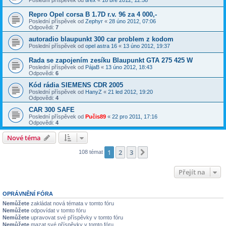
Repro Opel corsa B 1.7D r.v. 96 za 4 000,-
Poslední příspěvek od
Zephyr
«
28 úno 2012, 07:06
Odpovědi:
7
autoradio blaupunkt 300 car problem z kodom
Poslední příspěvek od
opel astra 16
«
13 úno 2012, 19:37
Rada se zapojením zesíku Blaupunkt GTA 275 425 W
Poslední příspěvek od
PájaB
«
13 úno 2012, 18:43
Odpovědi:
6
Kód rádia SIEMENS CDR 2005
Poslední příspěvek od
HanyZ
«
21 led 2012, 19:20
Odpovědi:
4
CAR 300 SAFE
Poslední příspěvek od
Pučis89
«
22 pro 2011, 17:16
Odpovědi:
4
Nové téma
1
2
3
Další
108 témat
Přejít na
OPRÁVNĚNÍ FÓRA
Nemůžete
zakládat nová témata v tomto fóru
Nemůžete
odpovídat v tomto fóru
Nemůžete
upravovat své příspěvky v tomto fóru
Nemůžete
mazat své příspěvky v tomto fóru