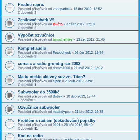
Predne repro.
Poslední příspěvek od
vodopadek
«
15 črc 2012, 12:52
Odpovědi:
3
Zesilovač shark V9
Poslední příspěvek od
Bučta
«
27 čer 2012, 22:18
Odpovědi:
2
Výpočet ozvučnice
Poslední příspěvek od
jamal.jefries
«
13 čer 2012, 21:45
Komplet audio
Poslední příspěvek od
Potoocheck
«
06 čer 2012, 19:54
Odpovědi:
3
corsa c a radio grundig car 2002
Poslední příspěvek od
dream7000
«
21 kvě 2012, 22:12
Ma tu niekto aktivny suv zn. Titan?
Poslední příspěvek od
sipek
«
29 dub 2012, 23:01
Odpovědi:
1
Subwoofer do 3500kč
Poslední příspěvek od
Bobek
«
10 dub 2012, 17:44
Odpovědi:
5
Ozvučnice subwoofer
Poslední příspěvek od
maahdypetr
«
21 bře 2012, 19:38
Problém s radiem (dekodování)-pojistky
Poslední příspěvek od
0101
«
20 bře 2012, 08:40
Odpovědi:
11
Kod na radio
Poslední příspěvek od
tirex
«
18 bře 2012, 12:58