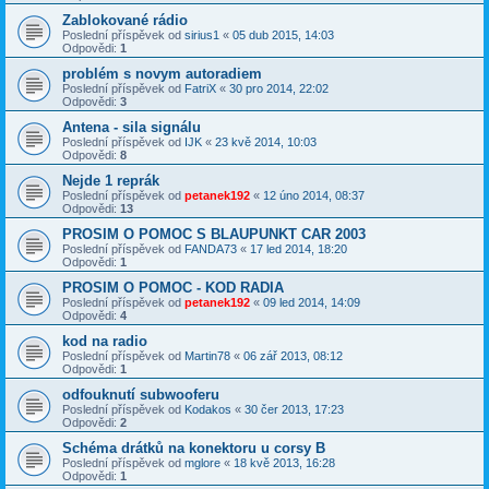
Zablokované rádio
Poslední příspěvek od
sirius1
«
05 dub 2015, 14:03
Odpovědi:
1
problém s novym autoradiem
Poslední příspěvek od
FatriX
«
30 pro 2014, 22:02
Odpovědi:
3
Antena - sila signálu
Poslední příspěvek od
IJK
«
23 kvě 2014, 10:03
Odpovědi:
8
Nejde 1 reprák
Poslední příspěvek od
petanek192
«
12 úno 2014, 08:37
Odpovědi:
13
PROSIM O POMOC S BLAUPUNKT CAR 2003
Poslední příspěvek od
FANDA73
«
17 led 2014, 18:20
Odpovědi:
1
PROSIM O POMOC - KOD RADIA
Poslední příspěvek od
petanek192
«
09 led 2014, 14:09
Odpovědi:
4
kod na radio
Poslední příspěvek od
Martin78
«
06 zář 2013, 08:12
Odpovědi:
1
odfouknutí subwooferu
Poslední příspěvek od
Kodakos
«
30 čer 2013, 17:23
Odpovědi:
2
Schéma drátků na konektoru u corsy B
Poslední příspěvek od
mglore
«
18 kvě 2013, 16:28
Odpovědi:
1