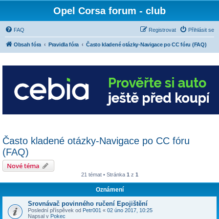
Opel Corsa forum - club
FAQ
Registrovat
Přihlásit se
Obsah fóra
Pravidla fóra
Často kladené otázky-Navigace po CC fóru (FAQ)
Často kladené otázky-Navigace po CC fóru
(FAQ)
Nové téma
21 témat • Stránka
1
z
1
Oznámení
Srovnávač povinného ručení Epojištění
Poslední příspěvek od
Petr001
«
02 úno 2017, 10:25
Napsal v
Pokec