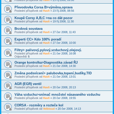
Převodovka Corsa B>výměna,oprava
Poslední příspěvek od
Havli
«
23 říj 2008, 08:56
Koupě Corsy A,B,C >na co dát pozor
Poslední příspěvek od
Havli
«
19 říj 2008, 11:30
Brzdová soustava
Poslední příspěvek od
Havli
«
27 čer 2008, 11:43
Experti CC> Kdo 100% poradí
Poslední příspěvek od
Havli
«
27 čer 2008, 10:00
Filtry> palivový,pylový,vzduchový,olejový.
Poslední příspěvek od
Havli
«
21 čer 2008, 16:08
Odpovědi:
5
Orange kontrolka>Diagnostika závad ŘJ
Poslední příspěvek od
Havli
«
21 čer 2008, 14:30
Změna podsvícení> palubovka,topení,budíky,TID
Poslední příspěvek od
Havli
«
21 čer 2008, 13:01
AGR (EGR) ventil
Poslední příspěvek od
Havli
«
20 čer 2008, 20:13
Váha vzduchu>snímač množství násavaného vzduchu
Poslední příspěvek od
Havli
«
20 čer 2008, 19:55
CORSA - rozměry a rozteče kol
Poslední příspěvek od
Velbloud
«
20 čer 2008, 14:13