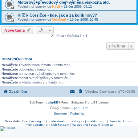
Motorový+převodový olej>výměna,viskozita atd.
Poslední příspěvek od
Havli
«
19 čer 2008, 08:12
Klíč k Corsičce - kde, jak a za kolik nový?
Poslední příspěvek od
Velbloud
«
18 čer 2008, 16:45
Nové téma
21 témat • Stránka
1
z
1
Přejít na
OPRÁVNĚNÍ FÓRA
Nemůžete
zakládat nová témata v tomto fóru
Nemůžete
odpovídat v tomto fóru
Nemůžete
upravovat své příspěvky v tomto fóru
Nemůžete
mazat své příspěvky v tomto fóru
Nemůžete
přikládat soubory v tomto fóru
Obsah fóra
Všechny časy jsou v
UTC+02:00
Založeno na
phpBB
® Forum Software © phpBB Limited
Český překlad –
phpBB.cz
Soukromí
|
Podmínky
Naše další fóra:
|
astra-g.cz
|
opel-astra-h.cz
|
astra-j.cz
|
opel-forum.cz
|
chevroletclub.cz
|
hyundaiclub.net
|
club-fiat.com
|
kia-club.net
|
suzuki-forum.cz