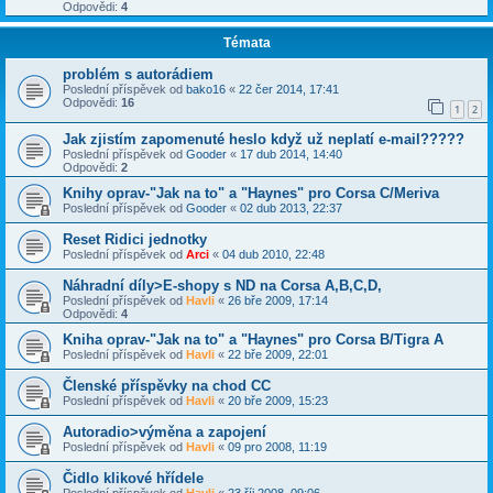
Odpovědi:
4
Témata
problém s autorádiem
Poslední příspěvek od
bako16
«
22 čer 2014, 17:41
Odpovědi:
16
1
2
Jak zjistím zapomenuté heslo když už neplatí e-mail?????
Poslední příspěvek od
Gooder
«
17 dub 2014, 14:40
Odpovědi:
2
Knihy oprav-"Jak na to" a "Haynes" pro Corsa C/Meriva
Poslední příspěvek od
Gooder
«
02 dub 2013, 22:37
Reset Ridici jednotky
Poslední příspěvek od
Arci
«
04 dub 2010, 22:48
Náhradní díly>E-shopy s ND na Corsa A,B,C,D,
Poslední příspěvek od
Havli
«
26 bře 2009, 17:14
Odpovědi:
4
Kniha oprav-"Jak na to" a "Haynes" pro Corsa B/Tigra A
Poslední příspěvek od
Havli
«
22 bře 2009, 22:01
Členské příspěvky na chod CC
Poslední příspěvek od
Havli
«
20 bře 2009, 15:23
Autoradio>výměna a zapojení
Poslední příspěvek od
Havli
«
09 pro 2008, 11:19
Čidlo klikové hřídele
Poslední příspěvek od
Havli
«
23 říj 2008, 09:06