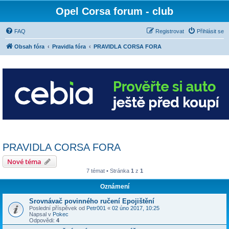
Opel Corsa forum - club
FAQ
Registrovat
Přihlásit se
Obsah fóra
Pravidla fóra
PRAVIDLA CORSA FORA
PRAVIDLA CORSA FORA
Nové téma
7 témat • Stránka
1
z
1
Oznámení
Srovnávač povinného ručení Epojištění
Poslední příspěvek od
Petr001
«
02 úno 2017, 10:25
Napsal v
Pokec
Odpovědi:
4