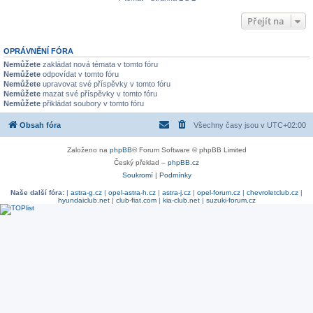
Přejít na
OPRÁVNĚNÍ FÓRA
Nemůžete
zakládat nová témata v tomto fóru
Nemůžete
odpovídat v tomto fóru
Nemůžete
upravovat své příspěvky v tomto fóru
Nemůžete
mazat své příspěvky v tomto fóru
Nemůžete
přikládat soubory v tomto fóru
Obsah fóra
Všechny časy jsou v
UTC+02:00
Založeno na
phpBB
® Forum Software © phpBB Limited
Český překlad –
phpBB.cz
Soukromí
|
Podmínky
Naše další fóra:
|
astra-g.cz
|
opel-astra-h.cz
|
astra-j.cz
|
opel-forum.cz
|
chevroletclub.cz
|
hyundaiclub.net
|
club-fiat.com
|
kia-club.net
|
suzuki-forum.cz