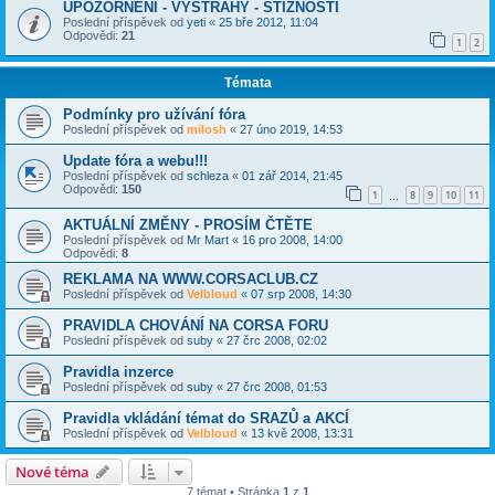
UPOZORNĚNÍ - VÝSTRAHY - STÍŽNOSTI
Poslední příspěvek od
yeti
«
25 bře 2012, 11:04
Odpovědi:
21
1
2
Témata
Podmínky pro užívání fóra
Poslední příspěvek od
milosh
«
27 úno 2019, 14:53
Update fóra a webu!!!
Poslední příspěvek od
schleza
«
01 zář 2014, 21:45
Odpovědi:
150
1
8
9
10
11
…
AKTUÁLNÍ ZMĚNY - PROSÍM ČTĚTE
Poslední příspěvek od
Mr Mart
«
16 pro 2008, 14:00
Odpovědi:
8
REKLAMA NA WWW.CORSACLUB.CZ
Poslední příspěvek od
Velbloud
«
07 srp 2008, 14:30
PRAVIDLA CHOVÁNÍ NA CORSA FORU
Poslední příspěvek od
suby
«
27 črc 2008, 02:02
Pravidla inzerce
Poslední příspěvek od
suby
«
27 črc 2008, 01:53
Pravidla vkládání témat do SRAZŮ a AKCÍ
Poslední příspěvek od
Velbloud
«
13 kvě 2008, 13:31
Nové téma
7 témat • Stránka
1
z
1