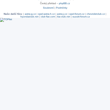
Český překlad –
phpBB.cz
Soukromí
|
Podmínky
Naše další fóra:
|
astra-g.cz
|
opel-astra-h.cz
|
astra-j.cz
|
opel-forum.cz
|
chevroletclub.cz
|
hyundaiclub.net
|
club-fiat.com
|
kia-club.net
|
suzuki-forum.cz