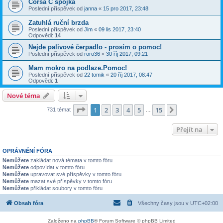
Corsa C spojka
Poslední příspěvek od
janna
«
15 pro 2017, 23:48
Zatuhlá ruční brzda
Poslední příspěvek od
Jim
«
09 lis 2017, 23:40
Odpovědi:
14
Nejde palivové čerpadlo - prosím o pomoc!
Poslední příspěvek od
roro36
«
30 říj 2017, 09:21
Mam mokro na podlaze.Pomoc!
Poslední příspěvek od
22 tomik
«
20 říj 2017, 08:47
Odpovědi:
1
Nové téma
Stránka
1
z
15
1
2
3
4
5
15
Další
731 témat
…
Přejít na
OPRÁVNĚNÍ FÓRA
Nemůžete
zakládat nová témata v tomto fóru
Nemůžete
odpovídat v tomto fóru
Nemůžete
upravovat své příspěvky v tomto fóru
Nemůžete
mazat své příspěvky v tomto fóru
Nemůžete
přikládat soubory v tomto fóru
Obsah fóra
Všechny časy jsou v
UTC+02:00
Založeno na
phpBB
® Forum Software © phpBB Limited