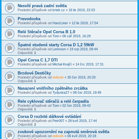
Nesvítí pravá zadní světla
Poslední příspěvek od
krtek.cz
«
16 lis 2019, 22:03
Prevodovka
Poslední příspěvek od
HanzLiner
«
12 lis 2019, 17:54
Relé Stěrače Opel Corsa B 1.0
Poslední příspěvek od
Toni
«
06 zář 2019, 16:29
Špatné studené starty Corsa D 1,2 59kW
Poslední příspěvek od
Lemroon
«
19 srp 2019, 09:44
Odpovědi:
1
Opel Corsa C 1,7 DTI
Poslední příspěvek od
Michal Krejčí
«
14 črc 2019, 17:31
Brzdové Destičky
Poslední příspěvek od
milosh
«
30 čer 2019, 20:20
Odpovědi:
1
Nasazení vnitřního zpětného zrcátka
Poslední příspěvek od
Tydynka27
«
08 čer 2019, 19:49
Rele cyklovač stěračů a relé čerpadla
Poslední příspěvek od
Toni
«
02 čer 2019, 09:43
Odpovědi:
1
Corsa D rozbité dálkové ovládání
Poslední příspěvek od
Petr007
«
28 kvě 2019, 17:44
Odpovědi:
2
zvukové upozornění na zapnutá směrová světla
Poslední příspěvek od
milosh
«
06 kvě 2019, 20:18