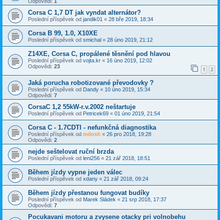
Odpovědi:
1
Corsa C 1,7 DT jak vyndat alternátor?
Poslední příspěvek od
jandik01
«
28 bře 2019, 18:34
Corsa B 99, 1.0, X10XE
Poslední příspěvek od
smichal
«
28 úno 2019, 21:12
Z14XE, Corsa C, propálené těsnění pod hlavou
Poslední příspěvek od
vojta.kr
«
16 úno 2019, 12:02
Odpovědi:
23
1
2
Jaká porucha robotizované převodovky ?
Poslední příspěvek od
Dandy
«
10 úno 2019, 15:34
Odpovědi:
7
CorsaC 1,2 55kW-r.v.2002 neštartuje
Poslední příspěvek od
Petricek69
«
01 úno 2019, 21:54
Corsa C - 1.7CDTI - nefunkčná diagnostika
Poslední příspěvek od
milosh
«
26 pro 2018, 19:28
Odpovědi:
2
nejde seštelovat ruční brzda
Poslední příspěvek od
leni256
«
21 zář 2018, 18:51
Během jízdy vypne jeden válec
Poslední příspěvek od
xdany
«
21 zář 2018, 09:24
Během jízdy přestanou fungovat budíky
Poslední příspěvek od
Marek Sládek
«
21 srp 2018, 17:37
Odpovědi:
7
Pocukavani motoru a zvysene otacky pri volnobehu