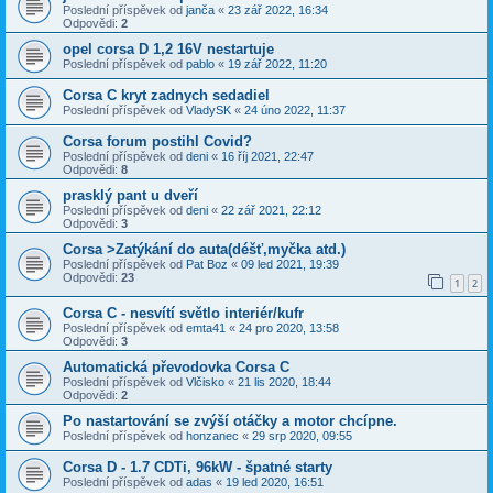
Poslední příspěvek od
janča
«
23 zář 2022, 16:34
Odpovědi:
2
opel corsa D 1,2 16V nestartuje
Poslední příspěvek od
pablo
«
19 zář 2022, 11:20
Corsa C kryt zadnych sedadiel
Poslední příspěvek od
VladySK
«
24 úno 2022, 11:37
Corsa forum postihl Covid?
Poslední příspěvek od
deni
«
16 říj 2021, 22:47
Odpovědi:
8
prasklý pant u dveří
Poslední příspěvek od
deni
«
22 zář 2021, 22:12
Odpovědi:
3
Corsa >Zatýkání do auta(déšť,myčka atd.)
Poslední příspěvek od
Pat Boz
«
09 led 2021, 19:39
Odpovědi:
23
1
2
Corsa C - nesvítí světlo interiér/kufr
Poslední příspěvek od
emta41
«
24 pro 2020, 13:58
Odpovědi:
3
Automatická převodovka Corsa C
Poslední příspěvek od
Vlčisko
«
21 lis 2020, 18:44
Odpovědi:
2
Po nastartování se zvýší otáčky a motor chcípne.
Poslední příspěvek od
honzanec
«
29 srp 2020, 09:55
Corsa D - 1.7 CDTi, 96kW - špatné starty
Poslední příspěvek od
adas
«
19 led 2020, 16:51