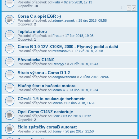
Poslední příspěvek od
Flabr
«
02 srp 2018, 17:13
Odpovědi:
18
1
2
Corsa C a opět EGR :-)
Poslední příspěvek od
zdenek.zemek
«
25 črc 2018, 09:58
Odpovědi:
2
Teplota motoru
Poslední příspěvek od
Freza
«
17 čer 2018, 19:03
Odpovědi:
1
Corsa B 1.0 12V X10XE, 2000 - Plynový pedál a další
Poslední příspěvek od
mrsmash23
«
17 kvě 2018, 20:58
Převodovka C14NZ
Poslední příspěvek od
Rendyy7
«
21 bře 2018, 16:43
Strata výkonu - Corsa D 1.2
Poslední příspěvek od
adogrowsbeard
«
20 úno 2018, 20:44
Hlučný štart a hučanie motora
Poslední příspěvek od
Momo37
«
13 úno 2018, 15:34
COrsák 1.5 to neukazuje tachometr
Poslední příspěvek od
Mirena
«
02 úno 2018, 14:26
Opel Corsa C14NZ nestartuje
Poslední příspěvek od
3enit
«
03 led 2018, 07:32
Odpovědi:
2
čidlo zpátečky corsaB automat
Poslední příspěvek od
Jonny
«
20 pro 2017, 21:50