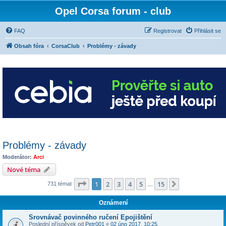
Opel Corsa forum - club
FAQ
Registrovat
Přihlásit se
Obsah fóra
CorsaClub
Problémy - závady
Problémy - závady
Moderátor:
Arci
Nové téma
Stránka
1
z
15
1
2
3
4
5
15
Další
731 témat
…
Oznámení
Srovnávač povinného ručení Epojištění
Poslední příspěvek od
Petr001
«
02 úno 2017, 10:25