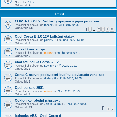
Napsal v
Pokec
Odpovědi:
4
Témata
CORSA B GSI > Problémy spojené s jejím provozem
Poslední příspěvek od
Blocek2
«
13 říj 2016, 04:32
Odpovědi:
135
1
7
8
9
10
…
Opel Corsa B 1.0 12V kolísání otáček
Poslední příspěvek od
pirisin678
«
06 úno 2026, 13:49
Odpovědi:
1
Corsa D nestartuje
Poslední příspěvek od
milosh
«
25 bře 2025, 09:10
Odpovědi:
2
Ukazatel paliva Corsa C 1.2
Poslední příspěvek od
Kelvin
«
17 říj 2024, 21:21
Odpovědi:
1
Corsa C nesvítí podsvícení budíku a ovladače ventilace
Poslední příspěvek od
Galaxy99
«
21 lis 2023, 20:55
Odpovědi:
2
Opel corsa c 2001
Poslední příspěvek od
milosh
«
09 led 2023, 11:29
Odpovědi:
1
Odklon kol přední nápravy..
Poslední příspěvek od
Jakub Jakub
«
21 pro 2022, 09:30
Odpovědi:
19
1
2
jednotka ABS - Opel Corsa d