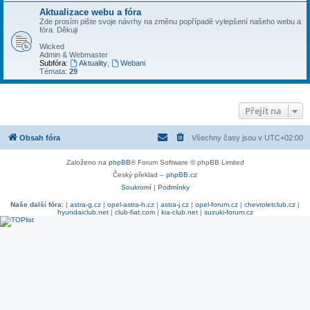
Aktualizace webu a fóra
Zde prosím pište svoje návrhy na změnu popřípadě vylepšení našeho webu a
fóra. Děkuji
Wicked
Admin & Webmaster
Subfóra:
Aktuality
,
Webani
Témata:
29
Přejít na
Obsah fóra
Všechny časy jsou v
UTC+02:00
Založeno na
phpBB
® Forum Software © phpBB Limited
Český překlad –
phpBB.cz
Soukromí
|
Podmínky
Naše další fóra:
|
astra-g.cz
|
opel-astra-h.cz
|
astra-j.cz
|
opel-forum.cz
|
chevroletclub.cz
|
hyundaiclub.net
|
club-fiat.com
|
kia-club.net
|
suzuki-forum.cz