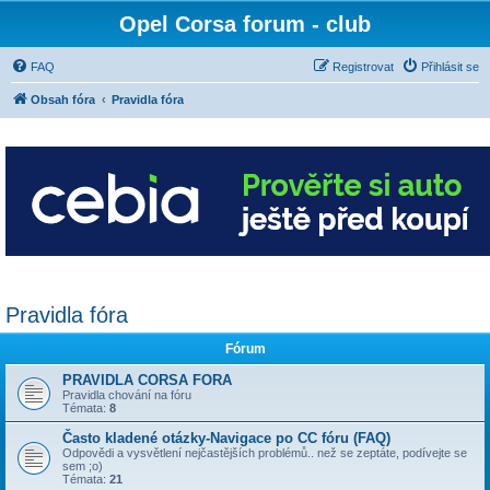
Opel Corsa forum - club
FAQ
Registrovat
Přihlásit se
Obsah fóra
Pravidla fóra
Pravidla fóra
Fórum
PRAVIDLA CORSA FORA
Pravidla chování na fóru
Témata:
8
Často kladené otázky-Navigace po CC fóru (FAQ)
Odpovědi a vysvětlení nejčastějších problémů.. než se zeptáte, podívejte se
sem ;o)
Témata:
21