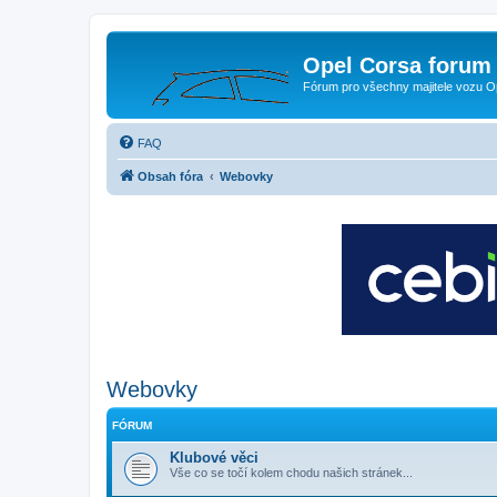
Opel Corsa forum 
Fórum pro všechny majitele vozu O
FAQ
Obsah fóra
Webovky
Webovky
FÓRUM
Klubové věci
Vše co se točí kolem chodu našich stránek...