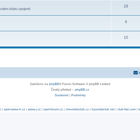
28
kolem klubu spojené.
6
10
Založeno na
phpBB
® Forum Software © phpBB Limited
Český překlad –
phpBB.cz
Soukromí
|
Podmínky
z
|
opel-astra-h.cz
|
astra-j.cz
|
opel-forum.cz
|
chevroletclub.cz
|
hyundaiclub.net
|
club-fiat.com
|
k