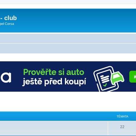
- club
pel Corsa
TÉMATA
22