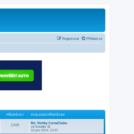
Registrovat
Přihlásit se
PŘÍSPĚVKY
POSLEDNÍ PŘÍSPĚVEK
Re: Vizitky CorsaClubu
1349
Z
od
Gooder
o
10 pro 2014, 13:07
b