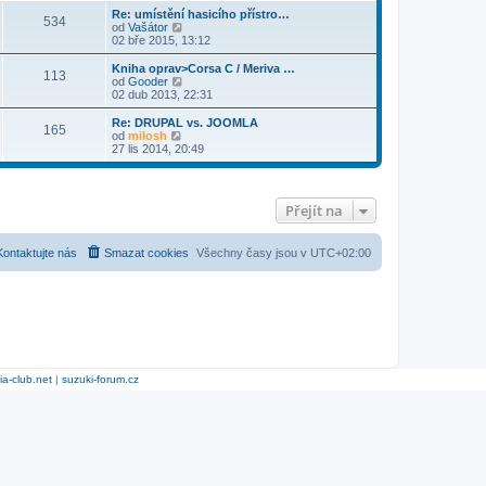
r
Re: umístění hasicího přístro…
534
a
Z
od
Vašátor
z
o
02 bře 2015, 13:12
i
b
t
r
Kniha oprav>Corsa C / Meriva …
113
p
a
Z
od
Gooder
o
z
o
02 dub 2013, 22:31
s
i
b
l
t
r
Re: DRUPAL vs. JOOMLA
e
165
p
a
Z
od
milosh
d
o
z
o
27 lis 2014, 20:49
n
s
i
b
í
l
t
r
p
e
p
a
ř
d
o
z
í
Přejít na
n
s
i
s
í
l
t
p
p
e
p
ě
ř
d
o
Kontaktujte nás
Smazat cookies
Všechny časy jsou v
UTC+02:00
v
í
n
s
e
s
í
l
k
p
p
e
ě
ř
d
v
í
n
e
s
í
k
p
p
ě
ř
v
í
ia-club.net
|
suzuki-forum.cz
e
s
k
p
ě
v
e
k