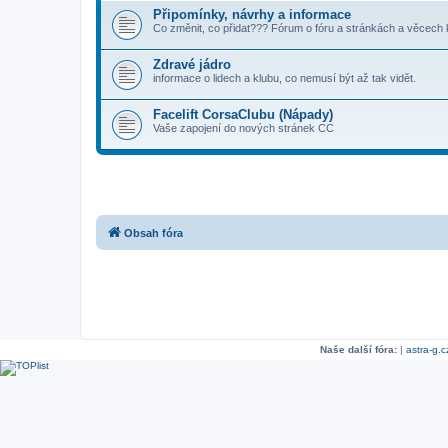
Připomínky, návrhy a informace
Co změnit, co přidat??? Fórum o fóru a stránkách a věcech 
Zdravé jádro
informace o lidech a klubu, co nemusí být až tak vidět.
Facelift CorsaClubu (Nápady)
Vaše zapojení do nových stránek CC
Obsah fóra
Naše další fóra:
|
astra-g.c