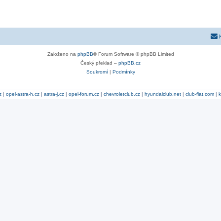
Založeno na
phpBB
® Forum Software © phpBB Limited
Český překlad –
phpBB.cz
Soukromí
|
Podmínky
z
|
opel-astra-h.cz
|
astra-j.cz
|
opel-forum.cz
|
chevroletclub.cz
|
hyundaiclub.net
|
club-fiat.com
|
k