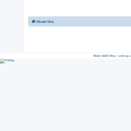
Obsah fóra
Naše další fóra:
|
astra-g.c