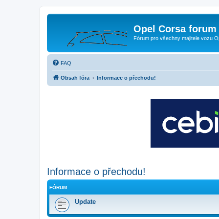
Opel Corsa forum 
Fórum pro všechny majitele vozu O
FAQ
Obsah fóra
Informace o přechodu!
Informace o přechodu!
FÓRUM
Update