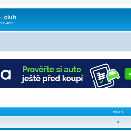
- club
pel Corsa
TÉMATA
0