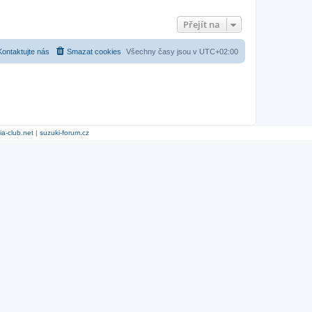
Přejít na
Kontaktujte nás
Smazat cookies
Všechny časy jsou v
UTC+02:00
ia-club.net
|
suzuki-forum.cz