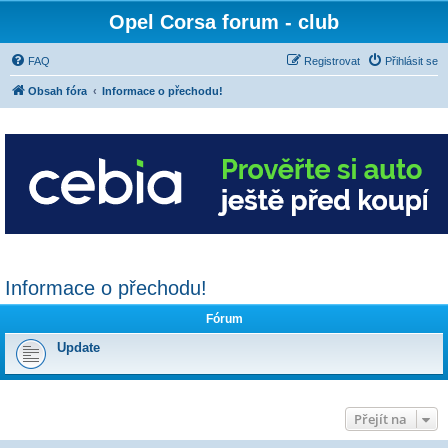
Opel Corsa forum - club
FAQ
Registrovat
Přihlásit se
Obsah fóra
Informace o přechodu!
Informace o přechodu!
Fórum
Update
Přejít na