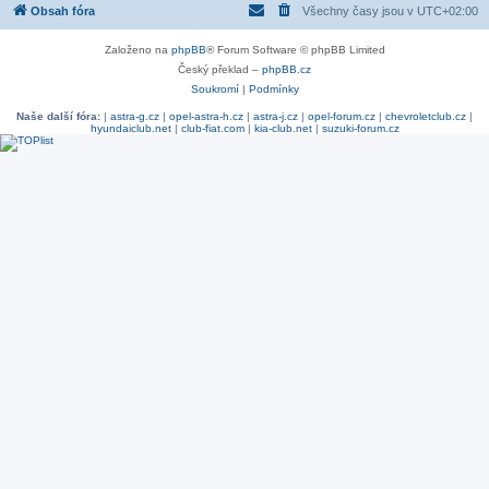
Obsah fóra
Všechny časy jsou v
UTC+02:00
Založeno na
phpBB
® Forum Software © phpBB Limited
Český překlad –
phpBB.cz
Soukromí
|
Podmínky
Naše další fóra:
|
astra-g.cz
|
opel-astra-h.cz
|
astra-j.cz
|
opel-forum.cz
|
chevroletclub.cz
|
hyundaiclub.net
|
club-fiat.com
|
kia-club.net
|
suzuki-forum.cz