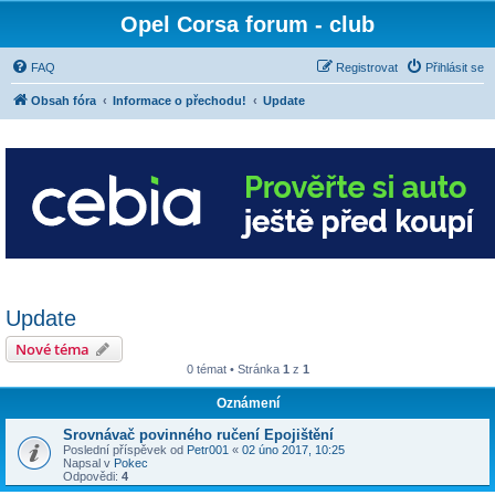
Opel Corsa forum - club
FAQ
Registrovat
Přihlásit se
Obsah fóra
Informace o přechodu!
Update
Update
Nové téma
0 témat • Stránka
1
z
1
Oznámení
Srovnávač povinného ručení Epojištění
Poslední příspěvek od
Petr001
«
02 úno 2017, 10:25
Napsal v
Pokec
Odpovědi:
4