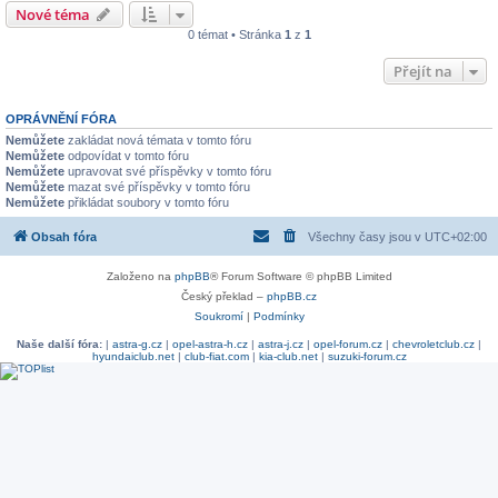
Nové téma
0 témat • Stránka
1
z
1
Přejít na
OPRÁVNĚNÍ FÓRA
Nemůžete
zakládat nová témata v tomto fóru
Nemůžete
odpovídat v tomto fóru
Nemůžete
upravovat své příspěvky v tomto fóru
Nemůžete
mazat své příspěvky v tomto fóru
Nemůžete
přikládat soubory v tomto fóru
Obsah fóra
Všechny časy jsou v
UTC+02:00
Založeno na
phpBB
® Forum Software © phpBB Limited
Český překlad –
phpBB.cz
Soukromí
|
Podmínky
Naše další fóra:
|
astra-g.cz
|
opel-astra-h.cz
|
astra-j.cz
|
opel-forum.cz
|
chevroletclub.cz
|
hyundaiclub.net
|
club-fiat.com
|
kia-club.net
|
suzuki-forum.cz