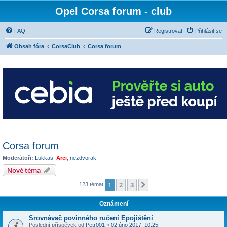
Opel Corsa forum - club
FAQ
Registrovat
Přihlásit se
Obsah fóra
CorsaClub
Corsa forum
Corsa forum
Moderátoři:
Lukkas
,
Arci
,
nezdvorak
Nové téma
1
2
3
Další
123 témat
Oznámení
Srovnávač povinného ručení Epojištění
Poslední příspěvek od
Petr001
«
02 úno 2017, 10:25