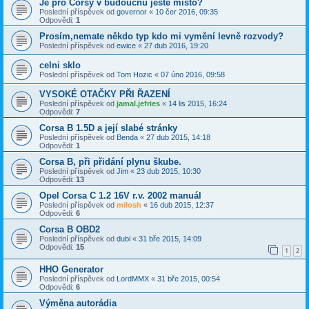
Je pro Corsy v budoucnu ještě místo?
Poslední příspěvek od
governor
«
10 čer 2016, 09:35
Odpovědi:
1
Prosím,nemate někdo typ kdo mi vymění levně rozvody?
Poslední příspěvek od
ewice
«
27 dub 2016, 19:20
celni sklo
Poslední příspěvek od
Tom Hozic
«
07 úno 2016, 09:58
VYSOKÉ OTAČKY PŘI ŘAZENÍ
Poslední příspěvek od
jamal.jefries
«
14 lis 2015, 16:24
Odpovědi:
7
Corsa B 1.5D a její slabé stránky
Poslední příspěvek od
Benda
«
27 dub 2015, 14:18
Odpovědi:
1
Corsa B, při přidání plynu škube.
Poslední příspěvek od
Jim
«
23 dub 2015, 10:30
Odpovědi:
13
Opel Corsa C 1.2 16V r.v. 2002 manuál
Poslední příspěvek od
milosh
«
16 dub 2015, 12:37
Odpovědi:
6
Corsa B OBD2
Poslední příspěvek od
dubi
«
31 bře 2015, 14:09
Odpovědi:
15
1
2
HHO Generator
Poslední příspěvek od
LordMMX
«
31 bře 2015, 00:54
Odpovědi:
6
Výměna autorádia