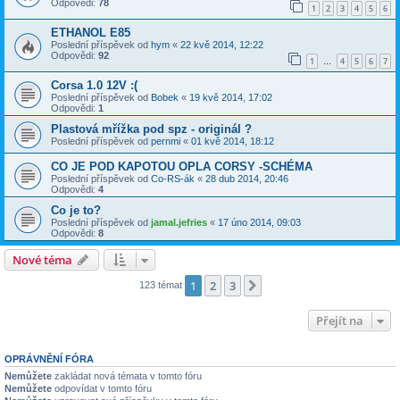
Odpovědi:
78
1
2
3
4
5
6
ETHANOL E85
Poslední příspěvek od
hym
«
22 kvě 2014, 12:22
Odpovědi:
92
1
4
5
6
7
…
Corsa 1.0 12V :(
Poslední příspěvek od
Bobek
«
19 kvě 2014, 17:02
Odpovědi:
1
Plastová mřížka pod spz - originál ?
Poslední příspěvek od
pernmi
«
01 kvě 2014, 18:12
CO JE POD KAPOTOU OPLA CORSY -SCHÉMA
Poslední příspěvek od
Co-RS-ák
«
28 dub 2014, 20:46
Odpovědi:
4
Co je to?
Poslední příspěvek od
jamal.jefries
«
17 úno 2014, 09:03
Odpovědi:
8
Nové téma
1
2
3
Další
123 témat
Přejít na
OPRÁVNĚNÍ FÓRA
Nemůžete
zakládat nová témata v tomto fóru
Nemůžete
odpovídat v tomto fóru