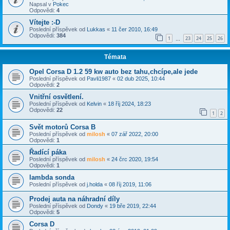
Napsal v
Pokec
Odpovědi:
4
Vítejte :-D
Poslední příspěvek od
Lukkas
«
11 čer 2010, 16:49
Odpovědi:
384
1
23
24
25
26
…
Témata
Opel Corsa D 1.2 59 kw auto bez tahu,chcípe,ale jede
Poslední příspěvek od
Pavli1987
«
02 dub 2025, 10:44
Odpovědi:
2
Vnitřní osvětlení.
Poslední příspěvek od
Kelvin
«
18 říj 2024, 18:23
Odpovědi:
22
1
2
Svět motorů Corsa B
Poslední příspěvek od
milosh
«
07 zář 2022, 20:00
Odpovědi:
1
Řadící páka
Poslední příspěvek od
milosh
«
24 črc 2020, 19:54
Odpovědi:
1
lambda sonda
Poslední příspěvek od
j.holda
«
08 říj 2019, 11:06
Prodej auta na náhradní díly
Poslední příspěvek od
Dondy
«
19 bře 2019, 22:44
Odpovědi:
5
Corsa D