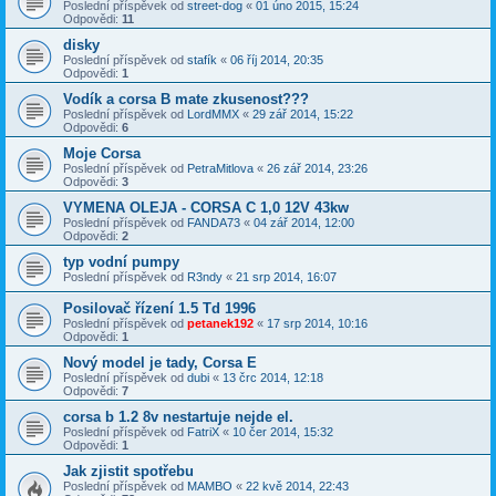
Poslední příspěvek od
street-dog
«
01 úno 2015, 15:24
Odpovědi:
11
disky
Poslední příspěvek od
stafík
«
06 říj 2014, 20:35
Odpovědi:
1
Vodík a corsa B mate zkusenost???
Poslední příspěvek od
LordMMX
«
29 zář 2014, 15:22
Odpovědi:
6
Moje Corsa
Poslední příspěvek od
PetraMitlova
«
26 zář 2014, 23:26
Odpovědi:
3
VYMENA OLEJA - CORSA C 1,0 12V 43kw
Poslední příspěvek od
FANDA73
«
04 zář 2014, 12:00
Odpovědi:
2
typ vodní pumpy
Poslední příspěvek od
R3ndy
«
21 srp 2014, 16:07
Posilovač řízení 1.5 Td 1996
Poslední příspěvek od
petanek192
«
17 srp 2014, 10:16
Odpovědi:
1
Nový model je tady, Corsa E
Poslední příspěvek od
dubi
«
13 črc 2014, 12:18
Odpovědi:
7
corsa b 1.2 8v nestartuje nejde el.
Poslední příspěvek od
FatriX
«
10 čer 2014, 15:32
Odpovědi:
1
Jak zjistit spotřebu
Poslední příspěvek od
MAMBO
«
22 kvě 2014, 22:43