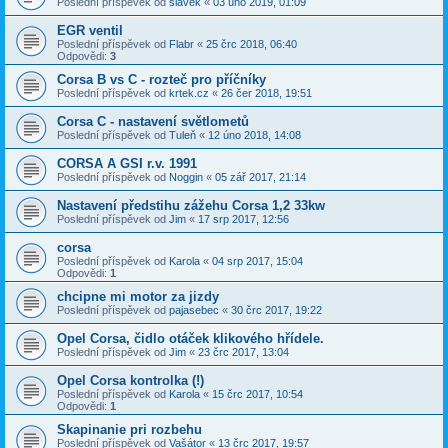
Poslední příspěvek od
slavek
«
03 úno 2019, 01:09
EGR ventil
Poslední příspěvek od
Flabr
«
25 črc 2018, 06:40
Odpovědi:
3
Corsa B vs C - rozteč pro příčníky
Poslední příspěvek od
krtek.cz
«
26 čer 2018, 19:51
Corsa C - nastavení světlometů
Poslední příspěvek od
Tuleň
«
12 úno 2018, 14:08
CORSA A GSI r.v. 1991
Poslední příspěvek od
Noggin
«
05 zář 2017, 21:14
Nastavení předstihu zážehu Corsa 1,2 33kw
Poslední příspěvek od
Jim
«
17 srp 2017, 12:56
corsa
Poslední příspěvek od
Karola
«
04 srp 2017, 15:04
Odpovědi:
1
chcipne mi motor za jizdy
Poslední příspěvek od
pajasebec
«
30 črc 2017, 19:22
Opel Corsa, čidlo otáček klikového hřídele.
Poslední příspěvek od
Jim
«
23 črc 2017, 13:04
Opel Corsa kontrolka (!)
Poslední příspěvek od
Karola
«
15 črc 2017, 10:54
Odpovědi:
1
Skapinanie pri rozbehu
Poslední příspěvek od
Vašátor
«
13 črc 2017, 19:57