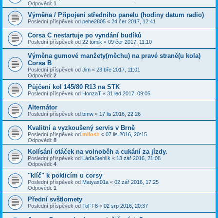
Odpovědi:
1
Výměna / Připojení středního panelu (hodiny datum radio)
Poslední příspěvek od
pehe2805
«
24 čer 2017, 12:41
Corsa C nestartuje po vyndání budíků
Poslední příspěvek od
22 tomik
«
09 čer 2017, 11:10
Výměna gumové manžety(měchu) na pravé straně(u kola)
Corsa B
Poslední příspěvek od
Jim
«
23 bře 2017, 11:01
Odpovědi:
2
Půjčení kol 145/80 R13 na STK
Poslední příspěvek od
HonzaT
«
31 led 2017, 09:05
Alternátor
Poslední příspěvek od
bmw
«
17 lis 2016, 22:26
Kvalitní a vyzkoušený servis v Brně
Poslední příspěvek od
milosh
«
07 lis 2016, 20:15
Odpovědi:
8
Kolísání otáček na volnoběh a cukání za jízdy.
Poslední příspěvek od
LáďaStehlík
«
13 zář 2016, 21:08
Odpovědi:
4
"klíč" k poklicím u corsy
Poslední příspěvek od
Matyas01a
«
02 zář 2016, 17:25
Odpovědi:
1
Přední svštlomety
Poslední příspěvek od
ToFF8
«
02 srp 2016, 20:37