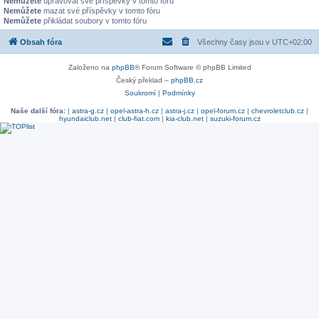
Nemůžete
upravovat své příspěvky v tomto fóru
Nemůžete
mazat své příspěvky v tomto fóru
Nemůžete
přikládat soubory v tomto fóru
Obsah fóra
Všechny časy jsou v
UTC+02:00
Založeno na
phpBB
® Forum Software © phpBB Limited
Český překlad –
phpBB.cz
Soukromí
|
Podmínky
Naše další fóra:
|
astra-g.cz
|
opel-astra-h.cz
|
astra-j.cz
|
opel-forum.cz
|
chevroletclub.cz
|
hyundaiclub.net
|
club-fiat.com
|
kia-club.net
|
suzuki-forum.cz