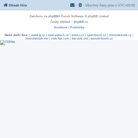
Obsah fóra
Všechny časy jsou v
UTC+02:00
Založeno na
phpBB
® Forum Software © phpBB Limited
Český překlad –
phpBB.cz
Soukromí
|
Podmínky
Naše další fóra:
|
astra-g.cz
|
opel-astra-h.cz
|
astra-j.cz
|
opel-forum.cz
|
chevroletclub.cz
|
hyundaiclub.net
|
club-fiat.com
|
kia-club.net
|
suzuki-forum.cz