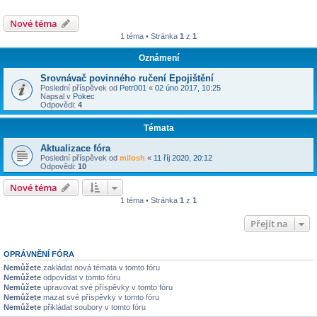
Nové téma
1 téma • Stránka
1
z
1
Oznámení
Srovnávač povinného ručení Epojištění
Poslední příspěvek od
Petr001
«
02 úno 2017, 10:25
Napsal v
Pokec
Odpovědi:
4
Témata
Aktualizace fóra
Poslední příspěvek od
milosh
«
11 říj 2020, 20:12
Odpovědi:
10
Nové téma
1 téma • Stránka
1
z
1
Přejít na
OPRÁVNĚNÍ FÓRA
Nemůžete
zakládat nová témata v tomto fóru
Nemůžete
odpovídat v tomto fóru
Nemůžete
upravovat své příspěvky v tomto fóru
Nemůžete
mazat své příspěvky v tomto fóru
Nemůžete
přikládat soubory v tomto fóru