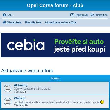
Opel Corsa forum - club
FAQ
Registrovat
Přihlásit se
Obsah fóra
Pravidla fóra
Aktualizace webu a fóra
Aktualizace webu a fóra
Fórum
Aktuality
články na hlavní stránku webu
Témata:
8
Webani
co nikdo nemá vidět a pro rychlejší rozhodování bez soukromých zpráv
Témata:
20