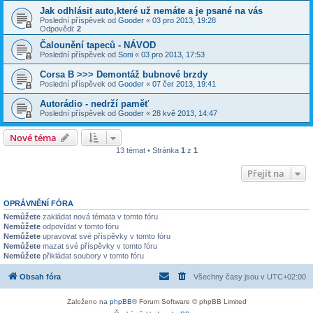
Jak odhlásit auto,které už nemáte a je psané na vás
Poslední příspěvek od
Gooder
«
03 pro 2013, 19:28
Odpovědi:
2
Čalounění tapeců - NÁVOD
Poslední příspěvek od
Soni
«
03 pro 2013, 17:53
Corsa B >>> Demontáž bubnové brzdy
Poslední příspěvek od
Gooder
«
07 čer 2013, 19:41
Autorádio - nedrží paměť
Poslední příspěvek od
Gooder
«
28 kvě 2013, 14:47
Nové téma
13 témat • Stránka
1
z
1
Přejít na
OPRÁVNĚNÍ FÓRA
Nemůžete
zakládat nová témata v tomto fóru
Nemůžete
odpovídat v tomto fóru
Nemůžete
upravovat své příspěvky v tomto fóru
Nemůžete
mazat své příspěvky v tomto fóru
Nemůžete
přikládat soubory v tomto fóru
Obsah fóra
Všechny časy jsou v
UTC+02:00
Založeno na
phpBB
® Forum Software © phpBB Limited