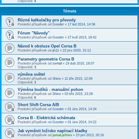
Odpovědi:
4
Témata
Různé kalkulačky pro převody
Poslední příspěvek od
Gooder
«
17 led 2014, 14:36
Fórum "Návody"
Poslední příspěvek od
Gooder
«
27 kvě 2013, 18:42
Návod k obsluze Opel Corsa B
Poslední příspěvek od
jin11
«
22 pro 2020, 15:12
Parametry geometrie Corsa B
Poslední příspěvek od
sw4all
«
19 dub 2015, 18:07
Odpovědi:
3
výměna světel
Poslední příspěvek od
Shino
«
11 bře 2015, 12:09
Odpovědi:
3
Výměna budíků - manuální pohon
Poslední příspěvek od
Shino
«
03 bře 2015, 23:28
Odpovědi:
6
Short Shift Corsa A/B
Poslední příspěvek od
Gooder
«
01 úno 2014, 14:34
Corsa B - Elektrická schémata
Poslední příspěvek od
Gooder
«
01 úno 2014, 14:22
Jak vyměnit ložisko napínací kladky
Poslední příspěvek od
jamal.jefries
«
23 pro 2013, 20:16