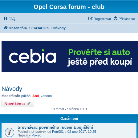
Opel Corsa forum - club
FAQ
Registrovat
Přihlásit se
Obsah fóra
CorsaClub
Návody
Návody
Moderátoři:
pdk88
,
Arci
,
vaneon
Nové téma
13 témat • Stránka
1
z
1
Oznámení
Srovnávač povinného ručení Epojištění
Poslední příspěvek od
Petr001
«
02 úno 2017, 10:25
Napsal v
Pokec