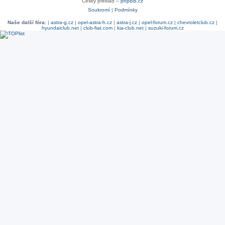
Český překlad –
phpBB.cz
Soukromí
|
Podmínky
Naše další fóra:
|
astra-g.cz
|
opel-astra-h.cz
|
astra-j.cz
|
opel-forum.cz
|
chevroletclub.cz
|
hyundaiclub.net
|
club-fiat.com
|
kia-club.net
|
suzuki-forum.cz