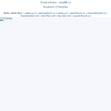
Český překlad –
phpBB.cz
Soukromí
|
Podmínky
Naše další fóra:
|
astra-g.cz
|
opel-astra-h.cz
|
astra-j.cz
|
opel-forum.cz
|
chevroletclub.cz
|
hyundaiclub.net
|
club-fiat.com
|
kia-club.net
|
suzuki-forum.cz