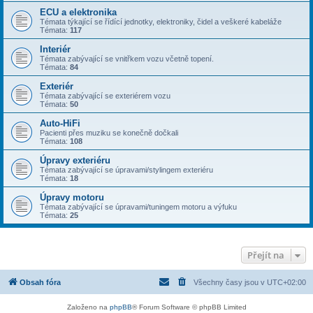
ECU a elektronika
Témata týkající se řídící jednotky, elektroniky, čidel a veškeré kabeláže
Témata:
117
Interiér
Témata zabývající se vnitřkem vozu včetně topení.
Témata:
84
Exteriér
Témata zabývající se exteriérem vozu
Témata:
50
Auto-HiFi
Pacienti přes muziku se konečně dočkali
Témata:
108
Úpravy exteriéru
Témata zabývající se úpravami/stylingem exteriéru
Témata:
18
Úpravy motoru
Témata zabývající se úpravami/tuningem motoru a výfuku
Témata:
25
Přejít na
Obsah fóra
Všechny časy jsou v
UTC+02:00
Založeno na
phpBB
® Forum Software © phpBB Limited