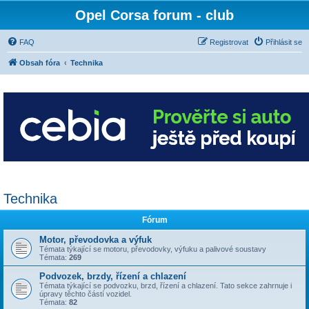
Opel Corsa forum - club
FAQ
Registrovat
Přihlásit se
Obsah fóra
Technika
Technika
Fórum
Motor, převodovka a výfuk
Témata týkající se motoru, převodovky, výfuku a palivové soustavy
Témata:
269
Podvozek, brzdy, řízení a chlazení
Témata týkající se podvozku, brzd, řízení a chlazení. Tato sekce zahrnuje i
úpravy těchto částí vozidel.
Témata:
82