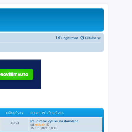
Registrovat
Přihlásit se
PŘÍSPĚVKY
POSLEDNÍ PŘÍSPĚVEK
Re: dira ve vyfuku na dovolene
4959
Z
od
milosh
o
15 črc 2021, 18:15
b