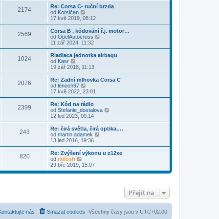
r
Re: Corsa C- ruční brzda
2174
a
Z
od
Korsičan
z
o
17 kvě 2019, 08:12
i
b
t
r
Corsa B , kódování ř.j. motor…
2569
p
a
Z
od
OpelAutocross
o
z
o
11 zář 2024, 11:32
s
i
b
l
t
r
Riadiaca jednotka airbagu
e
1024
p
a
Z
od
Kasr
d
o
z
o
19 zář 2018, 11:13
n
s
i
b
í
l
t
r
Re: Zadní mlhovka Corsa C
p
e
2076
p
a
Z
od
lenoch97
ř
d
o
z
o
17 kvě 2022, 23:01
í
n
s
i
b
s
í
l
t
r
Re: Kód na rádio
p
p
e
2399
p
a
Z
od
Stefanie_dostalova
ě
ř
d
o
z
o
12 led 2023, 00:14
v
í
n
s
i
b
e
s
í
l
t
r
k
Re: čirá světla, čirá optika,…
p
p
e
243
p
a
Z
od
martin.adamek
ě
ř
d
o
z
o
13 led 2016, 19:36
v
í
n
s
i
b
e
s
í
l
t
r
k
Re: Zvýšení výkonu u z12xe
p
p
e
820
p
a
Z
od
milosh
ě
ř
d
o
z
o
29 bře 2019, 15:07
v
í
n
s
i
b
e
s
í
l
t
r
k
p
p
e
p
a
ě
ř
d
o
z
v
í
Přejít na
n
s
i
e
s
í
l
t
k
p
p
e
p
ě
ř
d
o
Kontaktujte nás
Smazat cookies
Všechny časy jsou v
UTC+02:00
v
í
n
s