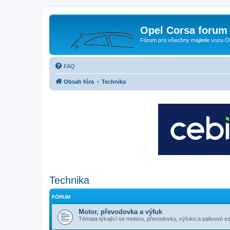
Opel Corsa forum 
Fórum pro všechny majitele vozu O
FAQ
Obsah fóra
Technika
Technika
FÓRUM
Motor, převodovka a výfuk
Témata týkající se motoru, převodovky, výfuku a palivové s