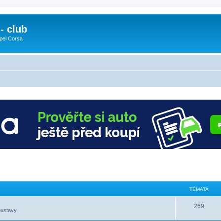
- club
pel Corsa
TÉMATA
269
oustavy