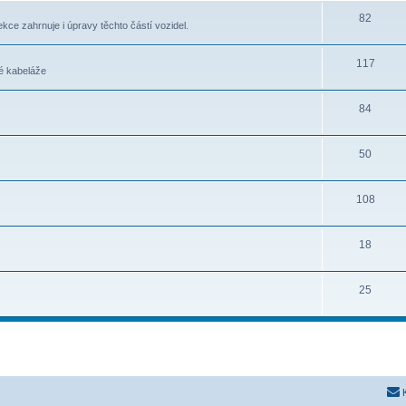
82
ekce zahrnuje i úpravy těchto částí vozidel.
117
ré kabeláže
84
50
108
18
25