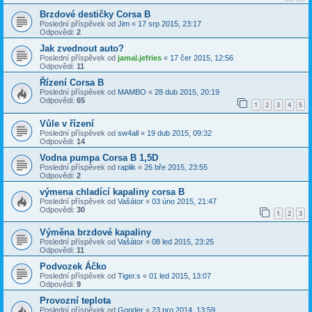
Brzdové destičky Corsa B
Poslední příspěvek od
Jim
«
17 srp 2015, 23:17
Odpovědi:
2
Jak zvednout auto?
Poslední příspěvek od
jamal.jefries
«
17 čer 2015, 12:56
Odpovědi:
11
Řízení Corsa B
Poslední příspěvek od
MAMBO
«
28 dub 2015, 20:19
Odpovědi:
65
1
2
3
4
5
Vůle v řízení
Poslední příspěvek od
sw4all
«
19 dub 2015, 09:32
Odpovědi:
14
Vodna pumpa Corsa B 1,5D
Poslední příspěvek od
raplik
«
26 bře 2015, 23:55
Odpovědi:
2
výmena chladící kapaliny corsa B
Poslední příspěvek od
Vašátor
«
03 úno 2015, 21:47
Odpovědi:
30
1
2
3
Výměna brzdové kapaliny
Poslední příspěvek od
Vašátor
«
08 led 2015, 23:25
Odpovědi:
11
Podvozek Áčko
Poslední příspěvek od
Tiger.s
«
01 led 2015, 13:07
Odpovědi:
9
Provozní teplota
Poslední příspěvek od
Gooder
«
23 pro 2014, 13:59