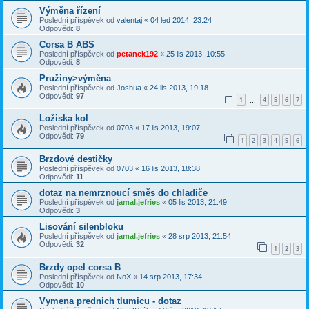
Výměna řízení
Poslední příspěvek od
valentaj
«
04 led 2014, 23:24
Odpovědi:
8
Corsa B ABS
Poslední příspěvek od
petanek192
«
25 lis 2013, 10:55
Odpovědi:
8
Pružiny>výměna
Poslední příspěvek od
Joshua
«
24 lis 2013, 19:18
Odpovědi:
97
1
4
5
6
7
…
Ložiska kol
Poslední příspěvek od
0703
«
17 lis 2013, 19:07
Odpovědi:
79
1
2
3
4
5
6
Brzdové destičky
Poslední příspěvek od
0703
«
16 lis 2013, 18:38
Odpovědi:
11
dotaz na nemrznoucí směs do chladiče
Poslední příspěvek od
jamal.jefries
«
05 lis 2013, 21:49
Odpovědi:
3
Lisování silenbloku
Poslední příspěvek od
jamal.jefries
«
28 srp 2013, 21:54
Odpovědi:
32
1
2
3
Brzdy opel corsa B
Poslední příspěvek od
NoX
«
14 srp 2013, 17:34
Odpovědi:
10
Vymena prednich tlumicu - dotaz