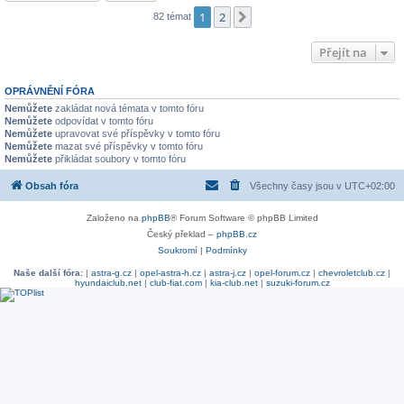
1
2
Další
82 témat
Přejít na
OPRÁVNĚNÍ FÓRA
Nemůžete
zakládat nová témata v tomto fóru
Nemůžete
odpovídat v tomto fóru
Nemůžete
upravovat své příspěvky v tomto fóru
Nemůžete
mazat své příspěvky v tomto fóru
Nemůžete
přikládat soubory v tomto fóru
Obsah fóra
Všechny časy jsou v
UTC+02:00
Založeno na
phpBB
® Forum Software © phpBB Limited
Český překlad –
phpBB.cz
Soukromí
|
Podmínky
Naše další fóra:
|
astra-g.cz
|
opel-astra-h.cz
|
astra-j.cz
|
opel-forum.cz
|
chevroletclub.cz
|
hyundaiclub.net
|
club-fiat.com
|
kia-club.net
|
suzuki-forum.cz