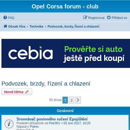
Opel Corsa forum - club
FAQ
Registrovat
Přihlásit se
Obsah fóra
Technika
Podvozek, brzdy, řízení a chlazení
Podvozek, brzdy, řízení a chlazení
Nové téma
1
2
Další
82 témat
Oznámení
Srovnávač povinného ručení Epojištění
Poslední příspěvek od
Petr001
«
02 úno 2017, 10:25
Napsal v
Pokec