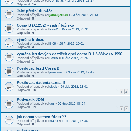
Poslední příspěvek od
Co-RS-ák
«
18 črc 2013, 13:17
Odpovědi:
14
Jaké přední tlumiče
Poslední příspěvek od
jamal.jefries
«
23 čer 2013, 21:13
Odpovědi:
5
Corsa B (X12SZ) - zadní ložisko
Poslední příspěvek od
FatriX
«
15 kvě 2013, 23:34
Odpovědi:
4
výměna fridexu
Poslední příspěvek od
jiri99
«
26 říj 2012, 20:01
Odpovědi:
4
výměna brzdových destiček opel corsa B 1.2-33kw r.v.1996
Poslední příspěvek od
FatriX
«
11 črc 2012, 23:25
Odpovědi:
1
Posilovač brzd Corsa B
Poslední příspěvek od
jelenovec
«
03 kvě 2012, 17:45
Odpovědi:
4
Posilovac riadenia corsa B
Poslední příspěvek od
sipek
«
29 dub 2012, 13:01
Odpovědi:
18
1
2
Podvozek JOM
Poslední příspěvek od
yeti
«
07 dub 2012, 08:04
Odpovědi:
19
1
2
jak dostat vsechen fridex??
Poslední příspěvek od
Matrix
«
11 pro 2011, 18:38
Odpovědi:
8