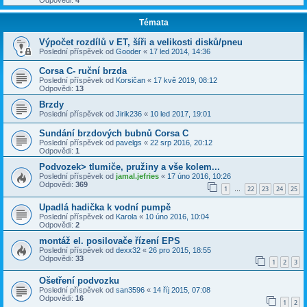
Odpovědi:
4
Témata
Výpočet rozdílů v ET, šíři a velikosti disků/pneu
Poslední příspěvek od
Gooder
«
17 led 2014, 14:36
Corsa C- ruční brzda
Poslední příspěvek od
Korsičan
«
17 kvě 2019, 08:12
Odpovědi:
13
Brzdy
Poslední příspěvek od
Jirik236
«
10 led 2017, 19:01
Sundání brzdových bubnů Corsa C
Poslední příspěvek od
pavelgs
«
22 srp 2016, 20:12
Odpovědi:
1
Podvozek> tlumiče, pružiny a vše kolem...
Poslední příspěvek od
jamal.jefries
«
17 úno 2016, 10:26
Odpovědi:
369
1
22
23
24
25
…
Upadlá hadička k vodní pumpě
Poslední příspěvek od
Karola
«
10 úno 2016, 10:04
Odpovědi:
2
montáž el. posilovače řízení EPS
Poslední příspěvek od
dexx32
«
26 pro 2015, 18:55
Odpovědi:
33
1
2
3
Ošetření podvozku
Poslední příspěvek od
san3596
«
14 říj 2015, 07:08
Odpovědi:
16
1
2