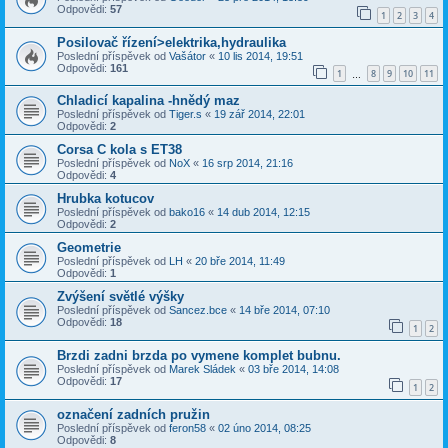
Odpovědi:
57
1
2
3
4
Posilovač řízení>elektrika,hydraulika
Poslední příspěvek od
Vašátor
«
10 lis 2014, 19:51
Odpovědi:
161
1
8
9
10
11
…
Chladicí kapalina -hnědý maz
Poslední příspěvek od
Tiger.s
«
19 zář 2014, 22:01
Odpovědi:
2
Corsa C kola s ET38
Poslední příspěvek od
NoX
«
16 srp 2014, 21:16
Odpovědi:
4
Hrubka kotucov
Poslední příspěvek od
bako16
«
14 dub 2014, 12:15
Odpovědi:
2
Geometrie
Poslední příspěvek od
LH
«
20 bře 2014, 11:49
Odpovědi:
1
Zvýšení světlé výšky
Poslední příspěvek od
Sancez.bce
«
14 bře 2014, 07:10
Odpovědi:
18
1
2
Brzdi zadni brzda po vymene komplet bubnu.
Poslední příspěvek od
Marek Sládek
«
03 bře 2014, 14:08
Odpovědi:
17
1
2
označení zadních pružin
Poslední příspěvek od
feron58
«
02 úno 2014, 08:25
Odpovědi:
8