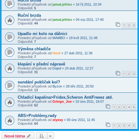
Ruční brzda
Poslední příspěvek od
jamal.jefries
«
16 říj 2011, 10:34
Odpovědi:
5
Ruční brzda
Poslední příspěvek od
jamal.jefries
«
04 srp 2011, 17:40
Odpovědi:
44
1
2
3
Upadlo mi kolo na dálnici
Poslední příspěvek od
MAMBO
«
19 kvě 2011, 21:48
Odpovědi:
7
Výměna chladiče
Poslední příspěvek od
Havli
«
27 dub 2011, 11:36
Odpovědi:
7
klepání v přední nápravě
Poslední příspěvek od
Dojed
«
24 dub 2011, 12:27
Odpovědi:
31
1
2
3
sundání pokliček kol?
Poslední příspěvek od
Byzon
«
28 bře 2011, 20:50
Odpovědi:
13
Chladicí kapalina>Fridex,Scheron AntiFreeez atd.
Poslední příspěvek od
Gringo_Joe
«
10 úno 2011, 18:07
Odpovědi:
62
1
2
3
4
5
ABS>Problémy,rady
Poslední příspěvek od
styxxy
«
06 úno 2011, 11:45
Odpovědi:
64
1
2
3
4
5
Nové téma