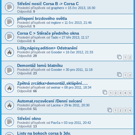
Střešní nosič Corsa B -> Corsa C
Poslední příspěvek od
grapherx
«
15 črc 2013, 16:30
Odpovědi:
9
přilepení brzdového světla
Poslední příspěvek od
mglore
«
11 črc 2013, 21:46
Odpovědi:
9
Corsa C > Stěrače předního okna
Poslední příspěvek od
Tado
«
27 bře 2013, 11:17
Odpovědi:
6
Lišty,nápisy,edition> Odstranění
Poslední příspěvek od
Gooder
«
16 čer 2012, 21:33
Odpovědi:
29
1
2
Demontáž lemů blatníku
Poslední příspěvek od
Gooder
«
30 pro 2011, 11:18
Odpovědi:
23
1
2
Zpětná zrcátka>demontáž,sklápění.....
Poslední příspěvek od
weinar
«
08 pro 2011, 18:34
Odpovědi:
66
1
2
3
4
5
Automat.rozsvěcení /Denní svícení
Poslední příspěvek od
Lacina
«
29 lis 2011, 20:30
Odpovědi:
51
1
2
3
4
Střešní okno
Poslední příspěvek od
Pavča
«
03 srp 2011, 20:42
Odpovědi:
13
Listy na bokoch corsa b 3dv.