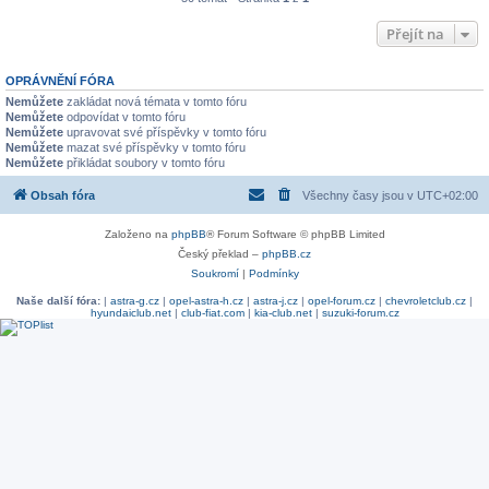
Přejít na
OPRÁVNĚNÍ FÓRA
Nemůžete
zakládat nová témata v tomto fóru
Nemůžete
odpovídat v tomto fóru
Nemůžete
upravovat své příspěvky v tomto fóru
Nemůžete
mazat své příspěvky v tomto fóru
Nemůžete
přikládat soubory v tomto fóru
Obsah fóra
Všechny časy jsou v
UTC+02:00
Založeno na
phpBB
® Forum Software © phpBB Limited
Český překlad –
phpBB.cz
Soukromí
|
Podmínky
Naše další fóra:
|
astra-g.cz
|
opel-astra-h.cz
|
astra-j.cz
|
opel-forum.cz
|
chevroletclub.cz
|
hyundaiclub.net
|
club-fiat.com
|
kia-club.net
|
suzuki-forum.cz