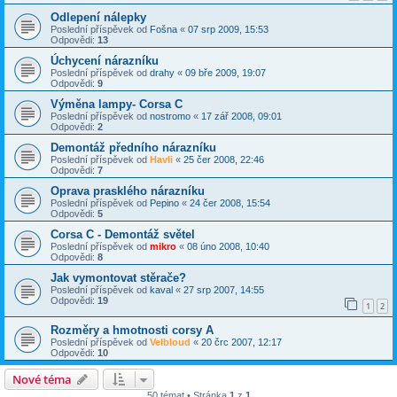
Odlepení nálepky
Poslední příspěvek od
Fošna
«
07 srp 2009, 15:53
Odpovědi:
13
Úchycení nárazníku
Poslední příspěvek od
drahy
«
09 bře 2009, 19:07
Odpovědi:
9
Výměna lampy- Corsa C
Poslední příspěvek od
nostromo
«
17 zář 2008, 09:01
Odpovědi:
2
Demontáž předního nárazníku
Poslední příspěvek od
Havli
«
25 čer 2008, 22:46
Odpovědi:
7
Oprava prasklého nárazníku
Poslední příspěvek od
Pepino
«
24 čer 2008, 15:54
Odpovědi:
5
Corsa C - Demontáž světel
Poslední příspěvek od
mikro
«
08 úno 2008, 10:40
Odpovědi:
8
Jak vymontovat stěrače?
Poslední příspěvek od
kaval
«
27 srp 2007, 14:55
Odpovědi:
19
1
2
Rozměry a hmotnosti corsy A
Poslední příspěvek od
Velbloud
«
20 črc 2007, 12:17
Odpovědi:
10
Nové téma
50 témat • Stránka
1
z
1