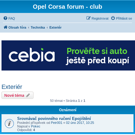
Opel Corsa forum - club
FAQ
Registrovat
Přihlásit se
Obsah fóra
Technika
Exteriér
Exteriér
Nové téma
50 témat • Stránka
1
z
1
Oznámení
Srovnávač povinného ručení Epojištění
Poslední příspěvek od
Petr001
«
02 úno 2017, 10:25
Napsal v
Pokec
Odpovědi:
4