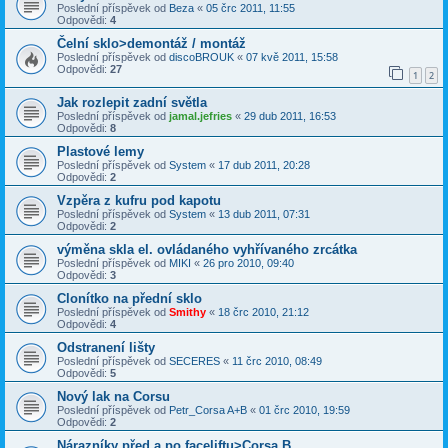
Poslední příspěvek od
Beza
«
05 črc 2011, 11:55
Odpovědi:
4
Čelní sklo>demontáž / montáž
Poslední příspěvek od
discoBROUK
«
07 kvě 2011, 15:58
Odpovědi:
27
1
2
Jak rozlepit zadní světla
Poslední příspěvek od
jamal.jefries
«
29 dub 2011, 16:53
Odpovědi:
8
Plastové lemy
Poslední příspěvek od
System
«
17 dub 2011, 20:28
Odpovědi:
2
Vzpěra z kufru pod kapotu
Poslední příspěvek od
System
«
13 dub 2011, 07:31
Odpovědi:
2
výměna skla el. ovládaného vyhřívaného zrcátka
Poslední příspěvek od
MIKI
«
26 pro 2010, 09:40
Odpovědi:
3
Clonítko na přední sklo
Poslední příspěvek od
Smithy
«
18 črc 2010, 21:12
Odpovědi:
4
Odstranení lišty
Poslední příspěvek od
SECERES
«
11 črc 2010, 08:49
Odpovědi:
5
Nový lak na Corsu
Poslední příspěvek od
Petr_Corsa A+B
«
01 črc 2010, 19:59
Odpovědi:
2
Nárazníky před a po faceliftu>Corsa B