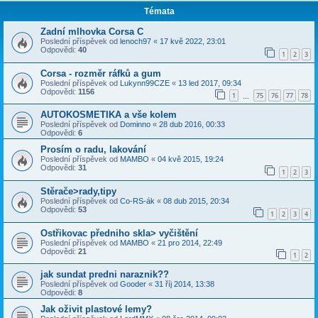
Témata
Zadní mlhovka Corsa C
Poslední příspěvek od
lenoch97
«
17 kvě 2022, 23:01
Odpovědi:
40
1
2
3
Corsa - rozměr ráfků a gum
Poslední příspěvek od
Lukynn99CZE
«
13 led 2017, 09:34
Odpovědi:
1156
1
75
76
77
78
…
AUTOKOSMETIKA a vše kolem
Poslední příspěvek od
Dominno
«
28 dub 2016, 00:33
Odpovědi:
6
Prosím o radu, lakování
Poslední příspěvek od
MAMBO
«
04 kvě 2015, 19:24
Odpovědi:
31
1
2
3
Stěrače>rady,tipy
Poslední příspěvek od
Co-RS-ák
«
08 dub 2015, 20:34
Odpovědi:
53
1
2
3
4
Ostřikovac předniho skla> vyčištění
Poslední příspěvek od
MAMBO
«
21 pro 2014, 22:49
Odpovědi:
21
1
2
jak sundat predni naraznik??
Poslední příspěvek od
Gooder
«
31 říj 2014, 13:38
Odpovědi:
8
Jak oživit plastové lemy?