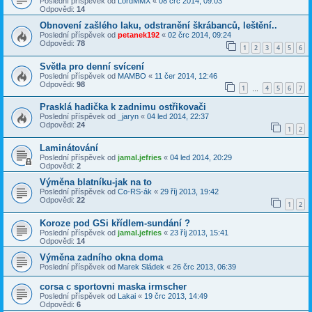
Poslední příspěvek od
LordMMX
«
08 črc 2014, 09:03
Odpovědi:
14
Obnovení zašlého laku, odstranění škrábanců, leštění..
Poslední příspěvek od
petanek192
«
02 črc 2014, 09:24
Odpovědi:
78
1
2
3
4
5
6
Světla pro denní svícení
Poslední příspěvek od
MAMBO
«
11 čer 2014, 12:46
Odpovědi:
98
1
4
5
6
7
…
Prasklá hadička k zadnimu ostřikovači
Poslední příspěvek od
_jaryn
«
04 led 2014, 22:37
Odpovědi:
24
1
2
Laminátování
Poslední příspěvek od
jamal.jefries
«
04 led 2014, 20:29
Odpovědi:
2
Výměna blatníku-jak na to
Poslední příspěvek od
Co-RS-ák
«
29 říj 2013, 19:42
Odpovědi:
22
1
2
Koroze pod GSi křídlem-sundání ?
Poslední příspěvek od
jamal.jefries
«
23 říj 2013, 15:41
Odpovědi:
14
Výměna zadního okna doma
Poslední příspěvek od
Marek Sládek
«
26 črc 2013, 06:39
corsa c sportovni maska irmscher
Poslední příspěvek od
Lakai
«
19 črc 2013, 14:49
Odpovědi:
6