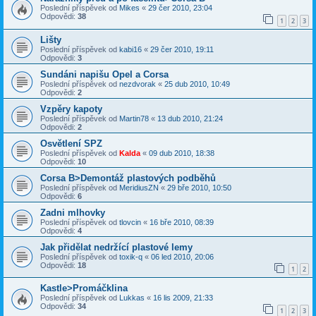
Poslední příspěvek od
Mikes
«
29 čer 2010, 23:04
Odpovědi:
38
1
2
3
Lišty
Poslední příspěvek od
kabi16
«
29 čer 2010, 19:11
Odpovědi:
3
Sundáni napišu Opel a Corsa
Poslední příspěvek od
nezdvorak
«
25 dub 2010, 10:49
Odpovědi:
2
Vzpěry kapoty
Poslední příspěvek od
Martin78
«
13 dub 2010, 21:24
Odpovědi:
2
Osvětlení SPZ
Poslední příspěvek od
Kalda
«
09 dub 2010, 18:38
Odpovědi:
10
Corsa B>Demontáž plastových podběhů
Poslední příspěvek od
MeridiusZN
«
29 bře 2010, 10:50
Odpovědi:
6
Zadni mlhovky
Poslední příspěvek od
tlovcin
«
16 bře 2010, 08:39
Odpovědi:
4
Jak přidělat nedržící plastové lemy
Poslední příspěvek od
toxik-q
«
06 led 2010, 20:06
Odpovědi:
18
1
2
Kastle>Promáčklina
Poslední příspěvek od
Lukkas
«
16 lis 2009, 21:33
Odpovědi:
34
1
2
3