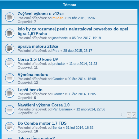
Témata
Zvýšení výkonu u z12xe
Poslední příspěvek od
milosh
«
29 bře 2019, 15:07
Odpovědi:
7
kdo by za rozumnej peniz nainstaloval powerbox do opel
tigra 1,6?Praha
Poslední příspěvek od
josefdaniel
«
05 úno 2017, 19:19
uprava motoru z18xe
Poslední příspěvek od
Pítrs
«
28 dub 2015, 23:17
Corsa 1.5TD koně UP
Poslední příspěvek od
preludak
«
11 srp 2014, 21:23
Odpovědi:
11
Výměna motoru
Poslední příspěvek od
Gooder
«
09 črc 2014, 15:08
Odpovědi:
13
Lepší benzín
Poslední příspěvek od
Gooder
«
06 črc 2014, 12:05
Odpovědi:
5
Navýšení výkonu Corsa 1.0
Poslední příspěvek od
Pan Banánek
«
12 úno 2014, 22:36
Odpovědi:
17
1
2
Do Comba motor 1.7 TDS
Poslední příspěvek od
Benda
«
31 led 2014, 16:52
Odpovědi:
10
Jak na línej motor?