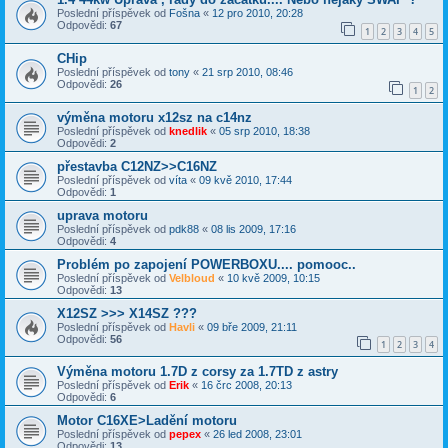
Poslední příspěvek od
Fošna
«
12 pro 2010, 20:28
Odpovědi:
67
1
2
3
4
5
CHip
Poslední příspěvek od
tony
«
21 srp 2010, 08:46
Odpovědi:
26
1
2
výměna motoru x12sz na c14nz
Poslední příspěvek od
knedlik
«
05 srp 2010, 18:38
Odpovědi:
2
přestavba C12NZ>>C16NZ
Poslední příspěvek od
víta
«
09 kvě 2010, 17:44
Odpovědi:
1
uprava motoru
Poslední příspěvek od
pdk88
«
08 lis 2009, 17:16
Odpovědi:
4
Problém po zapojení POWERBOXU.... pomooc..
Poslední příspěvek od
Velbloud
«
10 kvě 2009, 10:15
Odpovědi:
13
X12SZ >>> X14SZ ???
Poslední příspěvek od
Havli
«
09 bře 2009, 21:11
Odpovědi:
56
1
2
3
4
Výměna motoru 1.7D z corsy za 1.7TD z astry
Poslední příspěvek od
Erik
«
16 črc 2008, 20:13
Odpovědi:
6
Motor C16XE>Ladění motoru
Poslední příspěvek od
pepex
«
26 led 2008, 23:01
Odpovědi:
13