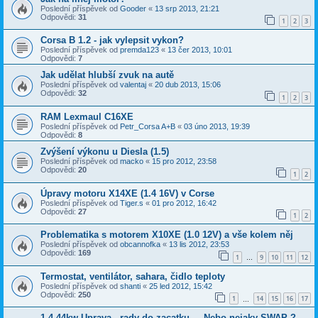
Poslední příspěvek od
Gooder
«
13 srp 2013, 21:21
Odpovědi:
31
1
2
3
Corsa B 1.2 - jak vylepsit vykon?
Poslední příspěvek od
premda123
«
13 čer 2013, 10:01
Odpovědi:
7
Jak udělat hlubší zvuk na autě
Poslední příspěvek od
valentaj
«
20 dub 2013, 15:06
Odpovědi:
32
1
2
3
RAM Lexmaul C16XE
Poslední příspěvek od
Petr_Corsa A+B
«
03 úno 2013, 19:39
Odpovědi:
8
Zvýšení výkonu u Diesla (1.5)
Poslední příspěvek od
macko
«
15 pro 2012, 23:58
Odpovědi:
20
1
2
Úpravy motoru X14XE (1.4 16V) v Corse
Poslední příspěvek od
Tiger.s
«
01 pro 2012, 16:42
Odpovědi:
27
1
2
Problematika s motorem X10XE (1.0 12V) a vše kolem něj
Poslední příspěvek od
obcannofka
«
13 lis 2012, 23:53
Odpovědi:
169
1
9
10
11
12
…
Termostat, ventilátor, sahara, čidlo teploty
Poslední příspěvek od
shanti
«
25 led 2012, 15:42
Odpovědi:
250
1
14
15
16
17
…
1.4 44kw Uprava , rady do zacatku.... Nebo nejaky SWAP ?