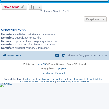
Nové téma
25 témat • Stránka
1
z
1
Přejít na
OPRÁVNĚNÍ FÓRA
Nemůžete
zakládat nová témata v tomto fóru
Nemůžete
odpovídat v tomto fóru
Nemůžete
upravovat své příspěvky v tomto fóru
Nemůžete
mazat své příspěvky v tomto fóru
Nemůžete
přikládat soubory v tomto fóru
Obsah fóra
Všechny časy jsou v
UTC+02:00
Založeno na
phpBB
® Forum Software © phpBB Limited
Český překlad –
phpBB.cz
Soukromí
|
Podmínky
Naše další fóra:
|
astra-g.cz
|
opel-astra-h.cz
|
astra-j.cz
|
opel-forum.cz
|
chevroletclub.cz
|
hyundaiclub.net
|
club-fiat.com
|
kia-club.net
|
suzuki-forum.cz