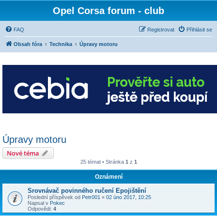
Opel Corsa forum - club
FAQ
Registrovat
Přihlásit se
Obsah fóra
Technika
Úpravy motoru
Úpravy motoru
Nové téma
25 témat • Stránka
1
z
1
Oznámení
Srovnávač povinného ručení Epojištění
Poslední příspěvek od
Petr001
«
02 úno 2017, 10:25
Napsal v
Pokec
Odpovědi:
4