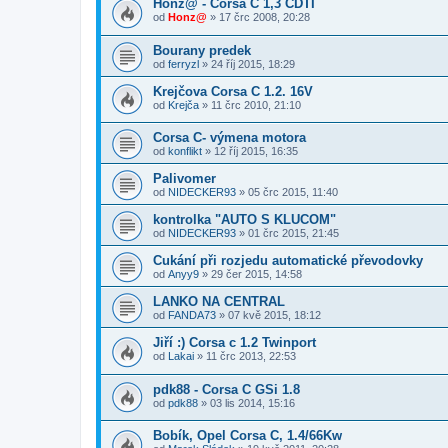
Honz@ - Corsa C 1,3 CDTI
od
Honz@
»
17 črc 2008, 20:28
Bourany predek
od
ferryzl
»
24 říj 2015, 18:29
Krejčova Corsa C 1.2. 16V
od
Krejča
»
11 črc 2010, 21:10
Corsa C- výmena motora
od
konflikt
»
12 říj 2015, 16:35
Palivomer
od
NIDECKER93
»
05 črc 2015, 11:40
kontrolka "AUTO S KLUCOM"
od
NIDECKER93
»
01 črc 2015, 21:45
Cukání při rozjedu automatické převodovky
od
Anyy9
»
29 čer 2015, 14:58
LANKO NA CENTRAL
od
FANDA73
»
07 kvě 2015, 18:12
Jiří :) Corsa c 1.2 Twinport
od
Lakai
»
11 črc 2013, 22:53
pdk88 - Corsa C GSi 1.8
od
pdk88
»
03 lis 2014, 15:16
Bobík, Opel Corsa C, 1.4/66Kw