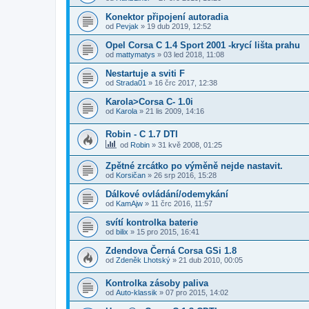
Konektor připojení autoradia
od
Pevjak
»
19 dub 2019, 12:52
Opel Corsa C 1.4 Sport 2001 -krycí lišta prahu
od
mattymatys
»
03 led 2018, 11:08
Nestartuje a sviti F
od
Strada01
»
16 črc 2017, 12:38
Karola>Corsa C- 1.0i
od
Karola
»
21 lis 2009, 14:16
Robin - C 1.7 DTI
od
Robin
»
31 kvě 2008, 01:25
Zpětné zrcátko po výměně nejde nastavit.
od
Korsičan
»
26 srp 2016, 15:28
Dálkové ovládání/odemykání
od
KamAjw
»
11 črc 2016, 11:57
svítí kontrolka baterie
od
bilix
»
15 pro 2015, 16:41
Zdendova Černá Corsa GSi 1.8
od
Zdeněk Lhotský
»
21 dub 2010, 00:05
Kontrolka zásoby paliva
od
Auto-klassik
»
07 pro 2015, 14:02