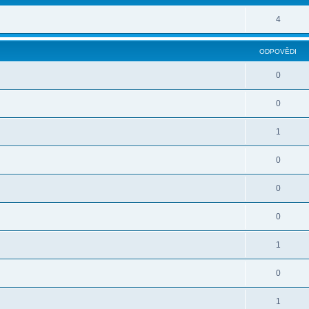
4
ODPOVĚDI
0
0
1
0
0
0
1
0
1