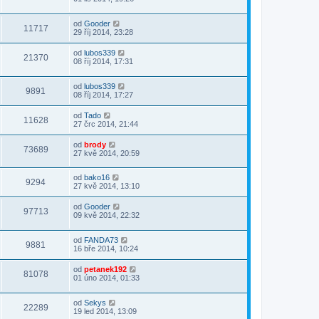
od
Gooder
11717
29 říj 2014, 23:28
od
lubos339
21370
08 říj 2014, 17:31
od
lubos339
9891
08 říj 2014, 17:27
od
Tado
11628
27 črc 2014, 21:44
od
brody
73689
27 kvě 2014, 20:59
od
bako16
9294
27 kvě 2014, 13:10
od
Gooder
97713
09 kvě 2014, 22:32
od
FANDA73
9881
16 bře 2014, 10:24
od
petanek192
81078
01 úno 2014, 01:33
od
Sekys
22289
19 led 2014, 13:09