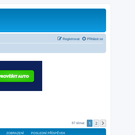
Registrovat
Přihlásit se
1
2
Další
87 témat
ZOBRAZENÍ
POSLEDNÍ PŘÍSPĚVEK