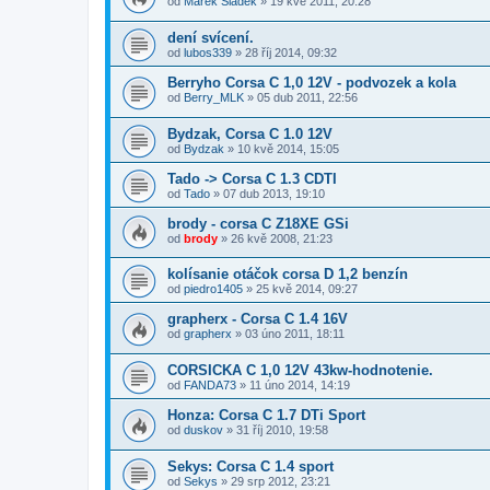
od
Marek Sládek
»
19 kvě 2011, 20:28
dení svícení.
od
lubos339
»
28 říj 2014, 09:32
Berryho Corsa C 1,0 12V - podvozek a kola
od
Berry_MLK
»
05 dub 2011, 22:56
Bydzak, Corsa C 1.0 12V
od
Bydzak
»
10 kvě 2014, 15:05
Tado -> Corsa C 1.3 CDTI
od
Tado
»
07 dub 2013, 19:10
brody - corsa C Z18XE GSi
od
brody
»
26 kvě 2008, 21:23
kolísanie otáčok corsa D 1,2 benzín
od
piedro1405
»
25 kvě 2014, 09:27
grapherx - Corsa C 1.4 16V
od
grapherx
»
03 úno 2011, 18:11
CORSICKA C 1,0 12V 43kw-hodnotenie.
od
FANDA73
»
11 úno 2014, 14:19
Honza: Corsa C 1.7 DTi Sport
od
duskov
»
31 říj 2010, 19:58
Sekys: Corsa C 1.4 sport
od
Sekys
»
29 srp 2012, 23:21