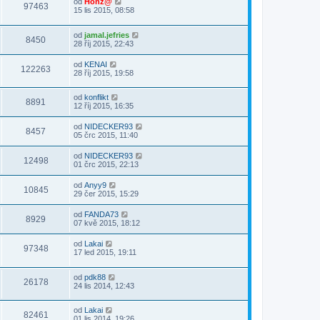
od
Honz@
97463
15 lis 2015, 08:58
od
jamal.jefries
8450
28 říj 2015, 22:43
od
KENAI
122263
28 říj 2015, 19:58
od
konflikt
8891
12 říj 2015, 16:35
od
NIDECKER93
8457
05 črc 2015, 11:40
od
NIDECKER93
12498
01 črc 2015, 22:13
od
Anyy9
10845
29 čer 2015, 15:29
od
FANDA73
8929
07 kvě 2015, 18:12
od
Lakai
97348
17 led 2015, 19:11
od
pdk88
26178
24 lis 2014, 12:43
od
Lakai
82461
01 lis 2014, 19:26