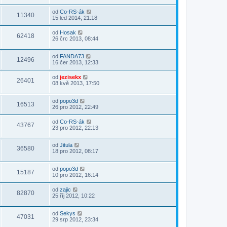
od
Co-RS-ák
11340
15 led 2014, 21:18
od
Hosak
62418
26 črc 2013, 08:44
od
FANDA73
12496
16 čer 2013, 12:33
od
jezisekx
26401
08 kvě 2013, 17:50
od
popo3d
16513
26 pro 2012, 22:49
od
Co-RS-ák
43767
23 pro 2012, 22:13
od
Jitula
36580
18 pro 2012, 08:17
od
popo3d
15187
10 pro 2012, 16:14
od
zajic
82870
25 říj 2012, 10:22
od
Sekys
47031
29 srp 2012, 23:34