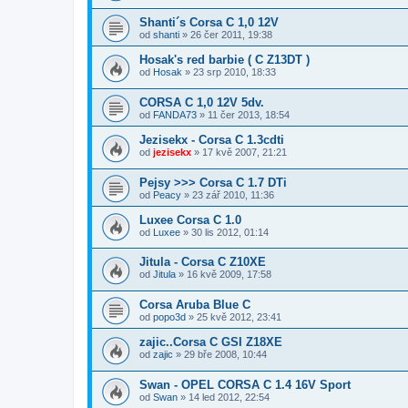
Shanti´s Corsa C 1,0 12V
od
shanti
»
26 čer 2011, 19:38
Hosak's red barbie ( C Z13DT )
od
Hosak
»
23 srp 2010, 18:33
CORSA C 1,0 12V 5dv.
od
FANDA73
»
11 čer 2013, 18:54
Jezisekx - Corsa C 1.3cdti
od
jezisekx
»
17 kvě 2007, 21:21
Pejsy >>> Corsa C 1.7 DTi
od
Peacy
»
23 zář 2010, 11:36
Luxee Corsa C 1.0
od
Luxee
»
30 lis 2012, 01:14
Jitula - Corsa C Z10XE
od
Jitula
»
16 kvě 2009, 17:58
Corsa Aruba Blue C
od
popo3d
»
25 kvě 2012, 23:41
zajic..Corsa C GSI Z18XE
od
zajic
»
29 bře 2008, 10:44
Swan - OPEL CORSA C 1.4 16V Sport
od
Swan
»
14 led 2012, 22:54