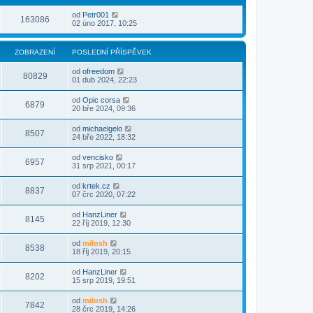
od
Petr001
163086
02 úno 2017, 10:25
ZOBRAZENÍ
POSLEDNÍ PŘÍSPĚVEK
od
ofreedom
80829
01 dub 2024, 22:23
od
Opic corsa
6879
20 bře 2024, 09:36
od
michaelgelo
8507
24 bře 2022, 18:32
od
vencisko
6957
31 srp 2021, 00:17
od
krtek.cz
8837
07 črc 2020, 07:22
od
HanzLiner
8145
22 říj 2019, 12:30
od
milosh
8538
18 říj 2019, 20:15
od
HanzLiner
8202
15 srp 2019, 19:51
od
milosh
7842
28 črc 2019, 14:26