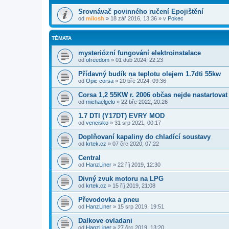
Srovnávač povinného ručení Epojištění
od
milosh
»
18 zář 2016, 13:36
» v
Pokec
TÉMATA
mysteriózní fungování elektroinstalace
od
ofreedom
»
01 dub 2024, 22:23
Přídavný budík na teplotu olejem 1.7dti 55kw
od
Opic corsa
»
20 bře 2024, 09:36
Corsa 1,2 55KW r. 2006 občas nejde nastartovat
od
michaelgelo
»
22 bře 2022, 20:26
1.7 DTI (Y17DT) EVRY MOD
od
vencisko
»
31 srp 2021, 00:17
Doplňovaní kapaliny do chladící soustavy
od
krtek.cz
»
07 črc 2020, 07:22
Central
od
HanzLiner
»
22 říj 2019, 12:30
Divný zvuk motoru na LPG
od
krtek.cz
»
15 říj 2019, 21:08
Převodovka a pneu
od
HanzLiner
»
15 srp 2019, 19:51
Dalkove ovladani
od
HanzLiner
»
27 črc 2019, 13:20