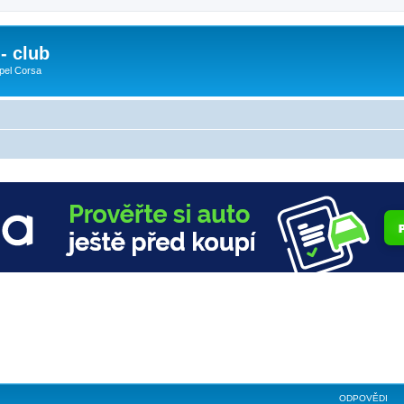
- club
pel Corsa
ODPOVĚDI