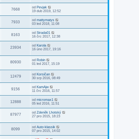
od
Pevjak
7668
19 dub 2019, 12:52
od
mattymatys
7933
03 led 2018, 11:08
od
Strada01
8163
16 črc 2017, 12:38
od
Karola
23934
16 úno 2017, 19:16
od
Robin
80930
01 led 2017, 15:19
od
Korsičan
12479
30 srp 2016, 08:49
od
KamAjw
9156
11 črc 2016, 11:57
od
micromax1
12888
05 led 2016, 11:51
od
Zdeněk Lhotský
87977
27 pro 2015, 18:23
od
Auto-klassik
8099
07 pro 2015, 14:02