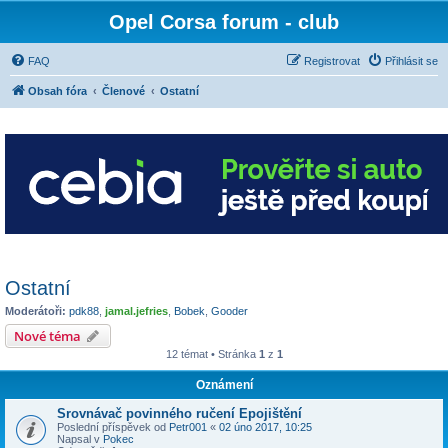
Opel Corsa forum - club
FAQ
Registrovat
Přihlásit se
Obsah fóra
Členové
Ostatní
Ostatní
Moderátoři:
pdk88
,
jamal.jefries
,
Bobek
,
Gooder
Nové téma
12 témat • Stránka
1
z
1
Oznámení
Srovnávač povinného ručení Epojištění
Poslední příspěvek od
Petr001
«
02 úno 2017, 10:25
Napsal v
Pokec