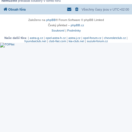
Nemůžete
přikládat soubory v tomto fóru
Obsah fóra
Všechny časy jsou v
UTC+02:00
Založeno na
phpBB
® Forum Software © phpBB Limited
Český překlad –
phpBB.cz
Soukromí
|
Podmínky
Naše další fóra:
|
astra-g.cz
|
opel-astra-h.cz
|
astra-j.cz
|
opel-forum.cz
|
chevroletclub.cz
|
hyundaiclub.net
|
club-fiat.com
|
kia-club.net
|
suzuki-forum.cz