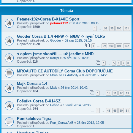
Odpovědi:
4
Témata
Petanek192>Corsa B-X14XE Sport
Poslední příspěvek od
petanek192
«
30 dub 2016, 08:15
Odpovědi:
1509
1
98
99
100
101
…
Gooder Corsa B 1.4 44kW -> 60kW -> nyní O1RS
Poslední příspěvek od
Gooder
«
02 srp 2015, 09:15
Odpovědi:
1520
1
99
100
101
102
…
s oplem jsme skončili.... už jezdíme MHD
Poslední příspěvek od
Korrpi
«
25 bře 2015, 16:05
Odpovědi:
116
1
5
6
7
8
…
MROAUTO.CZ AUTODÍLY Corsa Club DOPORUČUJE
Poslední příspěvek od
Mroauto.cz Autodily
«
05 led 2015, 14:23
Majk-Corsa a 1.4
Poslední příspěvek od
Majk
«
26 črc 2014, 10:42
Odpovědi:
184
1
10
11
12
13
…
Fošník> Corsa B-X14SZ
Poslední příspěvek od
Fošna
«
16 kvě 2014, 20:36
Odpovědi:
764
1
48
49
50
51
…
Ponikelelova Tigra
Poslední příspěvek od
Petr_Corsa A+B
«
23 črc 2012, 12:05
Odpovědi:
1