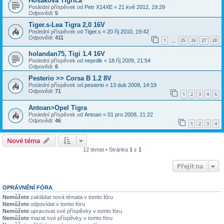
Hosakova Tigrica
Poslední příspěvek od
Petr X14XE
«
21 kvě 2012, 19:29
Odpovědi:
5
Tiger.s-Lea Tigra 2,0 16V
Poslední příspěvek od
Tiger.s
«
20 říj 2010, 19:42
Odpovědi:
411
1
25
26
27
28
…
holandan75, Tigi 1.4 16V
Poslední příspěvek od
neprdik
«
18 říj 2009, 21:54
Odpovědi:
6
Pesterio >> Corsa B 1.2 8V
Poslední příspěvek od
pesterio
«
13 dub 2009, 14:19
Odpovědi:
71
1
2
3
4
5
Antoan>Opel Tigra
Poslední příspěvek od
Antoan
«
01 pro 2008, 21:22
Odpovědi:
46
1
2
3
4
Nové téma
12 témat • Stránka
1
z
1
Přejít na
OPRÁVNĚNÍ FÓRA
Nemůžete
zakládat nová témata v tomto fóru
Nemůžete
odpovídat v tomto fóru
Nemůžete
upravovat své příspěvky v tomto fóru
Nemůžete
mazat své příspěvky v tomto fóru