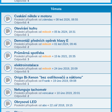
Odpovědi:
4
Témata
Cvakání někde v motoru
Poslední příspěvek od
zdendau
«
08 led 2026, 08:55
Odpovědi:
4
Otevírání kufru
Poslední příspěvek od
milosh
«
05 lis 2024, 18:31
Odpovědi:
1
Demontáž předních opěrek hlavy E
Poslední příspěvek od
milosh
«
01 led 2024, 09:46
Odpovědi:
2
Průměrná spotřeba
Poslední příspěvek od
milosh
«
15 lis 2021, 20:35
Odpovědi:
3
elektroinstalace
Poslední příspěvek od
milosh
«
24 úno 2019, 20:09
Odpovědi:
5
Origo Bi-Xenon "bez ostřikovačů a náklonu"
Poslední příspěvek od
Franik
«
19 úno 2019, 09:08
Odpovědi:
1
Nefunguje tachometr
Poslední příspěvek od
vencakar
«
10 úno 2019, 20:01
Odpovědi:
2
Obrysové LED
Poslední příspěvek od
abo
«
22 zář 2018, 19:15