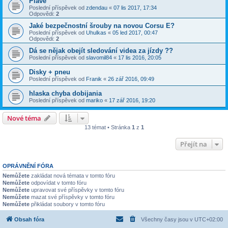
Plave
Poslední příspěvek od
zdendau
«
07 lis 2017, 17:34
Odpovědi:
2
Jaké bezpečnostní šrouby na novou Corsu E?
Poslední příspěvek od
Uhulkas
«
05 led 2017, 00:47
Odpovědi:
2
Dá se nějak obejít sledování videa za jízdy ??
Poslední příspěvek od
slavomil84
«
17 lis 2016, 20:05
Disky + pneu
Poslední příspěvek od
Franik
«
26 zář 2016, 09:49
hlaska chyba dobijania
Poslední příspěvek od
mariko
«
17 zář 2016, 19:20
Nové téma
13 témat • Stránka
1
z
1
Přejít na
OPRÁVNĚNÍ FÓRA
Nemůžete
zakládat nová témata v tomto fóru
Nemůžete
odpovídat v tomto fóru
Nemůžete
upravovat své příspěvky v tomto fóru
Nemůžete
mazat své příspěvky v tomto fóru
Nemůžete
přikládat soubory v tomto fóru
Obsah fóra
Všechny časy jsou v
UTC+02:00