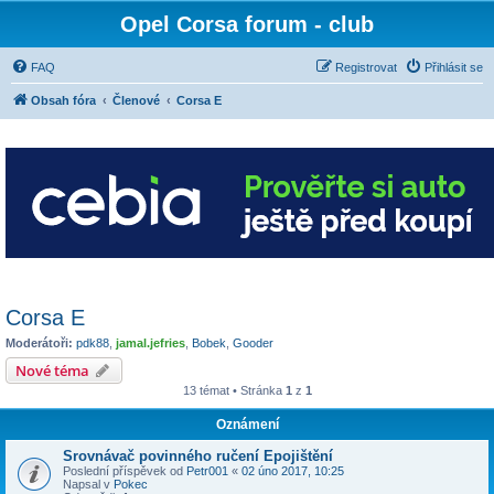
Opel Corsa forum - club
FAQ
Registrovat
Přihlásit se
Obsah fóra
Členové
Corsa E
Corsa E
Moderátoři:
pdk88
,
jamal.jefries
,
Bobek
,
Gooder
Nové téma
13 témat • Stránka
1
z
1
Oznámení
Srovnávač povinného ručení Epojištění
Poslední příspěvek od
Petr001
«
02 úno 2017, 10:25
Napsal v
Pokec