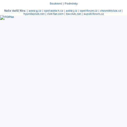
Soukromí
|
Podmínky
Naše další fóra:
|
astra-g.cz
|
opel-astra-h.cz
|
astra-j.cz
|
opel-forum.cz
|
chevroletclub.cz
|
hyundaiclub.net
|
club-fiat.com
|
kia-club.net
|
suzuki-forum.cz