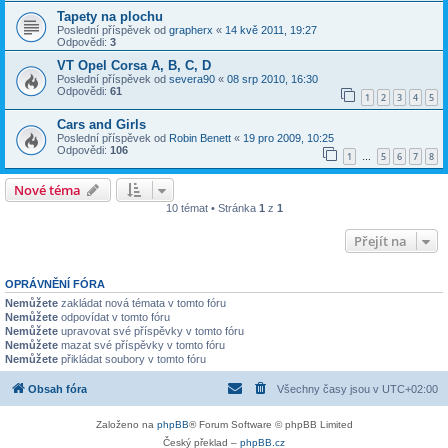
Tapety na plochu
Poslední příspěvek od
grapherx
«
14 kvě 2011, 19:27
Odpovědi:
3
VT Opel Corsa A, B, C, D
Poslední příspěvek od
severa90
«
08 srp 2010, 16:30
Odpovědi:
61
1
2
3
4
5
Cars and Girls
Poslední příspěvek od
Robin Benett
«
19 pro 2009, 10:25
Odpovědi:
106
1
5
6
7
8
…
Nové téma
10 témat • Stránka
1
z
1
Přejít na
OPRÁVNĚNÍ FÓRA
Nemůžete
zakládat nová témata v tomto fóru
Nemůžete
odpovídat v tomto fóru
Nemůžete
upravovat své příspěvky v tomto fóru
Nemůžete
mazat své příspěvky v tomto fóru
Nemůžete
přikládat soubory v tomto fóru
Obsah fóra
Všechny časy jsou v
UTC+02:00
Založeno na
phpBB
® Forum Software © phpBB Limited
Český překlad –
phpBB.cz