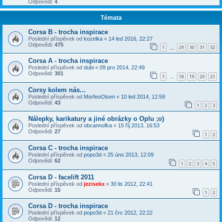
Odpovědi:
4
Témata
Corsa B - trocha inspirace
Poslední příspěvek od
kozelka
«
14 led 2016, 22:27
Odpovědi:
475
1
29
30
31
32
…
Corsa A - trocha inspirace
Poslední příspěvek od
dubi
«
09 pro 2014, 22:49
Odpovědi:
301
1
18
19
20
21
…
Corsy kolem nás...
Poslední příspěvek od
MorfeoOlsen
«
10 led 2014, 12:59
Odpovědi:
43
1
2
3
Nálepky, karikatury a jiné obrázky o Oplu ;o)
Poslední příspěvek od
obcannofka
«
15 říj 2013, 16:53
Odpovědi:
27
1
2
Corsa C - trocha inspirace
Poslední příspěvek od
popo3d
«
25 úno 2013, 12:09
Odpovědi:
62
1
2
3
4
5
Corsa D - facelift 2011
Poslední příspěvek od
jezisekx
«
30 lis 2012, 22:41
Odpovědi:
15
1
2
Corsa D - trocha inspirace
Poslední příspěvek od
popo3d
«
21 črc 2012, 22:22
Odpovědi:
12