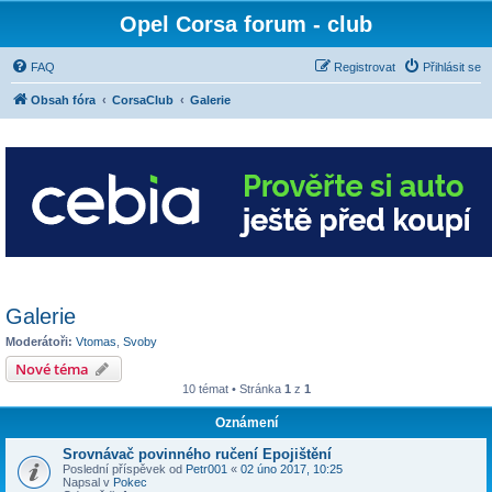
Opel Corsa forum - club
FAQ
Registrovat
Přihlásit se
Obsah fóra
CorsaClub
Galerie
Galerie
Moderátoři:
Vtomas
,
Svoby
Nové téma
10 témat • Stránka
1
z
1
Oznámení
Srovnávač povinného ručení Epojištění
Poslední příspěvek od
Petr001
«
02 úno 2017, 10:25
Napsal v
Pokec