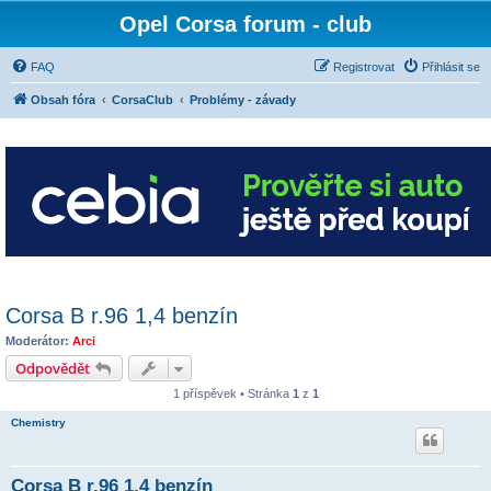
Opel Corsa forum - club
FAQ
Registrovat
Přihlásit se
Obsah fóra
CorsaClub
Problémy - závady
Corsa B r.96 1,4 benzín
Moderátor:
Arci
Odpovědět
1 příspěvek • Stránka
1
z
1
Chemistry
Corsa B r.96 1,4 benzín