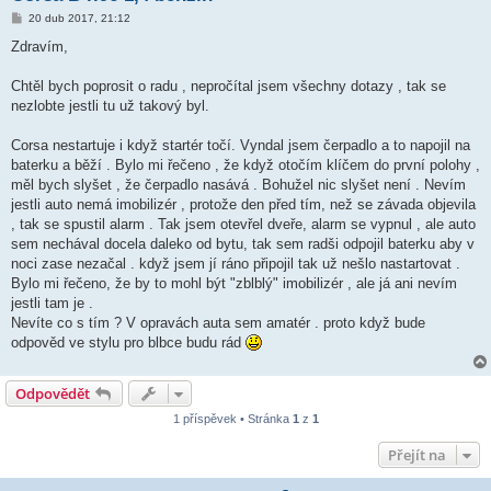
P
20 dub 2017, 21:12
ř
í
Zdravím,
s
p
ě
Chtěl bych poprosit o radu , nepročítal jsem všechny dotazy , tak se
v
nezlobte jestli tu už takový byl.
e
k
Corsa nestartuje i když startér točí. Vyndal jsem čerpadlo a to napojil na
baterku a běží . Bylo mi řečeno , že když otočím klíčem do první polohy ,
měl bych slyšet , že čerpadlo nasává . Bohužel nic slyšet není . Nevím
jestli auto nemá imobilizér , protože den před tím, než se závada objevila
, tak se spustil alarm . Tak jsem otevřel dveře, alarm se vypnul , ale auto
sem nechával docela daleko od bytu, tak sem radši odpojil baterku aby v
noci zase nezačal . když jsem jí ráno připojil tak už nešlo nastartovat .
Bylo mi řečeno, že by to mohl být "zblblý" imobilizér , ale já ani nevím
jestli tam je .
Nevíte co s tím ? V opravách auta sem amatér . proto když bude
odpověd ve stylu pro blbce budu rád
Odpovědět
1 příspěvek • Stránka
1
z
1
Přejít na