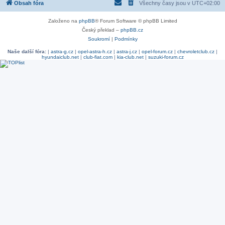
Obsah fóra
Všechny časy jsou v
UTC+02:00
Založeno na
phpBB
® Forum Software © phpBB Limited
Český překlad –
phpBB.cz
Soukromí
|
Podmínky
Naše další fóra:
|
astra-g.cz
|
opel-astra-h.cz
|
astra-j.cz
|
opel-forum.cz
|
chevroletclub.cz
|
hyundaiclub.net
|
club-fiat.com
|
kia-club.net
|
suzuki-forum.cz