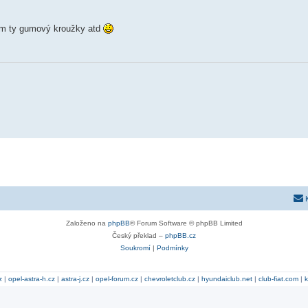
om ty gumový kroužky atd
Založeno na
phpBB
® Forum Software © phpBB Limited
Český překlad –
phpBB.cz
Soukromí
|
Podmínky
z
|
opel-astra-h.cz
|
astra-j.cz
|
opel-forum.cz
|
chevroletclub.cz
|
hyundaiclub.net
|
club-fiat.com
|
k