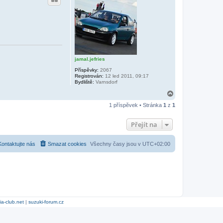
jamal.jefries
Příspěvky:
2067
Registrován:
12 led 2011, 09:17
Bydliště:
Varnsdorf
N
a
1 příspěvek • Stránka
1
z
1
h
o
r
Přejít na
u
Kontaktujte nás
Smazat cookies
Všechny časy jsou v
UTC+02:00
ia-club.net
|
suzuki-forum.cz