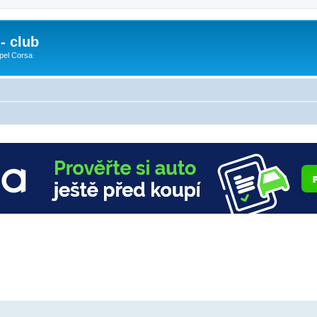
- club
pel Corsa