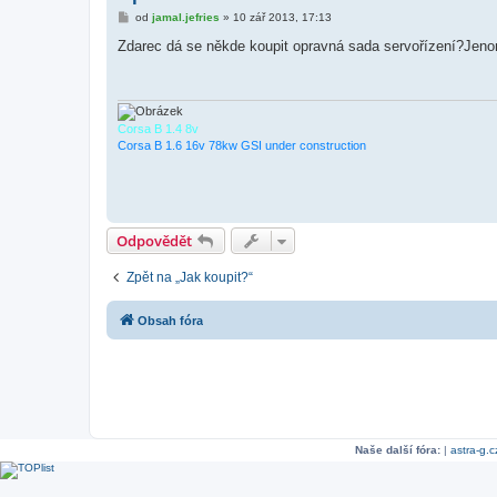
P
od
jamal.jefries
»
10 zář 2013, 17:13
ř
í
Zdarec dá se někde koupit opravná sada servořízení?Jen
s
p
ě
v
e
k
Corsa B 1.4 8v
Corsa B 1.6 16v 78kw GSI under construction
Odpovědět
Zpět na „Jak koupit?“
Obsah fóra
Naše další fóra:
|
astra-g.c