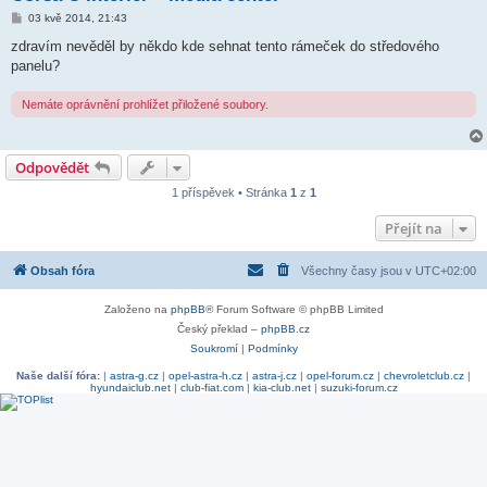
P
03 kvě 2014, 21:43
ř
í
zdravím nevěděl by někdo kde sehnat tento rámeček do středového
s
panelu?
p
ě
v
Nemáte oprávnění prohlížet přiložené soubory.
e
k
Odpovědět
1 příspěvek • Stránka
1
z
1
Přejít na
Obsah fóra
Všechny časy jsou v
UTC+02:00
Založeno na
phpBB
® Forum Software © phpBB Limited
Český překlad –
phpBB.cz
Soukromí
|
Podmínky
Naše další fóra:
|
astra-g.cz
|
opel-astra-h.cz
|
astra-j.cz
|
opel-forum.cz
|
chevroletclub.cz
|
hyundaiclub.net
|
club-fiat.com
|
kia-club.net
|
suzuki-forum.cz