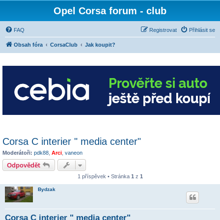
Opel Corsa forum - club
FAQ
Registrovat
Přihlásit se
Obsah fóra
CorsaClub
Jak koupit?
Corsa C interier " media center"
Moderátoři:
pdk88
,
Arci
,
vaneon
Odpovědět
1 příspěvek • Stránka
1
z
1
Bydzak
Corsa C interier " media center"