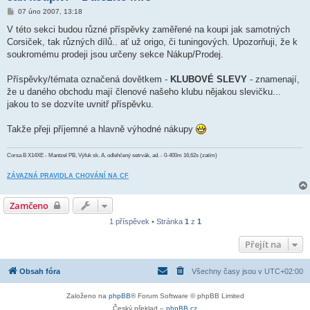
P
07 úno 2007, 13:18
ř
í
V této sekci budou různé příspěvky zaměřené na koupi jak samotných
s
Corsiček, tak různých dílů.. ať už origo, či tuningových. Upozorňuji, že k
p
ě
soukromému prodeji jsou určeny sekce Nákup/Prodej.
v
e
k
Příspěvky/témata označená dovětkem -
KLUBOVÉ SLEVY
- znamenají,
že u daného obchodu mají členové našeho klubu nějakou slevičku...
jakou to se dozvíte uvnitř příspěvku.
Takže přeji příjemné a hlavně výhodné nákupy
Corsa B X14XE - Mantzel PB, Výfuk sk. A, odlehčený setrvák, ad. - 0-400m 16,62s (zatím)
ZÁVAZNÁ PRAVIDLA CHOVÁNÍ NA CF
Zamčeno
1 příspěvek • Stránka
1
z
1
Přejít na
Obsah fóra
Všechny časy jsou v
UTC+02:00
Založeno na
phpBB
® Forum Software © phpBB Limited
Český překlad –
phpBB.cz