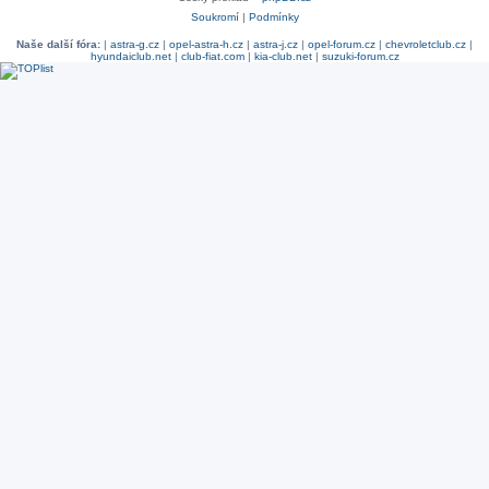
Soukromí
|
Podmínky
Naše další fóra:
|
astra-g.cz
|
opel-astra-h.cz
|
astra-j.cz
|
opel-forum.cz
|
chevroletclub.cz
|
hyundaiclub.net
|
club-fiat.com
|
kia-club.net
|
suzuki-forum.cz