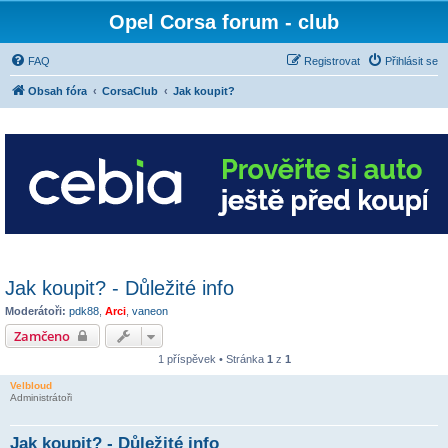
Opel Corsa forum - club
FAQ
Registrovat
Přihlásit se
Obsah fóra
CorsaClub
Jak koupit?
Jak koupit? - Důležité info
Moderátoři:
pdk88
,
Arci
,
vaneon
Zamčeno
1 příspěvek • Stránka
1
z
1
Velbloud
Administrátoři
Jak koupit? - Důležité info