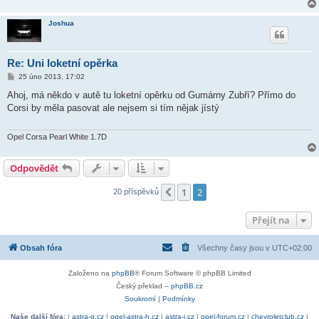
Joshua
Re: Uni loketní opěrka
P
25 úno 2013, 17:02
ř
í
Ahoj, má někdo v autě tu loketní opěrku od Gumárny Zubří? Přímo do
s
Corsi by měla pasovat ale nejsem si tím nějak jístý
p
ě
v
e
Opel Corsa Pearl White 1.7D
k
Odpovědět
1
2
Předchozí
20 příspěvků
Přejít na
Obsah fóra
Všechny časy jsou v
UTC+02:00
Založeno na
phpBB
® Forum Software © phpBB Limited
Český překlad –
phpBB.cz
Soukromí
|
Podmínky
Naše další fóra:
|
astra-g.cz
|
opel-astra-h.cz
|
astra-j.cz
|
opel-forum.cz
|
chevroletclub.cz
|