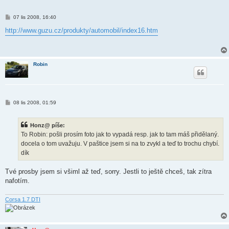
P
07 lis 2008, 16:40
ř
í
http://www.guzu.cz/produkty/automobil/index16.htm
s
p
ě
v
e
Robin
k
P
08 lis 2008, 01:59
ř
í
s
Honz@ píše:
p
ě
To Robin: pošli prosím foto jak to vypadá resp. jak to tam máš přidělaný.
v
docela o tom uvažuju. V paštice jsem si na to zvykl a teď to trochu chybí.
e
k
dík
Tvé prosby jsem si všiml až teď, sorry. Jestli to ještě chceš, tak zítra
nafotím.
Corsa 1.7 DTI