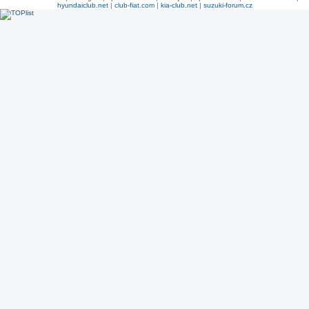
hyundaiclub.net
|
club-fiat.com
|
kia-club.net
|
suzuki-forum.cz